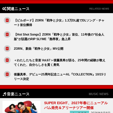
関連ニュース
RELATED NEWS
【ビルボード】ZORN「戦争と少女」1.3万DL超でDLソング・チャ
ート首位獲得
【Hot Shot Songs】ZORN「戦争と少女」首位、11年後の“社会人
版”が話題のRIP SLYME「熱帯夜」急上昇
ZORN、新曲「戦争と少女」MV公開
＜わたしたちと音楽 Vol.67＞後藤真希が語る、25年間の経験が教え
てくれた、自分らしさを貫く勇気
後藤真希、デビュー25周年記念ニューAL『COLLECTION』10/15リ
リース決定
音楽ニュース
MUSIC NEWS
SUPER EIGHT、2027年春にニューアル
バム発売＆アリーナツアー開催