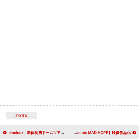
ZORN
timelesz、新体制初ドームツアー映像作品のジャケット公開
星野源、全国ツアー【Gen Hoshino presents MAD HOPE】映像作品化