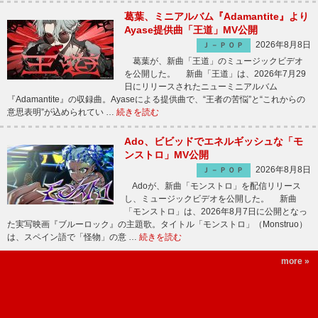
葛葉、ミニアルバム『Adamantite』より
Ayase提供曲「王道」MV公開
2026年8月8日
Ｊ－ＰＯＰ
葛葉が、新曲「王道」のミュージックビデオ
を公開した。 新曲「王道」は、2026年7月29
日にリリースされたニューミニアルバム
『Adamantite』の収録曲。Ayaseによる提供曲で、“王者の苦悩”と“これからの
意思表明”が込められてい …
続きを読む
Ado、ビビッドでエネルギッシュな「モ
ンストロ」MV公開
2026年8月8日
Ｊ－ＰＯＰ
Adoが、新曲「モンストロ」を配信リリース
し、ミュージックビデオを公開した。 新曲
「モンストロ」は、2026年8月7日に公開となっ
た実写映画『ブルーロック』の主題歌。タイトル「モンストロ」（Monstruo）
は、スペイン語で「怪物」の意 …
続きを読む
more »