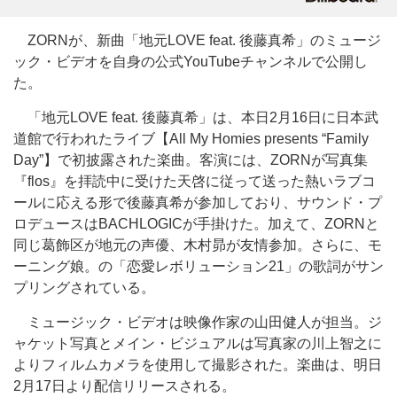
ZORNが、新曲「地元LOVE feat. 後藤真希」のミュージ
ック・ビデオを自身の公式YouTubeチャンネルで公開し
た。
「地元LOVE feat. 後藤真希」は、本日2月16日に日本武
道館で行われたライブ【All My Homies presents “Family
Day”】で初披露された楽曲。客演には、ZORNが写真集
『flos』を拝読中に受けた天啓に従って送った熱いラブコ
ールに応える形で後藤真希が参加しており、サウンド・プ
ロデュースはBACHLOGICが手掛けた。加えて、ZORNと
同じ葛飾区が地元の声優、木村昴が友情参加。さらに、モ
ーニング娘。の「恋愛レボリューション21」の歌詞がサン
プリングされている。
ミュージック・ビデオは映像作家の山田健人が担当。ジ
ャケット写真とメイン・ビジュアルは写真家の川上智之に
よりフィルムカメラを使用して撮影された。楽曲は、明日
2月17日より配信リリースされる。