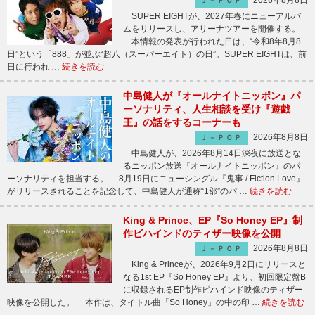
2026年8月8日
Ｊ－ＰＯＰ
SUPER EIGHTが、2027年春にニューアルバ
ムをリリースし、アリーナツアーを開催する。
本情報の発表が行われた日は、“令和8年8月8
日”という「888」が並ぶ“超八（スーパーエイト）の日”。SUPER EIGHTは、前
日に行われ …
続きを読む
中島健人が『オールナイトニッポン』パ
ーソナリティ、人生相談を受け『遊戯
王』の話をするコーナーも
2026年8月8日
Ｊ－ＰＯＰ
中島健人が、2026年8月14日深夜に放送とな
るニッポン放送『オールナイトニッポン』のパ
ーソナリティを担当する。 8月19日にニューシングル『鬼事 / Fiction Love』
がリリースされることを記念して、中島健人が通称“1部”のパ …
続きを読む
King & Prince、EP『So Honey EP』制
作ビハインドのティザー映像を公開
2026年8月8日
Ｊ－ＰＯＰ
King & Princeが、2026年9月2日にリリースと
なる1st EP『So Honey EP』より、初回限定盤B
に収録されるEP制作ビハインド映像のティザー
映像を公開した。 本作は、タイトル曲「So Honey」の中の印 …
続きを読む