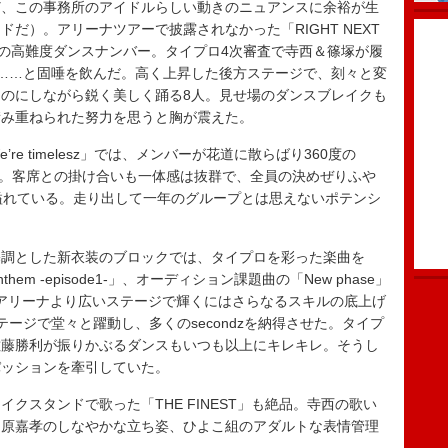
ど、この事務所のアイドルらしい動きのニュアンスに余裕が生
だ）。アリーナツアーで披露されなかった「RIGHT NEXT
でも屈指の高難度ダンスナンバー。タイプロ4次審査で寺西＆篠塚が履
……と固唾を飲んだ。高く上昇した後方ステージで、刻々と変
のにしながら鋭く美しく踊る8人。見せ場のダンスブレイクも
積み重ねられた努力を思うと胸が震えた。
 timelesz」では、メンバーが花道に散らばり360度の
げる。客席との掛け合いも一体感は抜群で、全員の決めぜりふや
溢れている。走り出して一年のグループとは思えないポテンシ
調とした新衣装のブロックでは、タイプロを彩った楽曲を
m -episode1-」、オーディション課題曲の「New phase」
。アリーナより広いステージで輝くにはさらなるスキルの底上げ
ージで堂々と躍動し、多くのsecondzを納得させた。タイプ
佐藤勝利が振りかぶるダンスもいつも以上にキレキレ。そうし
パッションを牽引していた。
スタンドで歌った「THE FINEST」も絶品。寺西の歌い
た原嘉孝のしなやかな立ち姿、ひよこ組のアダルトな表情管理