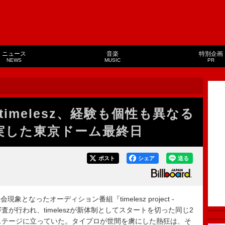
ニュース
音楽
特別企画
NEWS
MUSIC
PR
imelesz、経験も個性も異なる
実した東京ドーム最終日
ポスト
シェア
送る
なったオーディション番組『timelesz project -
審査が行われ、timeleszが新体制としてスタートを切った同じ2
ステージに立っていた。タイプロが世間を虜にした熱狂は、そ