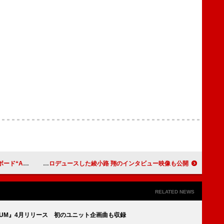
チャート首位を獲得
Lienel、1st EP『Osyan』リード曲のタイトル解禁＆プロデュースした綾小路 翔のインタビュー映像も公開
RELATED NEWS
ENTUM』4月リリース 初のユニット企画曲も収録