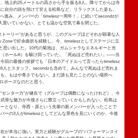
地上約25メートルの高さから手を振る8人。降りてからは寺
池に自分の頭を預けて甘える松島など、リラックスした姿も。
み、メンバーの「timelesz一周年！」に続いてsecondzが
一人置いていかない、とても温かな空気で幕を閉じた。
トーリー”があると思うが、このグループほどそれが顕著な人
Zoneで紆余曲折を経験し、今、timeleszとしてステージに立
をふと思い出した。10代の菊池は、ガムシャラなエネルギーと光
（ホールA）を駆け回っていた。「死ぬほど売れたい」――当
回の最後の挨拶でも「日本のアイドルって言ったらtimelesz
人とスタッフ、secondzも含めて、みんなで死ぬほど売れま
でも、もはや青さでもない。まだ誰も見たことのない場所へ
なプロポーズなのだと思う。
センター力”が健在で（グループは偶数になったけれど）、今
ど、武骨な魅力が今後さらに際立っていくかもしれない。松島は
サーとなり、寺西・原という先輩の新メンバーが入ったことで
ーの3人がtimeleszとしてどんな景色を見にいくのか、今後
在が本当に強い。実力と経験がグループの“パフォーマンスイ