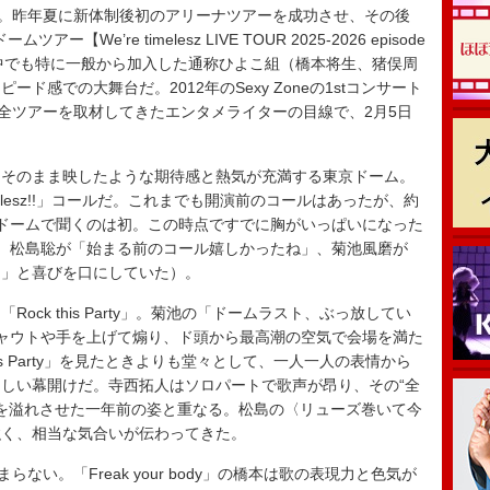
る。昨年夏に新体制後初のアリーナツアーを成功させ、その後
ー【We’re timelesz LIVE TOUR 2025-2026 episode
ーの中でも特に一般から加入した通称ひよこ組（橋本将生、猪俣周
ド感での大舞台だ。2012年のSexy Zoneの1stコンサート
彼らの全ツアーを取材してきたエンタメライターの目線で、2月5日
そのまま映したような期待感と熱気が充満する東京ドーム。
lesz!!」コールだ。これまでも開演前のコールはあったが、約
ル”を東京ドームで聞くのは初。この時点ですでに胸がいっぱいになった
、松島聡が「始まる前のコール嬉しかったね」、菊池風磨が
？」と喜びを口にしていた）。
ck this Party」。菊池の「ドームラスト、ぶっ放してい
シャウトや手を上げて煽り、ド頭から最高潮の空気で会場を満た
is Party」を見たときよりも堂々として、一人一人の表情から
しい幕開けだ。寺西拓人はソロパートで歌声が昂り、その“全
情を溢れさせた一年前の姿と重なる。松島の〈リューズ巻いて今
強く、相当な気合いが伝わってきた。
い。「Freak your body」の橋本は歌の表現力と色気が