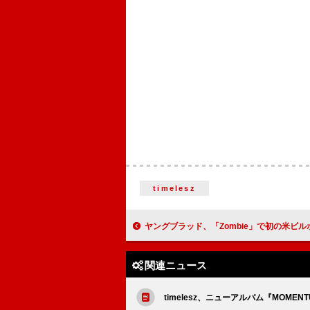
timelesz
ヤングブラッド、「Zombie」で初の米ビルボード“Alternative Airplay”
関連ニュース
timelesz、ニューアルバム『MOM