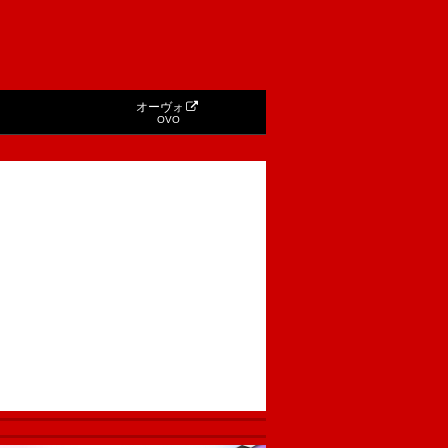
オーヴォ
OVO