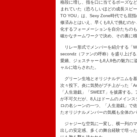
格段に増し、指を口に当てるポーズな
まれていた（恐ろしいほどの成長スピード
TO YOU」は、Sexy Zone時代
修済みとはいえ、早くも8人で挑むのか
化するフォーメーションを自分たちのも
確かなチームワークで決め、その裏に
リレー形式でメンバーを紹介する「We’re
secondz（ファンの呼称）を盛り上
愛嬌、ジェスチャーも8人8色の魅力に
ャルに唸らされた。
グリーン生地とオリジナルデニムを基
次々投下。炎に気勢がブチ上がった「Anthe
「人生遊戯」「SWEET」を披露する
が不可欠だが、8人はドームのメインステ
ロの名シーンの一つ、「人生遊戯」で
たオリジナルメンバーの気概も全体の
ジャジーな空気に一変し、横一列のマイク
出しの安定感、多くの舞台経験で培っ