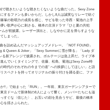
聴きたいような聴きたくないような曲だった。Sexy Zone
にするファンも多いからだ。しかし8人は誠実なリレーで紡ぐ
に篠塚の歌唱力の成長を感じ、サビを歌った寺西・菊池の上手
の儚い歌声が心に刺さる。橋本の主演ドラマ『ひと夏の共犯
ts」はドームが初披露。レーザー演出と、しなやかに足を滑らすような
ってしまった。
の曲を詰め込んだマッシュアップメドレー。「NOT FOUND」
 & Queen & Joker」「Sexy Summerに雪が降る」「Lady ダ
レる新アレンジで披露され、ボルテージは急上昇だ。ライブ本
んでいくタイミングで、佐藤、松島、菊池はSexy Zone時
その時代のそれぞれの今までの道” への挨拶にしてほしい」と語
がリスペクトを持ってオリジナルの振り付けを踊る姿に、ファ
。
!!」で始まった「RUN」。一年前、東京ガーデンシアターで
東京ドームで新体制の8人によって響く。メンバーたちにも溢
真っすぐな〈信じた〉、お互いの顔を見合うサビ、最後の橋本
く心を揺さぶられた。