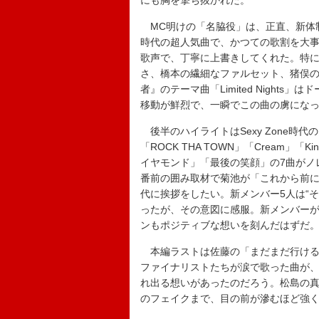
にも胸を撃ち抜かれた。
MC明けの「名脇役」は、正直、新体制で
時代の超人気曲で、かつての歌割を大事
歌声で、丁寧に上書きしてくれた。特
さ、橋本の繊細なファルセット、猪俣
者』のテーマ曲「Limited Nigh
移動が鮮烈で、一瞬でこの曲の虜にな
後半のハイライトはSexy Zone時代
「ROCK THA TOWN」「Cream」「King
イヤモンド」「最後の笑顔」の7曲がノ
番前の囲み取材で菊池が「これから前に進
代に挨拶をしたい。新メンバー5人は“
ったが、その意図に感服。新メンバー
ンもポジティブな想いを刻んだはずだ
本編ラストは佐藤の「まだまだ行けるか
ファイナリストたちが涙で歌った曲が、
れ出る想いがあったのだろう。松島の
のフェイクまで、目の前が滲むほど強