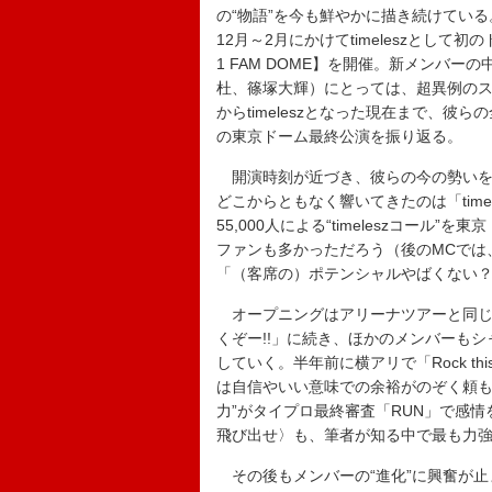
の“物語”を今も鮮やかに描き続けてい
12月～2月にかけてtimeleszとして初のドームツア
1 FAM DOME】を開催。新メンバ
杜、篠塚大輝）にとっては、超異例のスピー
からtimeleszとなった現在まで、
の東京ドーム最終公演を振り返る。
開演時刻が近づき、彼らの今の勢いを
どこからともなく響いてきたのは「time
55,000人による“timeleszコー
ファンも多かっただろう（後のMCでは
「（客席の）ポテンシャルやばくない
オープニングはアリーナツアーと同じ「Ro
くぞー!!」に続き、ほかのメンバーも
していく。半年前に横アリで「Rock th
は自信やいい意味での余裕がのぞく頼も
力”がタイプロ最終審査「RUN」で感
飛び出せ〉も、筆者が知る中で最も力
その後もメンバーの“進化”に興奮が止まらな