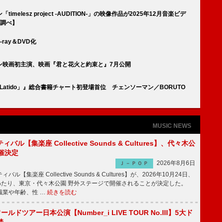
imelesz project -AUDITION-」の映像作品が2025年12月音楽ビデ
n調べ】
-ray＆DVD化
ション映画初主演、映画『君と花火と約束と』7月公開
Latido」』総合書籍チャート初登場首位 チェンソーマン／BORUTO
MUSIC NEWS
ル【集楽座 Collective Sounds & Cultures】、代々木公
催決定
2026年8月6日
Ｊ－ＰＯＰ
【集楽座 Collective Sounds & Cultures】が、2026年10月24日、
にわたり、東京・代々木公園 野外ステージで開催されることが決定した。
職業や年齢、性 …
続きを読む
ワールドツアー日本公演【Number_i LIVE TOUR No.III】5大ド