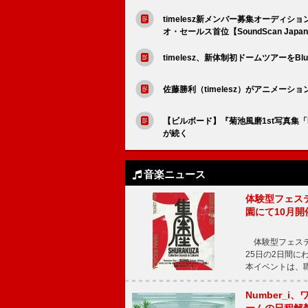
timelesz新メンバー募集オーディション「t
オ・セールス首位【SoundScan Japa
timelesz、新体制初ドームツアーをBlu
佐藤勝利（timelesz）がアニメー
【ビルボード】『菊池風磨1st写真集「
が続く
音楽ニュース
体験型フェスティバ
園にて10月開
体験型フェスティバル
25日の2日間
本イベントは、
Number_i、