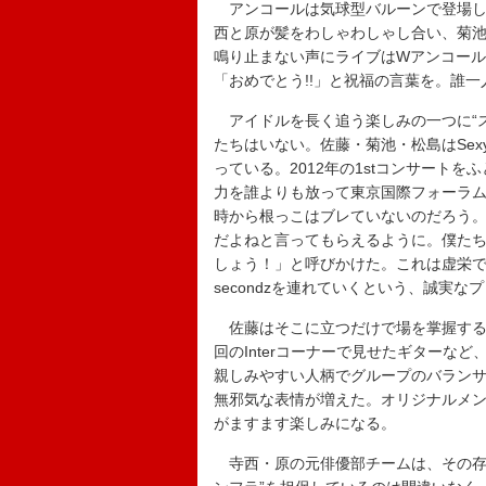
アンコールは気球型バルーンで登場し、
西と原が髪をわしゃわしゃし合い、菊
鳴り止まない声にライブはWアンコールへ進
「おめでとう!!」と祝福の言葉を。誰
アイドルを長く追う楽しみの一つに“ス
たちはいない。佐藤・菊池・松島はSexy 
っている。2012年の1stコンサート
力を誰よりも放って東京国際フォーラム
時から根っこはブレていないのだろう。今
だよねと言ってもらえるように。僕たち8
しょう！」と呼びかけた。これは虚栄
secondzを連れていくという、誠実
佐藤はそこに立つだけで場を掌握する“
回のInterコーナーで見せたギターな
親しみやすい人柄でグループのバラン
無邪気な表情が増えた。オリジナルメンバ
がますます楽しみになる。
寺西・原の元俳優部チームは、その存