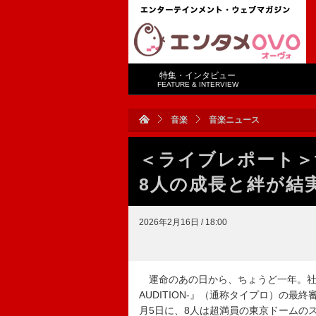
特集・インタビュー
FEATURE & INTERVIEW
音楽
音楽ニュース
＜ライブレポート＞t
8人の成長と絆が結
2026年2月16日 / 18:00
運命のあの日から、ちょうど一年。社会現象と
AUDITION-』（通称タイプロ）の最終
月5日に、8人は超満員の東京ドームの