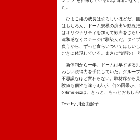
ンフラ”を担保しているのは間違いなく
た。
ひよこ組の成長は恐ろしいほどだ。囲
はもちろん、ドーム規模の演出や動線
はオリジナリティを加えて歓声をさら
違和感なくステージに馴染んだ。タイ
負うから、ずっと食らいついてほしい
むきに体現している。まさに“覚醒の一
新体制から一年。ドームは早すぎる到
わしい説得力を手にしていた。グルー
不思議なほど変わらない。取材席から見
験値も個性も違う8人が、何の因果か、
のtimeleszは、きっと、もっとおもし
Text by 川倉由起子