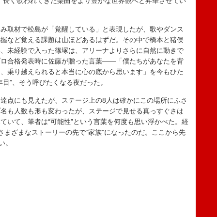
、長く歌われてきた楽曲をより豊かな世界観へと昇華させてい
み取材で松島が「覚醒している」と表現したが、歌やダンス
把握など覚える課題は山ほどあるはずだ。その中で橋本と猪俣
い、未経験で入った篠塚は、アリーナよりさらに自然に動きで
プロ合格発表時に佐藤が贈った言葉――「僕たちがあなたを背
し、乗り越えられると本当に心の底から思います」を今もひた
年目”、そう呼びたくなる夜だった。
達点にも見えたが、ステージ上の8人は確かにこの場所にふさ
プ名も人数も形も変わったが、ステージで見せる真っすぐさは
ていて、筆者は“可能性”という言葉を何度も思い浮かべた。経
さまざまなストーリーの先で“家族”になったのだ。ここから先
ろい。