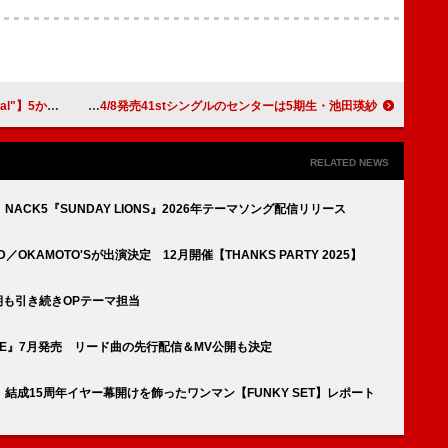
る追加公演開催発表
乃木坂46、4/8発売41stシングルのセンターは5期生・池田瑛紗
RELATED NEWS
ACK5『SUNDAY LIONS』2026年テーマソング配信リリース
LD／OKAMOTO'Sが出演決定 12月開催【THANKS PARTY 2025】
2期も引き続きOPテーマ担当
 FIRE』7月発売 リード曲の先行配信＆MV公開も決定
、結成15周年イヤー幕開けを飾ったワンマン【FUNKY SET】レポート