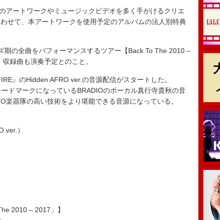
品のアートワークやミュージックビデオを多く手がけるクリエ
あわせて、本アートワークを使用予定のアルバムの法人別特典
曲をパフォーマンスするツアー【Back To The 2010 –
ion』収録曲も演奏予定とのこと。
E』のHidden AFRO ver.の音源配信がスタートした。
ヘアがトレードマークになっているBRADIOのボーカル真行寺貴秋の音
DIO楽器隊の高い技術をより堪能できる音源になっている。
 ver.）
 The 2010 – 2017」】