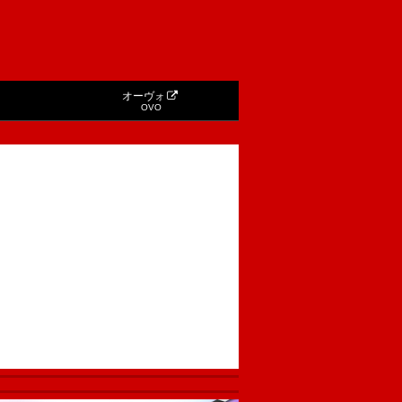
オーヴォ
OVO