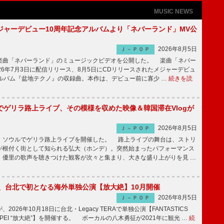
MUSIC NEWS
ジャーデビュー10周年記念アルバムより「ネバーランド」MV公
2026年8月5日
Ｊ－ＰＯＰ
曲「ネバーランド」のミュージックビデオを公開した。 楽曲「ネバー
26年7月3日に配信リリース、8月5日にCDリリースされたメジャーデビュ
アルバム『盆地テクノ』の収録曲。本作は、デビュー前に寡少 …
続きを読
でゲリラ路上ライブ、その模様を収めた映像＆韓国滞在Vlogが
2026年8月5日
Ｊ－ＰＯＰ
ソウルでゲリラ路上ライブを開催した。 路上ライブの舞台は、ストリ
が根付く街として知られる弘大（ホンデ）。突然始まったパフォーマンス
、優里の歌声を聴きつけた観客が次々と集まり、大きな盛り上がりを見 …
ICS、台北で初となる海外単独公演【放大絶】10月開催
2026年8月5日
Ｊ－ＰＯＰ
が、2026年10月18日に台北・Legacy TERAで単独公演【FANTASTICS
in TAIPEI “放大絶”】を開催する。 ボーカルの八木勇征が2021年に観光 …
続