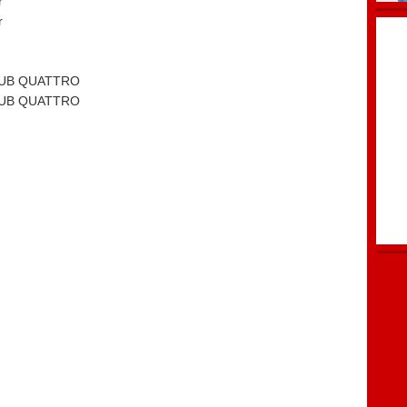
r
r
n
B QUATTRO
B QUATTRO