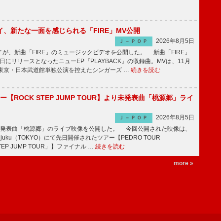
、新たな一面を感じられる「FIRE」MV公開
2026年8月5日
Ｊ－ＰＯＰ
、新曲「FIRE」のミュージックビデオを公開した。 新曲「FIRE」
月5日にリリースとなったニューEP『PLAYBACK』の収録曲。MVは、11月
の東京・日本武道館単独公演を控えたシンガーズ …
続きを読む
ー【ROCK STEP JUMP TOUR】より未発表曲「桃源郷」ライ
2026年8月5日
Ｊ－ＰＯＰ
未発表曲「桃源郷」のライブ映像を公開した。 今回公開された映像は、
injuku（TOKYO）にて先日開催されたツアー【PEDRO TOUR
STEP JUMP TOUR」】ファイナル …
続きを読む
more »