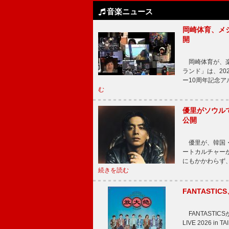
音楽ニュース
岡崎体育、メ
開
岡崎体育が、楽
ランド」は、20
ー10周年記念
む
優里がソウル
公開
優里が、韓国・
ートカルチャー
にもかかわらず
続きを読む
FANTAST
FANTASTICS
LIVE 2026 