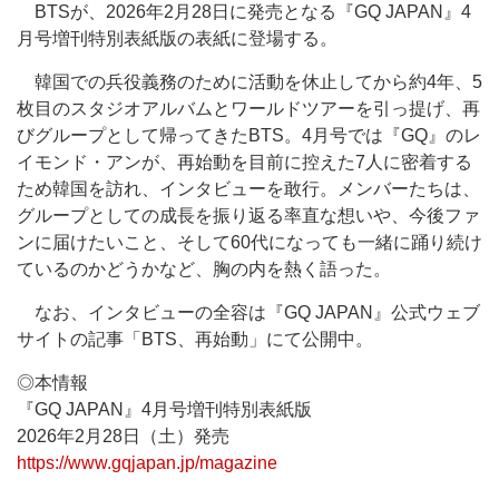
BTSが、2026年2月28日に発売となる『GQ JAPAN』4
月号増刊特別表紙版の表紙に登場する。
韓国での兵役義務のために活動を休止してから約4年、5
枚目のスタジオアルバムとワールドツアーを引っ提げ、再
びグループとして帰ってきたBTS。4月号では『GQ』のレ
イモンド・アンが、再始動を目前に控えた7人に密着する
ため韓国を訪れ、インタビューを敢行。メンバーたちは、
グループとしての成長を振り返る率直な想いや、今後ファ
ンに届けたいこと、そして60代になっても一緒に踊り続け
ているのかどうかなど、胸の内を熱く語った。
なお、インタビューの全容は『GQ JAPAN』公式ウェブ
サイトの記事「BTS、再始動」にて公開中。
◎本情報
『GQ JAPAN』4月号増刊特別表紙版
2026年2月28日（土）発売
https://www.gqjapan.jp/magazine