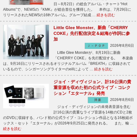
日～8月2日）の総合アルバム・チャート“Hot
Albums”で、NEWSの『KMK』が総合首位を獲得した。 本作は、7月29日に
リリースされたNEWSの16thアルバム。グループ結成 …
続きを読む
Little Glee Monster、新曲「CHERRY
COKE」先行配信決定＆結海が作詞に参
加
2026年8月6日
Ｊ－ＰＯＰ
Little Glee Monsterが、8月19日に新曲
「CHERRY COKE」を先行配信する。 本楽曲
は、9月16日にリリースされるオリジナルアルバム『BREATH』に収録されて
いるもので、シンガーソングライターのeillによって …
続きを読む
ジョイ・ディヴィジョン、計16公演の貴
重音源を収めた初の公式ライブ・コレク
ション『エターナル』発売
2026年8月6日
洋楽
ジョイ・ディヴィジョンの未発表音源を含む
計16公演の貴重なライブ音源を14枚のCDと2枚
のDVDに収録する、バンド初の公式ライブ・コレクション作品となる16枚組ボ
ックス・セット『エターナル』が2026年9月25日に発売される。 また、輸 …
続きを読む