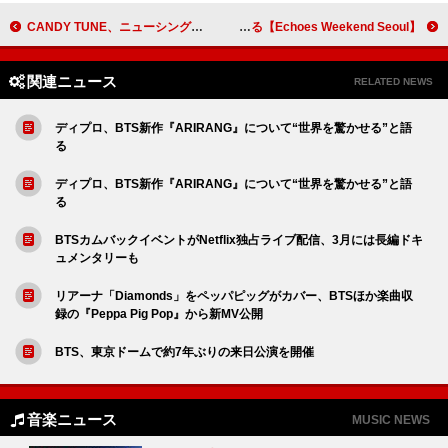
CANDY TUNE、ニューシングル『HAPPY BOUNCE BIRTHDAY』4月リリース
Aooo／NOMELON NOLEMON／asmiがソウルに集結、各ワンマン公演で構成される【Echoes Weekend Seoul】
関連ニュース
RELATED NEWS
ディプロ、BTS新作『ARIRANG』について“世界を驚かせる”と語
る
ディプロ、BTS新作『ARIRANG』について“世界を驚かせる”と語
る
BTSカムバックイベントがNetflix独占ライブ配信、3月には長編ドキ
ュメンタリーも
リアーナ「Diamonds」をペッパピッグがカバー、BTSほか楽曲収
録の『Peppa Pig Pop』から新MV公開
BTS、東京ドームで約7年ぶりの来日公演を開催
音楽ニュース
MUSIC NEWS