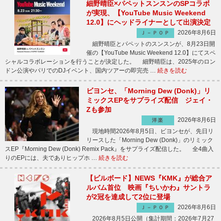
細野晴臣×パペットスンスンのSPコラボ
が実現、【YouTube Music Weekend
12.0】にヘッドライナーとして出演決定
2026年8月6日
Ｊ－ＰＯＰ
細野晴臣とパペットのスンスンが、8月23日開
催の【YouTube Music Weekend 12.0】にてスペ
シャルコラボレーションを行うことが決定した。 細野晴臣は、2025年のロン
ドン公演やパリでのDJイベント、国内ツアーの即完売 …
続きを読む
ビヨンセ、「Morning Dew (Donk)」リ
ミックスEPをサプライズ配信 ジェイ・
Zも参加
2026年8月6日
洋楽
現地時間2026年8月5日、ビヨンセが、先日リ
リースした「Morning Dew (Donk)」のリミック
スEP『Morning Dew (Donk) Remix Pack』をサプライズ配信した。 全4曲入
りのEPには、夫でありヒップホ …
続きを読む
【ビルボード】NEWS『KMK』が総合ア
ルバム首位 映画『ちいかわ』サントラ
が2冠を達成して2位に登場
2026年8月6日
Ｊ－ＰＯＰ
2026年8月5日公開（集計期間：2026年7月27