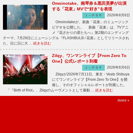
Omoinotake、南琴奈＆黒田昊夢が出演
する「花束」MVで“好き”を表現
2026年8月6日
Ｊ－ＰＯＰ
Omoinotakeが、新曲「花束」のミュージック
ビデオを公開した。 新曲「花束」は、TVアニ
メ『花ざかりの君たちへ』第2期のエンディング
テーマ。7月29日にニューシングル『FLASHBULB / 花束』としてリリースされ
た、日に日に大 …
続きを読む
Zilqy、ワンマンライブ【From Zero To
One】公式レポート到着
2026年8月6日
Ｊ－ＰＯＰ
Zilqyが2026年7月11日、東京・Veats Shibuya
にてワンマンライブ【From Zero To One】を開
催し、そのオフィシャルレポートが到着した。
「『Birth of Riot』、Zilqyのムーヴメントとして暴動 …
続きを読む
more »