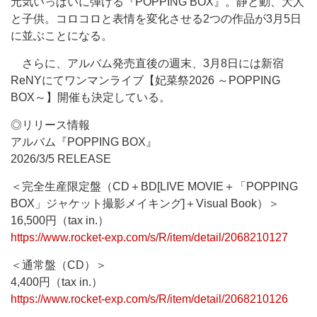
元気いっぱいに弾ける『POPPING BOX』。静と動、大人
と子供。コロコロと表情を変化させる2つの作品が3月5日
に並ぶことになる。
さらに、アルバム発売直後の週末、3月8日には新宿
ReNYにてワンマンライブ【妃菜祭2026 ～POPPING
BOX～】開催も決定している。
◎リリース情報
アルバム『POPPING BOX』
2026/3/5 RELEASE
＜完全生産限定盤（CD＋BD[LIVE MOVIE＋「POPPING
BOX」ジャケット撮影メイキング]＋Visual Book）＞
16,500円（tax in.）
https://www.rocket-exp.com/s/R/item/detail/2068210127
＜通常盤（CD）＞
4,400円（tax in.）
https://www.rocket-exp.com/s/R/item/detail/2068210126