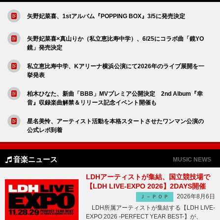
矢野妃菜喜、1stアルバム『POPPING BOX』3/5に発売決定
矢野妃菜喜×真山りか（私立恵比寿中学）、6/25にコラボ曲「鏡YO
鏡」発売決定
私立恵比寿中学、Kアリーナ横浜公演にて2026年のライブ展開を一
挙発表
柏木ひなた、新曲「BBB」MVプレミア公開決定 2nd Album『幸
音』収録楽曲解禁＆リリース記念イベント開催も
星名美怜、アーティスト活動を本格スタートさせたワンマン公演の
公式レポ到着
音楽ニュース
MUSIC NEWS
LDHアーティストが集結、国立競技場で
【LDH LIVE-EXPO 2026】2DAYS開催
2026年8月6日
Ｊ－ＰＯＰ
LDH所属アーティストが集結する【LDH LIVE-
EXPO 2026 -PERFECT YEAR BEST-】が、