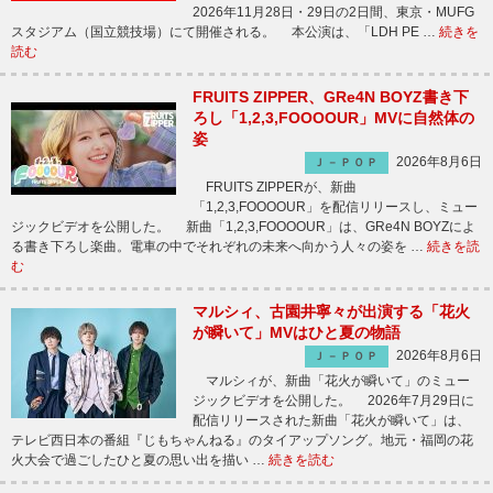
2026年11月28日・29日の2日間、東京・MUFG
スタジアム（国立競技場）にて開催される。 本公演は、「LDH PE …
続きを
読む
FRUITS ZIPPER、GRe4N BOYZ書き下
ろし「1,2,3,FOOOOUR」MVに自然体の
姿
2026年8月6日
Ｊ－ＰＯＰ
FRUITS ZIPPERが、新曲
「1,2,3,FOOOOUR」を配信リリースし、ミュー
ジックビデオを公開した。 新曲「1,2,3,FOOOOUR」は、GRe4N BOYZによ
る書き下ろし楽曲。電車の中でそれぞれの未来へ向かう人々の姿を …
続きを読
む
マルシィ、古園井寧々が出演する「花火
が瞬いて」MVはひと夏の物語
2026年8月6日
Ｊ－ＰＯＰ
マルシィが、新曲「花火が瞬いて」のミュー
ジックビデオを公開した。 2026年7月29日に
配信リリースされた新曲「花火が瞬いて」は、
テレビ西日本の番組『じもちゃんねる』のタイアップソング。地元・福岡の花
火大会で過ごしたひと夏の思い出を描い …
続きを読む