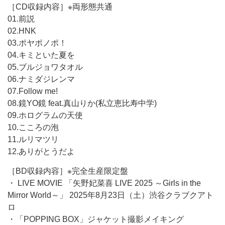
［CD収録内容］※両形態共通
01.前説
02.HNK
03.ポヤポノポ！
04.キミといた夏を
05.ブルジョワタオル
06.ナミダジレンマ
07.Follow me!
08.鏡YO鏡 feat.真山りか(私立恵比寿中学)
09.ホログラムの天使
10.こころの泡
11.ルリマツリ
12.ありがとうだよ
［BD収録内容］※完全生産限定盤
・ LIVE MOVIE 「矢野妃菜喜 LIVE 2025 ～Girls in the
Mirror World～」 2025年8月23日（土）渋谷クラブクアト
ロ
・「POPPING BOX」ジャケット撮影メイキング