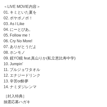
＜LIVE MOVIE内容＞
01. キミといた夏を
02. ポヤポノポ！
03. As I Like
04. にーとぴあ。
05. Follow me！
06. Cry No More!
07. ありがとうだよ
08. ホンモノ
09. 鏡YO鏡 feat.真山りか(私立恵比寿中学)
10. Jumpin’
11. ブルジョワタオル
12. エナジードリンク
13. 辛苦or酔夢
14. ナミダジレンマ
［封入特典］
抽選応募ハガキ