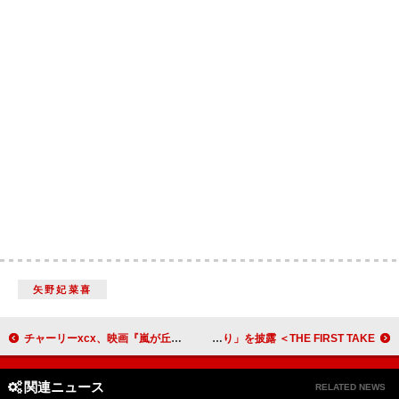
矢野妃菜喜
チャーリーxcx、映画『嵐が丘』からインスパイアされたニューAL『ワザリング・ハイツ』リリース
ハンバート ハンバート初登場、朝ドラ『ばけばけ』主題歌「笑ったり転んだり」を披露 ＜THE FIRST TAKE＞
関連ニュース
RELATED NEWS