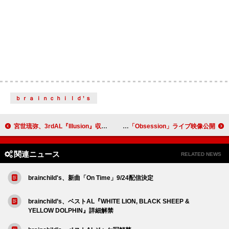
ｂｒａｉｎｃｈｉｌｄ’ｓ
宮世琉弥、3rdAL『Illusion』収録内容解禁
ExWHYZ、年末公演から「DON'T CRY」「Obsession」ライブ映像公開
関連ニュース
RELATED NEWS
brainchild's、新曲「On Time」9/24配信決定
brainchild’s、ベストAL『WHITE LION, BLACK SHEEP &
YELLOW DOLPHIN』詳細解禁