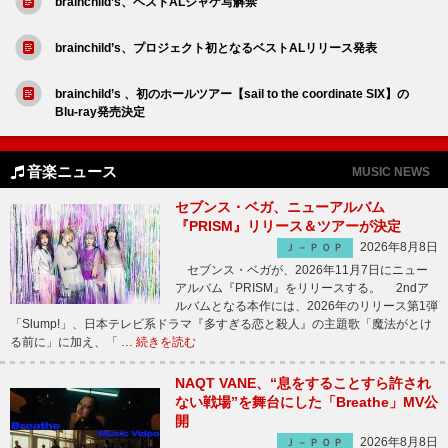
brainchild’s、ベストALジャケ写解禁
brainchild’s、プロジェクト初となるベストALリリース発表
brainchild’s 、初のホールツアー【sail to the coordinate SIX】の
Blu-ray発売決定
音楽ニュース
MUSIC NEWS
セブンス・ベガ、ニューアルバム
『PRISM』リリース＆ツアーが決定
2026年8月8日
Ｊ－ＰＯＰ
セブンス・ベガが、2026年11月7日にニュー
アルバム『PRISM』をリリースする。 2ndア
ルバムとなる本作には、2026年のリリース第1弾
「Slump!」、日本テレビ系ドラマ『多すぎる恋と殺人』の主題歌「魔法がとけ
る前に」に加え、「 …
続きを読む
NAQT VANE、“息をすることすら許され
ない戦場”を舞台にした「Breathe」MV公
開
2026年8月8日
Ｊ－ＰＯＰ