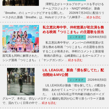
澤野弘之がトータルプロデュースを手がける
チームプロジェクト・NAQT VANEが、新曲
「Breathe」のミュージックビデオを公開した。 2026年7月24日に配信リリ
ースされた新曲「Breathe」は、Huluオリジナル『八神瑛子 - …
続きを読む
私立恵比寿中学、仲村悠菜が初主演を務
める映画『つりこまち』の主題歌を担当
2026年8月8日
Ｊ－ＰＯＰ
私立恵比寿中学が、メンバーの仲村悠菜が主
演を務める映画『つりこまち』の主題歌を担当
することが発表され、仲村のコメントと新規場
面写真も同時に解禁された。 映画の原作は、山崎夏軌によるガールズフィッ
シング漫画『つりこまち』（「ヤングガンガン …
続きを読む
LIL LEAGUE、新曲「僕を探してた」配
信開始＆MV公開
2026年8月8日
Ｊ－ＰＯＰ
LIL LEAGUEが新曲「僕を探してた」の配信を
開始、あわせてミュージックビデオを公開し
た。 LIL LEAGUEは平均年齢19歳のボーイズ
グループ。本作は、切ないメロディと繊細な歌詞が心に寄り添うバラード楽曲
で、流れていく日常の中で …
続きを読む