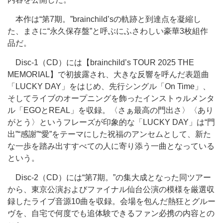
本作は“第7期。”brainchild’sの軌跡と到達点を凝縮し
た、まさに“永久保存盤”と呼ぶにふさわしい豪華3枚組作
品だ。
Disc-1（CD）には【brainchild’s TOUR 2025 THE
MEMORIAL】で初披露され、大きな反響を呼んだ表題曲
「LUCKY DAY」をはじめ、先行シングル「On Time」、
そしてライブのオープニングを飾ったインストゥルメンタ
ル「EGOとREAL」を収録。〈さぁ最高の門出さ〉〈あり
がとう〉というフレーズが印象的な「LUCKY DAY」は“門
出”“感謝”“愛”をテーマにした祝福のアンセムとして、新た
な一歩を踏み出すすべての人に寄り添う一曲となっている
という。
Disc-2（CD）には“第7期。”の集大成となった同ツアー
から、東京公演およびファイナル仙台公演の模様を厳選収
録したライブ音源10曲を収録。会場を包んだ熱狂とグルー
ヴを、自宅で何度でも追体験できるファン必携の内容との