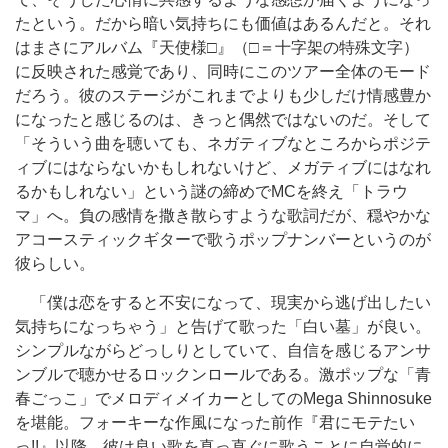
たという。だから暗い気持ちにも価値はあるんだと。それ
はまさにアルバム『天使様□』（□＝十字架の特殊文字）
に反映された感覚であり、同時にこのツアー全体のモード
だろう。彼のステージがこれまでよりも少しだけ情感豊か
になったと感じるのは、きっと偶然ではないのだ。そして
「そういう曲を聴いても、ネガティブなところからポジテ
ィブにはならないかもしれないけど、メガティブにはなれ
るかもしれない」という謎の締めでMCを終え「トラウ
マ」へ。負の感情を撒き散らすような歌詞だが、穏やかな
アコースティックギターで歌うポップナンバーというのが
彼らしい。
「僕は恋をすると不安になって、現実から逃げ出したい
気持ちになっちゃう」と告げて歌った「白い墓」が良い。
シンプルながらどっしりとしていて、自信を感じるアンサ
ンブルで聴かせるロックンロールである。激ポップな「青
春ごっこ」でメロディメイカーとしてのMega Shinnosuke
を堪能。フォーキーな作風になった前作『君にモテたい
っ!!』以降、彼は良い歌を真っ直ぐに歌うことに自覚的に