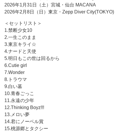
2026年1月31日（土）宮城・仙台 MACANA
2026年2月8日（日）東京・Zepp Diver City(TOKYO)
＜セットリスト＞
1.禁断少女10
2.一生このまま
3.東京キライ☆
4.ナードと天使
5.明日もこの世は回るから
6.Cutie girl
7.Wonder
8.トラウマ
9.白い墓
10.青春ごっこ
11.永遠の少年
12.Thinking Boyz!!!
13.メロい夢
14.君にノーベル賞
15.桃源郷とタクシー