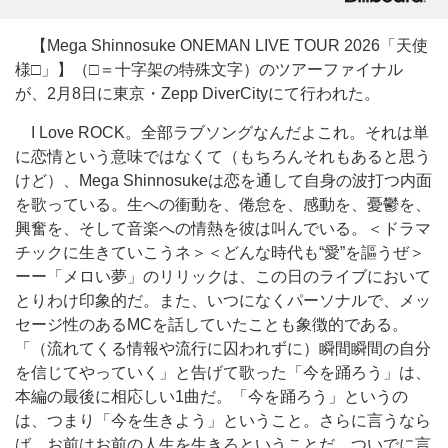
【Mega Shinnosuke ONEMAN LIVE TOUR 2026「天使
様□」】（□＝十字架の特殊文字）のツアーファイナル
が、2月8日に東京・Zepp DiverCityにて行われた。
I Love ROCK。全部ラブソングなんだよこれ。それは単
に恋情という意味ではなくて（もちろんそれもあると思う
けど）、Mega Shinnosukeは恋を通して自身の波打つ内面
を歌っている。生への衝動を、倦怠を、感動を、憂鬱を、
興奮を、そして音楽への情熱を彼は叫んでいる。＜ドラマ
チックに生きていこうネ＞＜どんな時代も“愛”を謳うぜ＞
ーー「メロい夢」のリリックは、この日のライブにおいて
とりわけ印象的だ。また、いつになくパーソナルで、メッ
セージ性のあるMCを話していたことも象徴的である。
「（流れてくる情報や流行に囚われずに）瞬間瞬間の自分
を信じてやっていく」と告げて歌った「今を踊ろう」は、
本編の最後に相応しい1曲だ。「今を踊ろう」というの
は、つまり「今を生きよう」ということ。さらに言うなら
ば、お前はお前の人生を生きろということだ。ついでに言