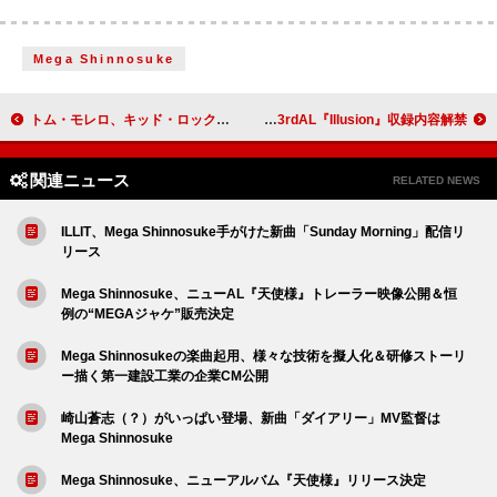
Mega Shinnosuke
トム・モレロ、キッド・ロックの観客の少ないパフォーマンス動画を皮肉る
宮世琉弥、3rdAL『Illusion』収録内容解禁
関連ニュース
RELATED NEWS
ILLIT、Mega Shinnosuke手がけた新曲「Sunday Morning」配信リ
リース
Mega Shinnosuke、ニューAL『天使様』トレーラー映像公開＆恒
例の“MEGAジャケ”販売決定
Mega Shinnosukeの楽曲起用、様々な技術を擬人化＆研修ストーリ
ー描く第一建設工業の企業CM公開
崎山蒼志（？）がいっぱい登場、新曲「ダイアリー」MV監督は
Mega Shinnosuke
Mega Shinnosuke、ニューアルバム『天使様』リリース決定