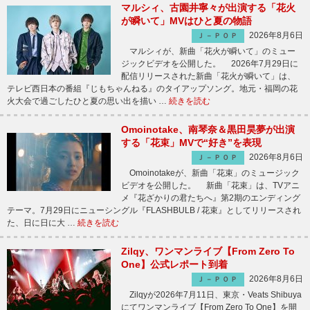
マルシィ、古園井寧々が出演する「花火
が瞬いて」MVはひと夏の物語
2026年8月6日
Ｊ－ＰＯＰ
マルシィが、新曲「花火が瞬いて」のミュー
ジックビデオを公開した。 2026年7月29日に
配信リリースされた新曲「花火が瞬いて」は、
テレビ西日本の番組『じもちゃんねる』のタイアップソング。地元・福岡の花
火大会で過ごしたひと夏の思い出を描い …
続きを読む
Omoinotake、南琴奈＆黒田昊夢が出演
する「花束」MVで“好き”を表現
2026年8月6日
Ｊ－ＰＯＰ
Omoinotakeが、新曲「花束」のミュージック
ビデオを公開した。 新曲「花束」は、TVアニ
メ『花ざかりの君たちへ』第2期のエンディング
テーマ。7月29日にニューシングル『FLASHBULB / 花束』としてリリースされ
た、日に日に大 …
続きを読む
Zilqy、ワンマンライブ【From Zero To
One】公式レポート到着
2026年8月6日
Ｊ－ＰＯＰ
Zilqyが2026年7月11日、東京・Veats Shibuya
にてワンマンライブ【From Zero To One】を開