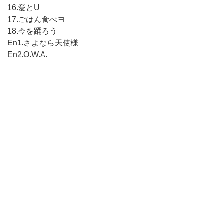
16.愛とU
17.ごはん食べヨ
18.今を踊ろう
En1.さよなら天使様
En2.O.W.A.