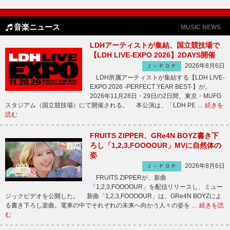
音楽ニュース
MUSIC NEWS
LDHアーティストが集結、国立競技場で
【LDH LIVE-EXPO 2026】2DAYS開催
2026年8月6日
Ｊ－ＰＯＰ
LDH所属アーティストが集結する【LDH LIVE-
EXPO 2026 -PERFECT YEAR BEST-】が、
2026年11月28日・29日の2日間、東京・MUFG
スタジアム（国立競技場）にて開催される。 本公演は、「LDH PE …
続きを
読む
FRUITS ZIPPER、GRe4N BOYZ書き下
ろし「1,2,3,FOOOOUR」MVに自然体の
姿
2026年8月6日
Ｊ－ＰＯＰ
FRUITS ZIPPERが、新曲
「1,2,3,FOOOOUR」を配信リリースし、ミュー
ジックビデオを公開した。 新曲「1,2,3,FOOOOUR」は、GRe4N BOYZによ
る書き下ろし楽曲。電車の中でそれぞれの未来へ向かう人々の姿を …
続きを読
む