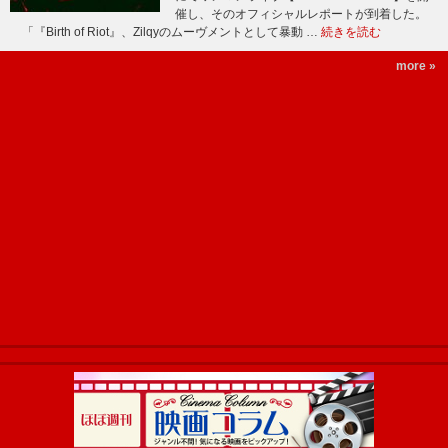
催し、そのオフィシャルレポートが到着した。
「『Birth of Riot』、Zilqyのムーヴメントとして暴動 …
続きを読む
more »