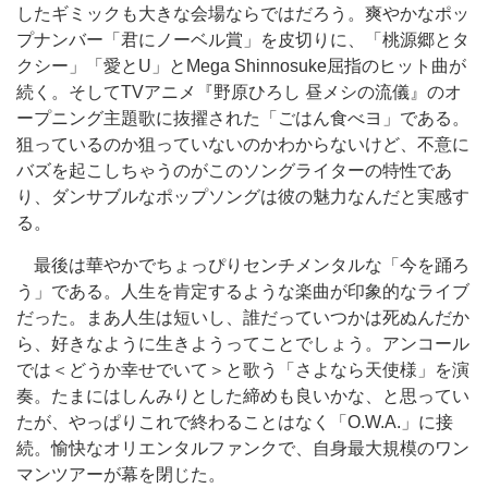
したギミックも大きな会場ならではだろう。爽やかなポッ
プナンバー「君にノーベル賞」を皮切りに、「桃源郷とタ
クシー」「愛とU」とMega Shinnosuke屈指のヒット曲が
続く。そしてTVアニメ『野原ひろし 昼メシの流儀』のオ
ープニング主題歌に抜擢された「ごはん食べヨ」である。
狙っているのか狙っていないのかわからないけど、不意に
バズを起こしちゃうのがこのソングライターの特性であ
り、ダンサブルなポップソングは彼の魅力なんだと実感す
る。
最後は華やかでちょっぴりセンチメンタルな「今を踊ろ
う」である。人生を肯定するような楽曲が印象的なライブ
だった。まあ人生は短いし、誰だっていつかは死ぬんだか
ら、好きなように生きようってことでしょう。アンコール
では＜どうか幸せでいて＞と歌う「さよなら天使様」を演
奏。たまにはしんみりとした締めも良いかな、と思ってい
たが、やっぱりこれで終わることはなく「O.W.A.」に接
続。愉快なオリエンタルファンクで、自身最大規模のワン
マンツアーが幕を閉じた。