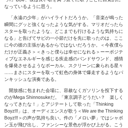
なっているように思う。
「永遠の少年」がハイライトだろうか。「音楽が鳴った
瞬間にグッと強くなったような気がする。マリオだったら
スターを取ったような、どこまでも行けるような気持ちに
なる」と告げてサビの一小節だけを先に歌ったのは、ここ
に今の彼の主張があるからではないだろうか。＜今夜僕ら
だけが正義さ＞＜きっと僕らは幸せになれる＞ーーポジテ
ィブなエネルギーを感じる疾走感のバンドサウンド、感情
を爆発させるようなボーカル、スクリーンに象られる星々
……まさにスターを取って虹色の身体で爆走するようなパ
ンキッシュな演奏である。
開放感に包まれた会場に、容赦なくガソリンを投下する
のがMega Shinnosukeだ。「東京調子どうだい？ 楽しく
なってきたな！」とアジテートして歌った「Thinking
Boyz!!!」は、オーディエンスが歌う＜We are the Thinking
Boyz!!!＞の声が気持ち良い。件の「メロい夢」ではシャボ
ン玉が飛び出し、ファンシーな景色が浮かび上がる。こう