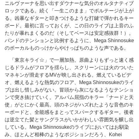
ニルヴァーナを思い出すダウナーな気分のオルタナティブ
ロックである。続く「一生このまま」でボルテージが上が
る。凶暴なギターと叩きつけるような打鍵で弾かれるキー
ボード。最初に言っておくが、この日のライブは上音のふ
たりが暴れまくるのだ（そしてベースは安定感抜群！）。
バンドのテンションと比例するように、Mega Shinnosuke
のボーカルものっけからやけっぱちのような声である。
「東京キライ☆」で一層加熱。原曲よりもずっと速く感
じるドラムがフロアを揺らし、スクリーンには火のついた
マネキンが滑走するMVが映し出される。燃えているビデ
オ、燃えるような熱気のフロア、Mega Shinnosukeのライ
ブは出し惜しみがない。冒頭から灰になるようなテンショ
ンで突き抜けていく。アルバム屈指のキラー「ナードと天
使」がとにかく最高。頭のネジがハズれたような音色のキ
ーボードと、全能感をまとってスパークするギター。後者
は逆立てた髪とサングラスがいかがわしい雰囲気を醸し出
している。Mega Shinnosukeのライブにおいてはお馴染
み、ほとんど相棒のようなポジションだろう、Kohei