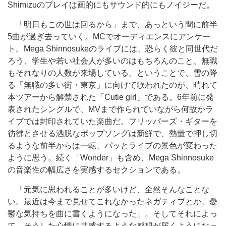
Shimizuのプレイは画的にもサウンド的にもノイジーだ。
「明日もこの世は回るから」まで、あっという間に前半
5曲が過ぎ去っていく。MCでオーディエンスにアンケー
ト。Mega Shinnosukeのライブには、恐らく彼と同世代だ
ろう、学生や若い社会人が多いのはもちろんのこと、無職
もそれなりの人数が来場している。ということで、雪の降
る「無職の多い街・東京」に向けて歌われたのが、晴れて
本ツアーから解禁された「Cutie girl」である。6年前に発
表されたシングルで、MVまで作られていながら何故かラ
イブでは封印されていた楽曲だ。フリッパーズ・ギターを
彷彿とさせる洒脱なポップソングは新鮮で、熱量で押し切
るような前半からは一転、パッとライブの景色が変わった
ように思う。続く「Wonder」も含め、Mega Shinnosuke
の音楽性の幅広さを実感するセクションである。
「元気に思われることが多いけど、全然そんなことな
い。最近は今まで見せてこれなかったネガティブとか、憂
鬱な気持ちを曲に書くようになった」。そしてそれによっ
て、そうした心情に共感するような感想が届くようになっ