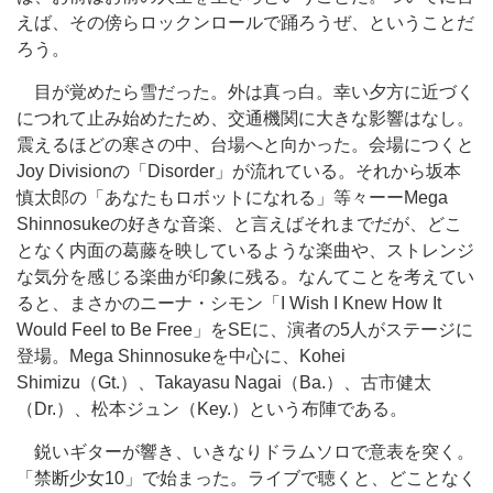
えば、その傍らロックンロールで踊ろうぜ、ということだ
ろう。
目が覚めたら雪だった。外は真っ白。幸い夕方に近づく
につれて止み始めたため、交通機関に大きな影響はなし。
震えるほどの寒さの中、台場へと向かった。会場につくと
Joy Divisionの「Disorder」が流れている。それから坂本
慎太郎の「あなたもロボットになれる」等々ーーMega
Shinnosukeの好きな音楽、と言えばそれまでだが、どこ
となく内面の葛藤を映しているような楽曲や、ストレンジ
な気分を感じる楽曲が印象に残る。なんてことを考えてい
ると、まさかのニーナ・シモン「I Wish I Knew How It
Would Feel to Be Free」をSEに、演者の5人がステージに
登場。Mega Shinnosukeを中心に、Kohei
Shimizu（Gt.）、Takayasu Nagai（Ba.）、古市健太
（Dr.）、松本ジュン（Key.）という布陣である。
鋭いギターが響き、いきなりドラムソロで意表を突く。
「禁断少女10」で始まった。ライブで聴くと、どことなく