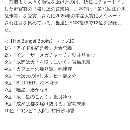
前週より大きく順位を上げたのは、15位にチャートイン
した野宮有の『殺し屋の営業術』。本作は『第71回江戸川
乱歩賞』を受賞、さらに2026年の本屋大賞にノミネート
され注目を集めている。当週はSNS指標で12位を記録し
た。
◎【Hot Bungei Books】トップ10
1位『アイドル経営者』大倉忠義
2位『イン・ザ・メガチャーチ』朝井リョウ
3位『成瀬は天下を取りにいく』宮島未奈
4位『カフェーの帰り道』嶋津輝
5位『一次元の挿し木』松下龍之介
6位『BUTTER』柚木麻子
7位『暁星』湊かなえ
8位『汝、星のごとく』凪良ゆう
9位『成瀬は都を駆け抜ける』宮島未奈
10位『コンビニ人間』村田沙耶香