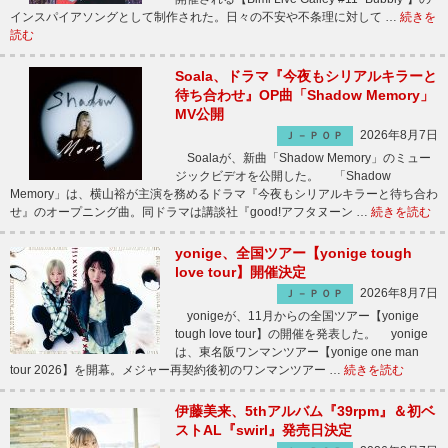
インスパイアソングとして制作された。日々の不安や不条理に対して …
続きを
読む
Soala、ドラマ『今夜もシリアルキラーと
待ち合わせ』OP曲「Shadow Memory」
MV公開
2026年8月7日
Ｊ－ＰＯＰ
Soalaが、新曲「Shadow Memory」のミュー
ジックビデオを公開した。 「Shadow
Memory」は、横山裕が主演を務めるドラマ『今夜もシリアルキラーと待ち合わ
せ』のオープニング曲。同ドラマは講談社『good!アフタヌーン …
続きを読む
yonige、全国ツアー【yonige tough
love tour】開催決定
2026年8月7日
Ｊ－ＰＯＰ
yonigeが、11月からの全国ツアー【yonige
tough love tour】の開催を発表した。 yonige
は、東名阪ワンマンツアー【yonige one man
tour 2026】を開幕。メジャー再契約後初のワンマンツアー …
続きを読む
伊藤美来、5thアルバム『39rpm』＆初ベ
ストAL『swirl』発売日決定