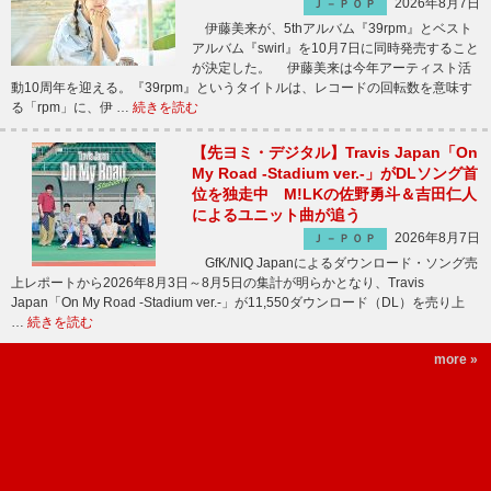
2026年8月7日
Ｊ－ＰＯＰ
伊藤美来が、5thアルバム『39rpm』とベスト
アルバム『swirl』を10月7日に同時発売すること
が決定した。 伊藤美来は今年アーティスト活
動10周年を迎える。『39rpm』というタイトルは、レコードの回転数を意味す
る「rpm」に、伊 …
続きを読む
【先ヨミ・デジタル】Travis Japan「On
My Road -Stadium ver.-」がDLソング首
位を独走中 M!LKの佐野勇斗＆吉田仁人
によるユニット曲が追う
2026年8月7日
Ｊ－ＰＯＰ
GfK/NIQ Japanによるダウンロード・ソング売
上レポートから2026年8月3日～8月5日の集計が明らかとなり、Travis
Japan「On My Road -Stadium ver.-」が11,550ダウンロード（DL）を売り上
…
続きを読む
more »