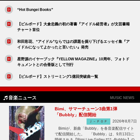
“Hot Bungei Books”
【ビルボード】大倉忠義の初の著書『アイドル経営者』が文芸書籍
チャート首位
和田彩花、“アイドル”ならではの課題を掘り下げるエッセイ集『ア
イドルになってよかったと言いたい』発売
星野源のイヤーブック『YELLOW MAGAZINE』10周年、フォトド
キュメントとの合冊版として刊行
【ビルボード】ストリーミング1億回突破曲一覧
音楽ニュース
MUSIC NEWS
Bimi、サマーチューン3曲第1弾
「Bubbly」配信開始
2026年8月7日
Ｊ－ＰＯＰ
Bimiが、新曲「Bubbly」を各音楽配信サイト
で配信開始した。 「Bubbly」は、9月13日に
開催される【Bimi Live Galley #11 -Bubbly-】の