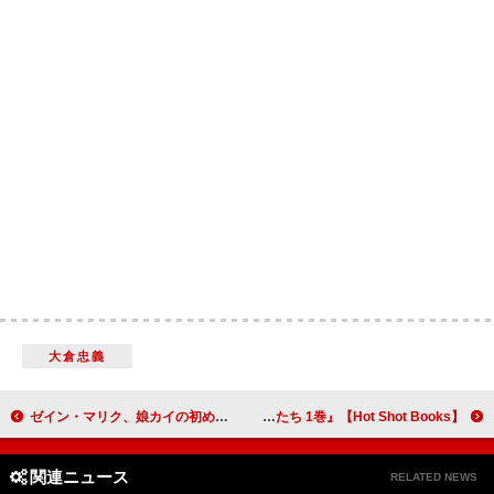
大倉忠義
ゼイン・マリク、娘カイの初めての乳歯に贈った驚きの金額を明かす
【Hot Shot Books】『残念な恋の主人公たち 1巻』首位、『大ピンチずかん』が3位に浮上
関連ニュース
RELATED NEWS