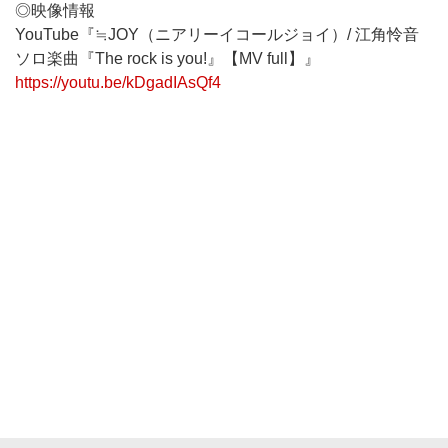
◎映像情報
YouTube『≒JOY（ニアリーイコールジョイ）/ 江角怜音
ソロ楽曲『The rock is you!』【MV full】』
https://youtu.be/kDgadIAsQf4