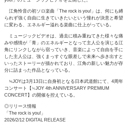
江角怜音の初ソロ楽曲「The rock is you!」は、何にも縛
られず強く自由に生きていきたいという憧れが決意と希望
に変わる、エネルギー溢れる楽曲に仕上がっている。
ミュージックビデオは、過去に積み重ねてきた様々な痛
みや感情が「青」のエネルギーとなって主人公を演じる江
角にリンクしながら宿っていき、音楽によって自由を手に
した主人公は、強くまっすぐな眼差しで未来へ歩き出すと
いったストーリーが描かれており、江角の新しい魅力が存
分に詰まった作品となっている。
≒JOYは3月13日に自身初となる日本武道館にて、4周年
コンサート【≒JOY 4th ANNIVERSARY PREMIUM
CONCERT】の開催を控えている。
◎リリース情報
「The rock is you!」
2026/2/12 DIGITAL RELEASE