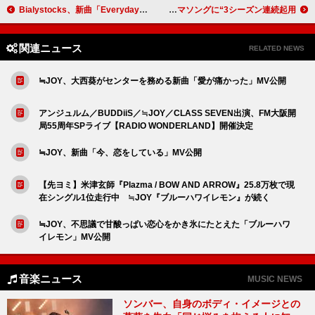
Bialystocks、新曲「Everyday」配信リリース
ヒグチアイ「もしももう一度恋をするのなら」、ABEMA『さよプロ』テーマソングに“3シーズン連続起用”
関連ニュース
RELATED NEWS
≒JOY、大西葵がセンターを務める新曲「愛が痛かった」MV公開
アンジュルム／BUDDiiS／≒JOY／CLASS SEVEN出演、FM大阪開
局55周年SPライブ【RADIO WONDERLAND】開催決定
≒JOY、新曲「今、恋をしている」MV公開
【先ヨミ】米津玄師『Plazma / BOW AND ARROW』25.8万枚で現
在シングル1位走行中 ≒JOY『ブルーハワイレモン』が続く
≒JOY、不思議で甘酸っぱい恋心をかき氷にたとえた「ブルーハワ
イレモン」MV公開
音楽ニュース
MUSIC NEWS
ソンバー、自身のボディ・イメージとの