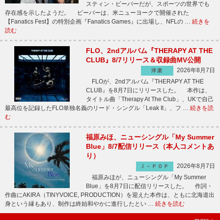
スティン・ビーバーだが、スポーツの世界でも
存在感を示したようだ。 ビーバーは、米ニューヨークで開催された
【Fanatics Fest】の特別企画『Fanatics Games』に出場し、NFLの …
続きを
読む
FLO、2ndアルバム『THERAPY AT THE
CLUB』8/7リリース＆収録曲MV公開
2026年8月7日
洋楽
FLOが、2ndアルバム『THERAPY AT THE
CLUB』を8月7日にリリースした。 本作は、
タイトル曲「Therapy At The Club」、UKで自己
最高位を記録したFLO単独名義のリード・シングル「Leak It」、フ …
続きを読
む
福原みほ、ニューシングル「My Summer
Blue」8/7配信リリース（本人コメントあ
り）
2026年8月7日
Ｊ－ＰＯＰ
福原みほが、ニューシングル「My Summer
Blue」を8月7日に配信リリースした。 作詞・
作曲にAKIRA（TINYVOICE, PRODUCTION）を迎えた本作は、ともに北海道出
身という縁もあり、制作は終始和やかに進行したとい …
続きを読む