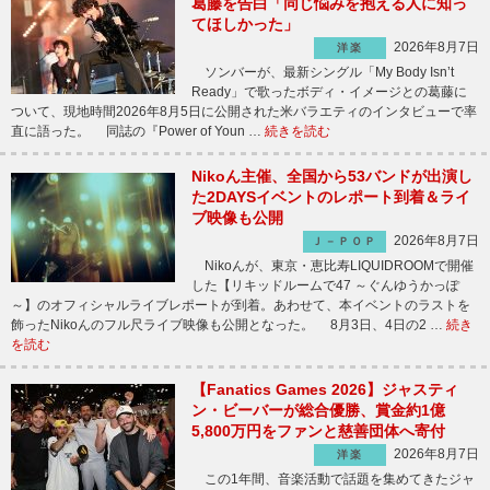
葛藤を告白「同じ悩みを抱える人に知っ
てほしかった」
2026年8月7日
洋楽
ソンバーが、最新シングル「My Body Isn’t
Ready」で歌ったボディ・イメージとの葛藤に
ついて、現地時間2026年8月5日に公開された米バラエティのインタビューで率
直に語った。 同誌の『Power of Youn …
続きを読む
Nikoん主催、全国から53バンドが出演し
た2DAYSイベントのレポート到着＆ライ
ブ映像も公開
2026年8月7日
Ｊ－ＰＯＰ
Nikoんが、東京・恵比寿LIQUIDROOMで開催
した【リキッドルームで47 ～ぐんゆうかっぽ
～】のオフィシャルライブレポートが到着。あわせて、本イベントのラストを
飾ったNikoんのフル尺ライブ映像も公開となった。 8月3日、4日の2 …
続き
を読む
【Fanatics Games 2026】ジャスティ
ン・ビーバーが総合優勝、賞金約1億
5,800万円をファンと慈善団体へ寄付
2026年8月7日
洋楽
この1年間、音楽活動で話題を集めてきたジャ