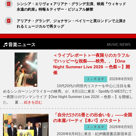
シンシア・エリヴォｘアリアナ・グランデ主演、映画『ウィキッド
永遠の約束』特報＆ティザー・ビジュアル解禁
アリアナ・グランデ、ジョナサン・ベイリーと英ロンドンで上演さ
れるミュージカルで再タッグ
音楽ニュース
MUSIC NEWS
＜ライブレポート＞一夜限りのカラフル
でハッピーな祝祭――映秀。、【One
Night Summer Live 2026 ～色祭～】開
催
2026年8月9日
Ｊ－ＰＯＰ
10代20代の同世代リスナーを中心に注目を集
めるシンガーソングライターの映秀。が、8月1日に東京・Spotify O-WESTにて
一夜限りのワンマンライブ【One Night Summer Live 2026 ～色祭～】を開催し
た。 夏 …
続きを読む
「自分だけの1冊との出会いを」――全国
の本屋パーティ【本パ】がスタート
2026年8月9日
Ｊ－ＰＯＰ
2026年8月8日に東京・紀伊國屋書店新宿本店