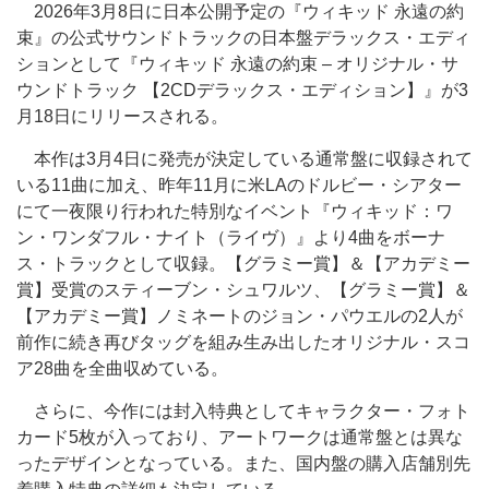
2026年3月8日に日本公開予定の『ウィキッド 永遠の約
束』の公式サウンドトラックの日本盤デラックス・エディ
ションとして『ウィキッド 永遠の約束 – オリジナル・サ
ウンドトラック 【2CDデラックス・エディション】』が3
月18日にリリースされる。
本作は3月4日に発売が決定している通常盤に収録されて
いる11曲に加え、昨年11月に米LAのドルビー・シアター
にて一夜限り行われた特別なイベント『ウィキッド：ワ
ン・ワンダフル・ナイト（ライヴ）』より4曲をボーナ
ス・トラックとして収録。【グラミー賞】＆【アカデミー
賞】受賞のスティーブン・シュワルツ、【グラミー賞】＆
【アカデミー賞】ノミネートのジョン・パウエルの2人が
前作に続き再びタッグを組み生み出したオリジナル・スコ
ア28曲を全曲収めている。
さらに、今作には封入特典としてキャラクター・フォト
カード5枚が入っており、アートワークは通常盤とは異な
ったデザインとなっている。また、国内盤の購入店舗別先