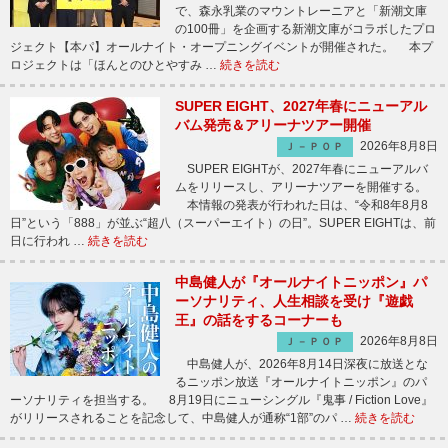
で、森永乳業のマウントレーニアと「新潮文庫
の100冊」を企画する新潮文庫がコラボしたプロ
ジェクト【本パ】オールナイト・オープニングイベントが開催された。 本プ
ロジェクトは「ほんとのひとやすみ …
続きを読む
SUPER EIGHT、2027年春にニューアル
バム発売＆アリーナツアー開催
2026年8月8日
Ｊ－ＰＯＰ
SUPER EIGHTが、2027年春にニューアルバ
ムをリリースし、アリーナツアーを開催する。
本情報の発表が行われた日は、“令和8年8月8
日”という「888」が並ぶ“超八（スーパーエイト）の日”。SUPER EIGHTは、前
日に行われ …
続きを読む
中島健人が『オールナイトニッポン』パ
ーソナリティ、人生相談を受け『遊戯
王』の話をするコーナーも
2026年8月8日
Ｊ－ＰＯＰ
中島健人が、2026年8月14日深夜に放送とな
るニッポン放送『オールナイトニッポン』のパ
ーソナリティを担当する。 8月19日にニューシングル『鬼事 / Fiction Love』
がリリースされることを記念して、中島健人が通称“1部”のパ …
続きを読む