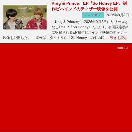
King & Prince、EP『So Honey EP』制
作ビハインドのティザー映像を公開
2026年8月8日
Ｊ－ＰＯＰ
King & Princeが、2026年9月2日にリリースと
なる1st EP『So Honey EP』より、初回限定盤B
に収録されるEP制作ビハインド映像のティザー
映像を公開した。 本作は、タイトル曲「So Honey」の中の印 …
続きを読む
more »