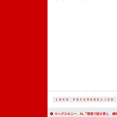
ＬＯＶＥ ＰＳＹＣＨＥＤＥＬＩＣＯ
ヤングスキニー、AL『理屈で話す君と、感情論の僕』リリース＆リード楽曲「stay with