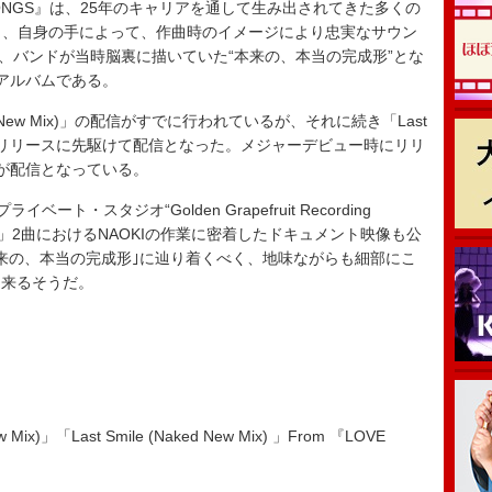
ED SONGS』は、25年のキャリアを通して生み出されてきた多くの
選し、自身の手によって、作曲時のイメージにより忠実なサウン
x”した、バンドが当時脳裏に描いていた“本来の、本当の完成形”とな
アルバムである。
d New Mix)」の配信がすでに行われているが、それに続き「Last
がアルバムのリリースに先駆けて配信となった。メジャーデビュー時にリリ
が配信となっている。
ベート・スタジオ“Golden Grapefruit Recording
e」「FLY」2曲におけるNAOKIの作業に密着したドキュメント映像も公
来の、本当の完成形｣に辿り着くべく、地味ながらも細部にこ
出来るそうだ。
w Mix)」「Last Smile (Naked New Mix) 」From 『LOVE