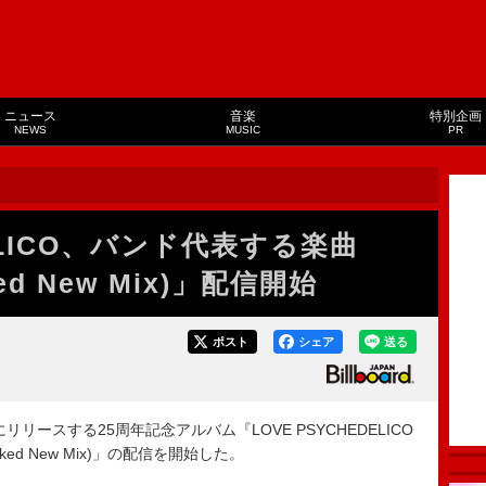
ニュース
音楽
特別企画
NEWS
MUSIC
PR
DELICO、バンド代表する楽曲
aked New Mix)」配信開始
ポスト
シェア
送る
日にリリースする25周年記念アルバム『LOVE PSYCHEDELICO
(Naked New Mix)」の配信を開始した。