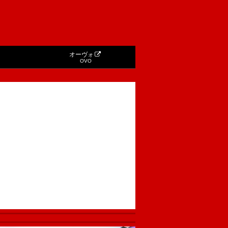
オーヴォ
OVO