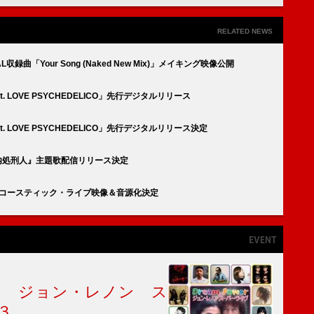
RELATED NEWS
L収録曲「Your Song (Naked New Mix)」メイキング映像公開
t. LOVE PSYCHEDELICO」先行デジタルリリース
at. LOVE PSYCHEDELICO」先行デジタルリリース決定
マ『社内処刑人』主題歌配信リリース決定
ぶりのアコースティック・ライブ映像＆音源化決定
ｒ ジョン・レノン ス
３