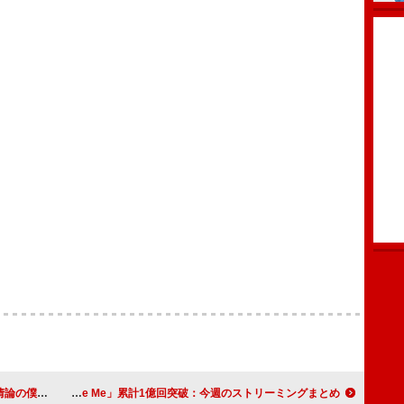
 me」MV公開
JIN「Don't Say You Love Me」累計1億回突破：今週のストリーミングまとめ