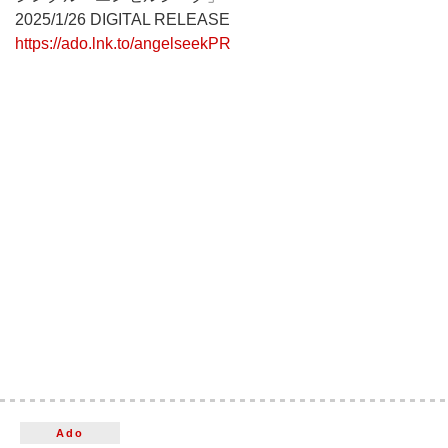
2025/1/26 DIGITAL RELEASE
https://ado.lnk.to/angelseekPR
Ado