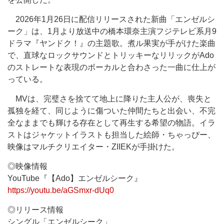
2026年1月26日に配信リリースされた新曲「エンゼルシ
ーク」は、1月より放送中の橋本環奈主演フジテレビ系月9
ドラマ『ヤンドク！』の主題歌。煮ル果実が手がけた楽曲
で、直球なロックサウンドとトリッキーなリリックがAdo
のストレートな表現のボーカルと合わさった一曲に仕上が
っている。
MVは、完璧さを捨てて地上に降りた主人公が、喪失と
孤独を経て、同じように傷ついた仲間たちと出会い、不完
全なままでも輝ける存在として再生する希望の物語。イラ
ストはジャケットイラストも担当した絵師・ちゃっぴー、
映像はマルチクリエイター・ZIIEKが手掛けた。
◎映像情報
YouTube『【Ado】エンゼルシーク』
https://youtu.be/aGSmxr-dUq0
◎リリース情報
シングル「エンゼルシーク」