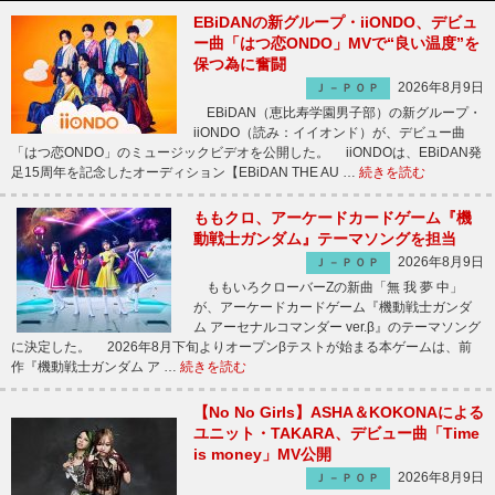
EBiDANの新グループ・iiONDO、デビュ
ー曲「はつ恋ONDO」MVで“良い温度”を
保つ為に奮闘
2026年8月9日
Ｊ－ＰＯＰ
EBiDAN（恵比寿学園男子部）の新グループ・
iiONDO（読み：イイオンド）が、デビュー曲
「はつ恋ONDO」のミュージックビデオを公開した。 iiONDOは、EBiDAN発
足15周年を記念したオーディション【EBiDAN THE AU …
続きを読む
ももクロ、アーケードカードゲーム『機
動戦士ガンダム』テーマソングを担当
2026年8月9日
Ｊ－ＰＯＰ
ももいろクローバーZの新曲「無 我 夢 中」
が、アーケードカードゲーム『機動戦士ガンダ
ム アーセナルコマンダー ver.β』のテーマソング
に決定した。 2026年8月下旬よりオープンβテストが始まる本ゲームは、前
作『機動戦士ガンダム ア …
続きを読む
【No No Girls】ASHA＆KOKONAによる
ユニット・TAKARA、デビュー曲「Time
is money」MV公開
2026年8月9日
Ｊ－ＰＯＰ