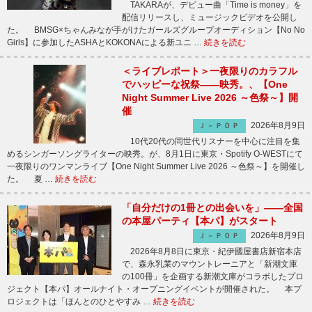
TAKARAが、デビュー曲「Time is money」を
配信リリースし、ミュージックビデオを公開し
た。 BMSG×ちゃんみなが手がけたガールズグループオーディション【No No
Girls】に参加したASHAとKOKONAによる新ユニ …
続きを読む
＜ライブレポート＞一夜限りのカラフル
でハッピーな祝祭――映秀。、【One
Night Summer Live 2026 ～色祭～】開
催
2026年8月9日
Ｊ－ＰＯＰ
10代20代の同世代リスナーを中心に注目を集
めるシンガーソングライターの映秀。が、8月1日に東京・Spotify O-WESTにて
一夜限りのワンマンライブ【One Night Summer Live 2026 ～色祭～】を開催し
た。 夏 …
続きを読む
「自分だけの1冊との出会いを」――全国
の本屋パーティ【本パ】がスタート
2026年8月9日
Ｊ－ＰＯＰ
2026年8月8日に東京・紀伊國屋書店新宿本店
で、森永乳業のマウントレーニアと「新潮文庫
の100冊」を企画する新潮文庫がコラボしたプロ
ジェクト【本パ】オールナイト・オープニングイベントが開催された。 本プ
ロジェクトは「ほんとのひとやすみ …
続きを読む