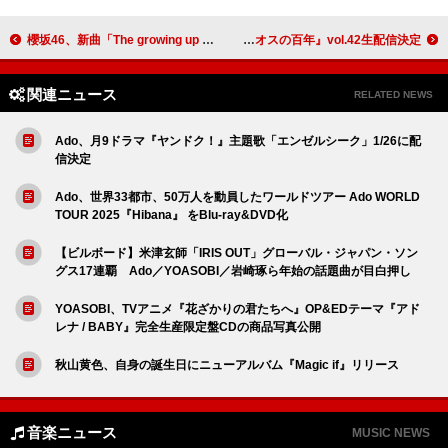
櫻坂46、新曲「The growing up train」先行配信＆MVプレミア公開へ
9mm Parabellum Bullet、YouTube Live『カオスの百年』vol.42生配信決定
関連ニュース
RELATED NEWS
Ado、月9ドラマ『ヤンドク！』主題歌「エンゼルシーク」1/26に配
信決定
Ado、世界33都市、50万人を動員したワールドツアー Ado WORLD
TOUR 2025『Hibana』 をBlu-ray&DVD化
【ビルボード】米津玄師「IRIS OUT」グローバル・ジャパン・ソン
グス17連覇 Ado／YOASOBI／岩崎琢ら年始の話題曲が目白押し
YOASOBI、TVアニメ『花ざかりの君たちへ』OP&EDテーマ『アド
レナ / BABY』完全生産限定盤CDの商品写真公開
秋山黄色、自身の誕生日にニューアルバム『Magic if』リリース
音楽ニュース
MUSIC NEWS