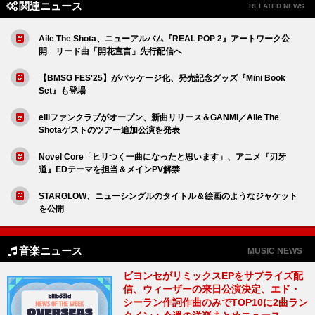
関連ニュース
RELATED NEWS
Aile The Shota、ニューアルバム『REAL POP 2』アートワーク公
開 リード曲「開花宣言」先行配信へ
【BMSG FES'25】がパッケージ化、発売記念グッズ『Mini Book
Set』も登場
eillファンクラブがオープン、新曲リリース＆GANMI／Aile The
Shotaゲストのツアー追加公演を発表
Novel Core「ヒリつく一曲になったと思います」、アニメ『刃牙
道』EDテーマを担当＆メインPV解禁
STARGLOW、ニューシングルのタイトル＆絵画のようなジャケット
を公開
音楽ニュース
MUSIC NEWS
ビヨンセがリミックスEPをサプライズ配
信、ウィーザーの来日公演決定、エド・
シーラン作詞作曲のみでTOP10に2曲ラン