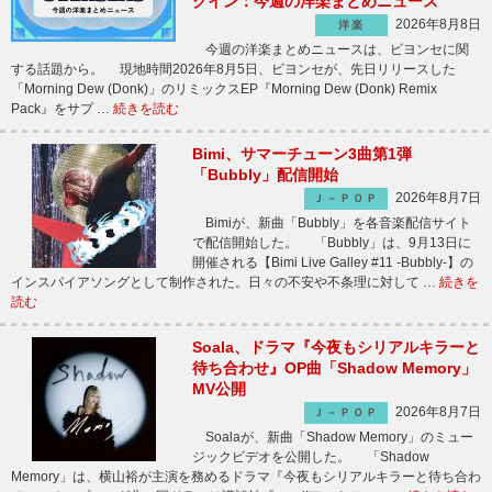
クイン：今週の洋楽まとめニュース
2026年8月8日
洋楽
今週の洋楽まとめニュースは、ビヨンセに関
する話題から。 現地時間2026年8月5日、ビヨンセが、先日リリースした
「Morning Dew (Donk)」のリミックスEP『Morning Dew (Donk) Remix
Pack』をサプ …
続きを読む
Bimi、サマーチューン3曲第1弾
「Bubbly」配信開始
2026年8月7日
Ｊ－ＰＯＰ
Bimiが、新曲「Bubbly」を各音楽配信サイト
で配信開始した。 「Bubbly」は、9月13日に
開催される【Bimi Live Galley #11 -Bubbly-】の
インスパイアソングとして制作された。日々の不安や不条理に対して …
続きを
読む
Soala、ドラマ『今夜もシリアルキラーと
待ち合わせ』OP曲「Shadow Memory」
MV公開
2026年8月7日
Ｊ－ＰＯＰ
Soalaが、新曲「Shadow Memory」のミュー
ジックビデオを公開した。 「Shadow
Memory」は、横山裕が主演を務めるドラマ『今夜もシリアルキラーと待ち合わ