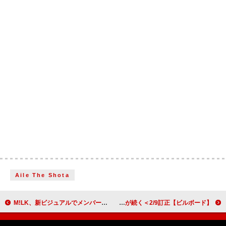
Aile The Shota
M!LK、新ビジュアルでメンバーカラーのゴージャスな衣装 フリーライブ開催も決定
【ビルボード】NMB48『青春のデッドライン』1.4万枚でシングルセールス首位獲得 FRUITS ZIPPER／LE SSERAFIMが続く＜2/9訂正＞