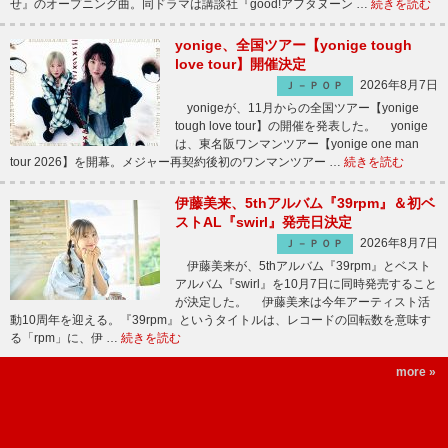
せ』のオープニング曲。同ドラマは講談社『good!アフタヌーン …
続きを読む
yonige、全国ツアー【yonige tough
love tour】開催決定
2026年8月7日
Ｊ－ＰＯＰ
yonigeが、11月からの全国ツアー【yonige
tough love tour】の開催を発表した。 yonige
は、東名阪ワンマンツアー【yonige one man
tour 2026】を開幕。メジャー再契約後初のワンマンツアー …
続きを読む
伊藤美来、5thアルバム『39rpm』＆初ベ
ストAL『swirl』発売日決定
2026年8月7日
Ｊ－ＰＯＰ
伊藤美来が、5thアルバム『39rpm』とベスト
アルバム『swirl』を10月7日に同時発売すること
が決定した。 伊藤美来は今年アーティスト活
動10周年を迎える。『39rpm』というタイトルは、レコードの回転数を意味す
る「rpm」に、伊 …
続きを読む
more »