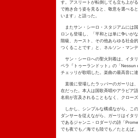
す。アスリートが転倒しても立ち上が
で抱き合う姿を見ると、敬意を選べる
います」と語った。
またサン・シーロ・スタジアムには国
ロンも登場し、「平和とは単に争いが
階級、カースト、その他あらゆる社会
つくることです」と、ネルソン・マン
サン・シーロへの聖火到着は、イタリ
ペラ『トゥーランドット』の「Nessun
チェッリが歌唱した。楽曲の最高音に
直後に登場したラッパーのガーリは、
在だった。本人は国歌斉唱やアラビア
名前が言及されることもなく、クロー
しかし、シンプルな構成ながら、この
ダンサーを従えながら、ガーリはイタリ
であるジャンニ・ロダーリの詩「Prom
でも夜でも／海でも陸でも／たとえば