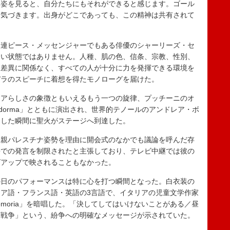
る姿を見ると、自分たちにもそれができると感じます。ゴール
と気づきます。出身がどこであっても、この精神は共有されて
連ピース・メッセンジャーでもある俳優のシャーリーズ・セ
ない状態ではありません。人種、肌の色、信条、宗教、性別、
的差異に関係なく、すべての人が十分に力を発揮できる環境を
デラのスピーチに着想を得たモノローグを届けた。
アらしさの象徴ともいえるもう一つの旋律、プッチーニのオ
 dorma」とともに演出され、世界的テノールのアンドレア・ボ
達した瞬間に聖火がステージへ到達した。
親パレスチナ姿勢を理由に開会式のなかでも議論を呼んだ存
語での発言を制限されたと主張しており、テレビ中継では彼の
ズアップで映されることもなかった。
日のパフォーマンスは特に心を打つ瞬間となった。白衣装の
ア語・フランス語・英語の3言語で、イタリアの児童文学作家
emoria」を暗唱した。「決してしてはいけないことがある／昼
、戦争」という、紛争への明確なメッセージが示されていた。