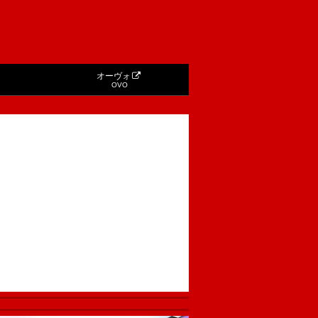
オーヴォ
OVO