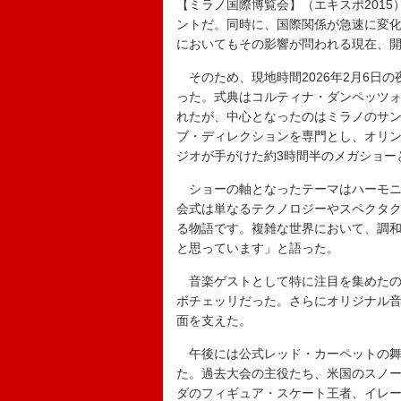
【ミラノ国際博覧会】（エキスポ201
ントだ。同時に、国際関係が急速に変
においてもその影響が問われる現在、
そのため、現地時間2026年2月6日の
った。式典はコルティナ・ダンペッツ
れたが、中心となったのはミラノのサ
ブ・ディレクションを専門とし、オリ
ジオが手がけた約3時間半のメガショー
ショーの軸となったテーマはハーモニ
会式は単なるテクノロジーやスペクタ
る物語です。複雑な世界において、調
と思っています」と語った。
音楽ゲストとして特に注目を集めたの
ボチェッリだった。さらにオリジナル音
面を支えた。
午後には公式レッド・カーペットの舞
た。過去大会の主役たち、米国のスノー
ダのフィギュア・スケート王者、イレ