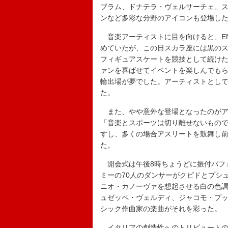
ブラム、ドナテラ・ヴェルサーチェ、
ンなど多彩な分野のアイコンも登場し
音楽アーティストに目を向けると、ENH
めていたが、この日スカラ座には黒のス
フィギュアスケートを競技として続けた
ァンを喜ばせてイベントを楽しんでも
輪出場が夢でした。アーティストとし
た。
また、やや意外な登場となったのがア
「音楽とスポーツは切り離せないもの
すし、多くの場合アスリートを鼓舞し
た。
開会式は午後8時ちょうどに振付パフ
ミーの70人のダンサーがクピドとプシ
ニオ・カノーヴァを想起させる白の色
ュゼッペ・ヴェルディ、ジャコモ・プ
シック作曲家の楽曲がそれを彩った。
イタリアの創造性へのトリビュートの