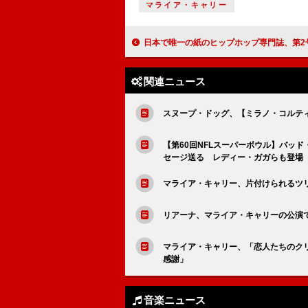
マライア・キャリー
日本で唯一の紙のヒップホップ専門誌、第2号が登場 『ele-king presents HIP HOP 202
関連ニュース
スヌープ・ドッグ、【ミラノ・コルテ
【第60回NFLスーパーボウル】バッ
セージ送る レディー・ガガらも登場
マライア・キャリー、片付けられるツ
リアーナ、マライア・キャリーの公演で
マライア・キャリー、「恋人たちのクリス
感謝」
音楽ニュース