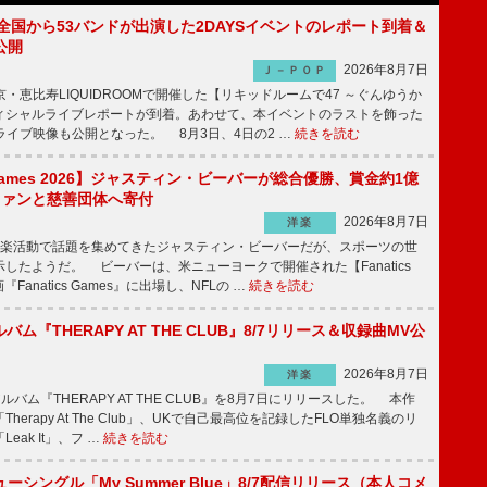
、全国から53バンドが出演した2DAYSイベントのレポート到着＆
公開
2026年8月7日
Ｊ－ＰＯＰ
京・恵比寿LIQUIDROOMで開催した【リキッドルームで47 ～ぐんゆうか
ィシャルライブレポートが到着。あわせて、本イベントのラストを飾った
尺ライブ映像も公開となった。 8月3日、4日の2 …
続きを読む
s Games 2026】ジャスティン・ビーバーが総合優勝、賞金約1億
をファンと慈善団体へ寄付
2026年8月7日
洋楽
楽活動で話題を集めてきたジャスティン・ビーバーだが、スポーツの世
したようだ。 ビーバーは、米ニューヨークで開催された【Fanatics
『Fanatics Games』に出場し、NFLの …
続きを読む
ルバム『THERAPY AT THE CLUB』8/7リリース＆収録曲MV公
2026年8月7日
洋楽
ルバム『THERAPY AT THE CLUB』を8月7日にリリースした。 本作
herapy At The Club」、UKで自己最高位を記録したFLO単独名義のリ
eak It」、フ …
続きを読む
ーシングル「My Summer Blue」8/7配信リリース（本人コメ