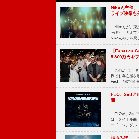
Nikoん主催
ライブ映像も
Nikoんが、東
っぽ～】のオフ
Nikoんのフル
【Fanatic
5,800万円
この1年間、音
界でも存在感を示
Fest】の特別企画
FLO、2ndア
開
FLOが、2ndア
は、タイトル曲「T
ード・シングル「L
福原みほ、ニュ