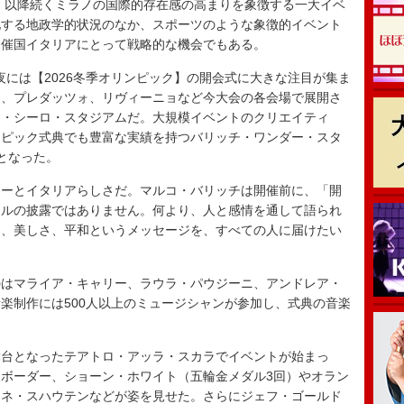
5）以降続くミラノの国際的存在感の高まりを象徴する一大イベ
化する地政学的状況のなか、スポーツのような象徴的イベント
開催国イタリアにとって戦略的な機会でもある。
夜には【2026冬季オリンピック】の開会式に大きな注目が集ま
ォ、プレダッツォ、リヴィーニョなど今大会の各会場で展開さ
ン・シーロ・スタジアムだ。大規模イベントのクリエイティ
ンピック式典でも豊富な実績を持つバリッチ・ワンダー・スタ
となった。
ーとイタリアらしさだ。マルコ・バリッチは開催前に、「開
クルの披露ではありません。何より、人と感情を通して語られ
和、美しさ、平和というメッセージを、すべての人に届けたい
はマライア・キャリー、ラウラ・パウジーニ、アンドレア・
楽制作には500人以上のミュージシャンが参加し、式典の音楽
台となったテアトロ・アッラ・スカラでイベントが始まっ
ボーダー、ショーン・ホワイト（五輪金メダル3回）やオラン
ーネ・スハウテンなどが姿を見せた。さらにジェフ・ゴールド