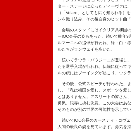
ター・ステージに立ったディーヴァは、ドメニコ・
（「Volare」としても広く知られる
ンを織り込み、その後自身のヒット曲「Nothi
会場のスタンドにはイタリア共和国の
ーIOC会長の姿もあった。続いて昨年
ルマーニへの追悼が行われ、緑・白・
ルたちがランウェイを歩いた。
続いてラウラ・パウジーニが登場し、
たる選手入場が行われ、伝統に従って
ルの旗にはブーイングが起こり、ウク
その後、公式スピーチが行われた。ま
し、「私は祖国を愛し、スポーツを愛
とはありません。アスリートの皆さん
勇気、限界に挑む決意。この大会はあ
そのものが別の世界の可能性を示して
続いてIOC会長のカースティ・コヴェ
人間の最良の姿を見ています。勇気を