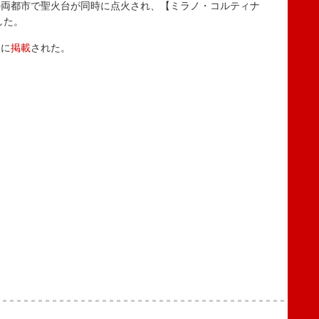
両都市で聖火台が同時に点火され、【ミラノ・コルティナ
した。
アに
掲載
された。