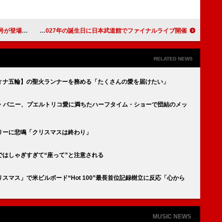
5-26』2/16発売
東山奈央、音楽活動休止を発表 2027年の誕生日に日本武道館でファイナルライブ開催
RELATED NEWS
ィナ五輪】の聖火ランナーを務める「たくさんの愛を届けたい」
ド・バニー、プエルトリコ愛に満ちたハーフタイム・ショーで団結のメッ
リーに悲鳴「クリスマスは終わり」
はしゃぎすぎて“座って”と注意される
マス」で米ビルボード“Hot 100”最長首位記録樹立に反応「心から
MUSIC NEWS