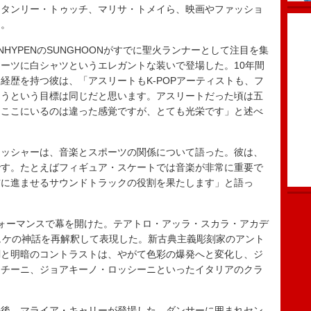
スタンリー・トゥッチ、マリサ・トメイら、映画やファッショ
た。
YPENのSUNGHOONがすでに聖火ランナーとして注目を集
ーツに白シャツというエレガントな装いで登場した。10年間
経歴を持つ彼は、「アスリートもK-POPアーティストも、フ
らうという目標は同じだと思います。アスリートだった頃は五
てここにいるのは違った感覚ですが、とても光栄です」と述べ
ッシャーは、音楽とスポーツの関係について語った。彼は、
です。たとえばフィギュア・スケートでは音楽が非常に重要で
前に進ませるサウンドトラックの役割を果たします」と語っ
ォーマンスで幕を開けた。テアトロ・アッラ・スカラ・アカデ
ュケの神話を再解釈して表現した。新古典主義彫刻家のアント
調と明暗のコントラストは、やがて色彩の爆発へと変化し、ジ
ッチーニ、ジョアキーノ・ロッシーニといったイタリアのクラ
後、マライア・キャリーが登場した。ダンサーに囲まれセン