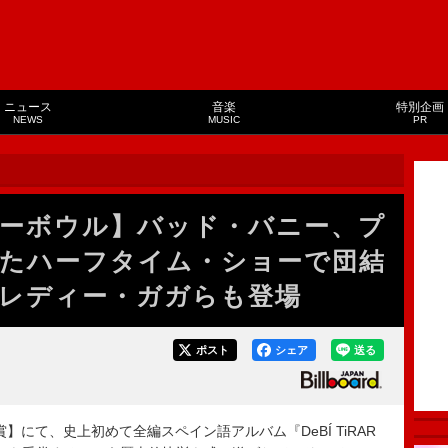
ニュース
音楽
特別企画
NEWS
MUSIC
PR
ーパーボウル】バッド・バニー、プ
たハーフタイム・ショーで団結
レディー・ガガらも登場
ポスト
シェア
送る
】にて、史上初めて全編スペイン語アルバム『DeBÍ TiRAR