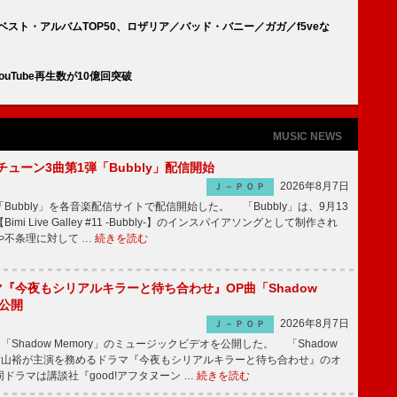
ベスト・アルバムTOP50、ロザリア／バッド・バニー／ガガ／f5veな
ouTube再生数が10億回突破
MUSIC NEWS
ーチューン3曲第1弾「Bubbly」配信開始
2026年8月7日
Ｊ－ＰＯＰ
Bubbly」を各音楽配信サイトで配信開始した。 「Bubbly」は、9月13
mi Live Galley #11 -Bubbly-】のインスパイアソングとして制作され
や不条理に対して …
続きを読む
ラマ『今夜もシリアルキラーと待ち合わせ』OP曲「Shadow
V公開
2026年8月7日
Ｊ－ＰＯＰ
「Shadow Memory」のミュージックビデオを公開した。 「Shadow
、横山裕が主演を務めるドラマ『今夜もシリアルキラーと待ち合わせ』のオ
ドラマは講談社『good!アフタヌーン …
続きを読む