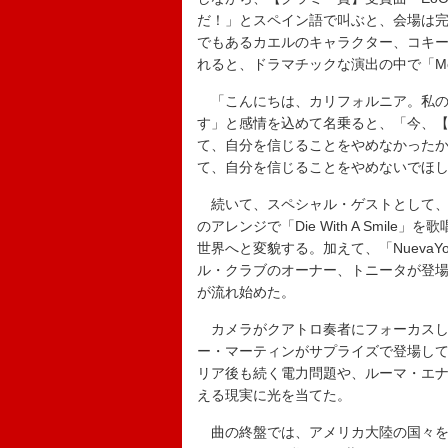
だ！」とスペイン語で叫ぶと、会場は
でもあるカエルのキャラクター、コキ
れると、ドラマチックな演出の中で「Mo
「こんにちは、カリフォルニア。私の
す」と感情を込めて名乗ると、「今、【
て、自分を信じることをやめなかった
て、自分を信じることをやめないでほ
続いて、スペシャル・ゲストとして、
のアレンジで「Die With A Smi
世界へと変貌する。加えて、「Nueva
ル・クラブのオーナー、トニータが登
が流れ始めた。
カメラがクアトロ奏者にフォーカスし、「Lo
ー・マーティンがサプライズで登場して歌
リア後も続く電力問題や、ルーマ・エ
える現実に光を当てた。
曲の終盤では、アメリカ大陸の国々を一つ