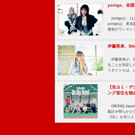
yonige、全国
yonigeが、11
yonigeは、東名
後初のワンマン
伊藤美来、5t
伊藤美来が、5t
ることが決定した
うタイトルは、レ
【先ヨミ・デジタル
ング首位を独
GfK/NIQ J
集計が明らかとなり、T
（DL）を売り上