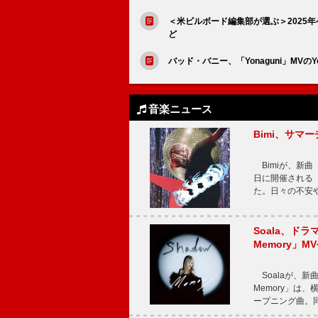
＜米ビルボード編集部が選ぶ＞2025年
ど
バッド・バニー、「Yonaguni」MVのY
音楽ニュース
Bimi、サマ
Bimiが、新曲「
日に開催される【Bi
た。日々の不安
Soala、ド
Memory」M
Soalaが、新曲
Memory」は
ープニング曲。同