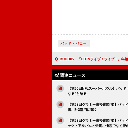
バッド・バニー
BUDDiiS、『CDTVライブ！ライブ！』年越し特番での「Dear」ライブ映像
関連ニュース
【第60回NFLスーパーボウル】バッ
なる”と語る
【第68回グラミー賞授賞式(R)】バッド・
賞、計3部門に輝く
【第68回グラミー賞授賞式(R)】バッド・
ック・アルバム＞受賞、憎悪でなく愛