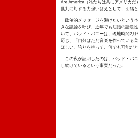
Are America（私たちは共にアメ
批判に対する力強い答えとして、団結
政治的メッセージを避けたいという本
きな議論を呼び、近年でも屈指の話題
いて、バッド・バニーは、現地時間2月
応じ、「自分はただ音楽を作っている
ほしい。誇りを持って、何でも可能だ
この夜が証明したのは、バッド・バニー
し続けているという事実だった。