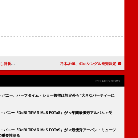
を期間限定公開
乃木坂46、41stシングル発売決定
RELATED NEWS
ド・バニー、ハーフタイム・ショー抜擢は想定外も“大きなパーティーに
バニー『DeBI TiRAR MaS FOToS』が＜年間最優秀アルバム＞受
バニー『DeBI TiRAR MaS FOToS』が＜最優秀アーバン・ミュージ
の重要性語る