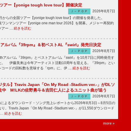
ツアー【yonige tough love tour】開催決定
2026年8月7日
Ｊ－ＰＯＰ
月からの全国ツアー【yonige tough love tour】の開催を発表した。
阪ワンマンツアー【yonige one man tour 2026】を開幕。メジャー再契約
ツアー …
続きを読む
hアルバム『39rpm』＆初ベストAL『swirl』発売日決定
2026年8月7日
Ｊ－ＰＯＰ
hアルバム『39rpm』とベストアルバム『swirl』を10月7日に同時発売す
。 伊藤美来は今年アーティスト活動10周年を迎える。『39rpm』とい
コードの回転数を意味する「rpm」に、伊 …
続きを読む
】Travis Japan「On My Road -Stadium ver.-」がDLソ
走中 M!LKの佐野勇斗＆吉田仁人によるユニット曲が追う
2026年8月7日
Ｊ－ＰＯＰ
apanによるダウンロード・ソング売上レポートから2026年8月3日～8月5日の
ravis Japan「On My Road -Stadium ver.-」が11,550ダウンロード
 …
続きを読む
more »