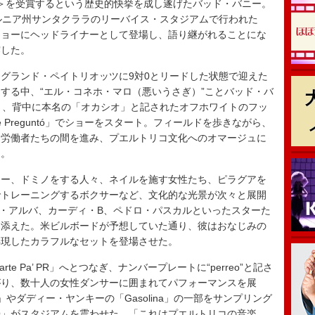
バム＞を受賞するという歴史的快挙を成し遂げたバッド・バニー。
ルニア州サンタクララのリーバイス・スタジアムで行われた
ショーにヘッドライナーとして登場し、語り継がれることにな
露した。
グランド・ペイトリオッツに9対0とリードした状態で迎えた
する中、“エル・コネホ・マロ（悪いうさぎ）”ことバッド・バ
」、背中に本名の「オカシオ」と記されたオフホワイトのフッ
e Preguntó」でショーをスタート。フィールドを歩きながら、
た労働者たちの間を進み、プエルトリコ文化へのオマージュに
た。
ー、ドミノをする人々、ネイルを施す女性たち、ピラグアを
でトレーニングするボクサーなど、文化的な光景が次々と展開
・アルバ、カーディ・B、ペドロ・パスカルといったスターた
を添えた。米ビルボードが予想していた通り、彼はおなじみの
再現したカラフルなセットを登場させた。
levarte Pa’ PR」へとつなぎ、ナンバープレートに“perreo”と記さ
がり、数十人の女性ダンサーに囲まれてパフォーマンスを展
le」やダディー・ヤンキーの「Gasolina」の一部をサンプリング
O」がスタジアムを震わせた。「これはプエルトリコの音楽