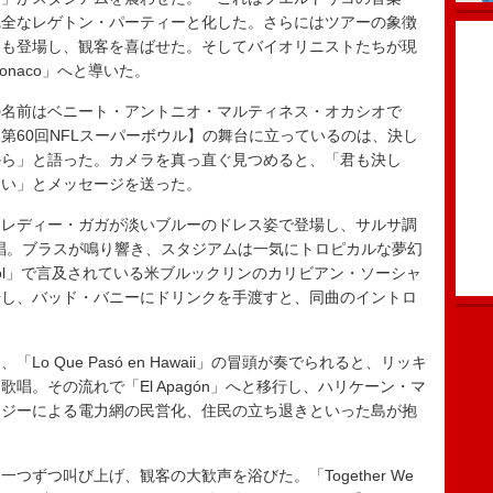
完全なレゲトン・パーティーと化した。さらにはツアーの象徴
ーも登場し、観客を喜ばせた。そしてバイオリニストたちが現
naco」へと導いた。
名前はベニート・アントニオ・マルティネス・オカシオで
第60回NFLスーパーボウル】の舞台に立っているのは、決し
から」と語った。カメラを真っ直ぐ見つめると、「君も決し
しい」とメッセージを送った。
レディー・ガガが淡いブルーのドレス姿で登場し、サルサ調
le」を歌唱。ブラスが鳴り響き、スタジアムは一気にトロピカルな夢幻
Yol」で言及されている米ブルックリンのカリビアン・ソーシャ
場し、バッド・バニーにドリンクを手渡すと、同曲のイントロ
 Que Pasó en Hawaii」の冒頭が奏でられると、リッキ
唱。その流れで「El Apagón」へと移行し、ハリケーン・マ
ナジーによる電力網の民営化、住民の立ち退きといった島が抱
ずつ叫び上げ、観客の大歓声を浴びた。「Together We