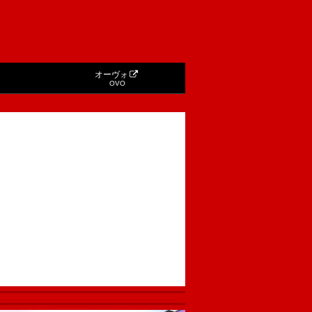
オーヴォ
OVO