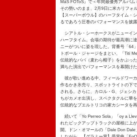
MáS FOToS』で＜年間最優秀アル
その勢いのまま、2月9日に米カリフォ
【スーパーボウル】のハーフタイム・
るであろう圧巻のパフォーマンスを披
シアトル・シーホークスがニューイン
ハーフタイム。会場の期待が最高潮に達
ニーがついに姿を現した。背番号「64
トボール・ジャージをまとい、「Tití M
伝統的なパバ（麦わら帽子）をかぶっ
満ちた演出でパフォーマンスを幕開け
彼が歌い進める中、フィールドワーカ
作るかき氷売り、スポットライトの下
される。さらに、カロル・G、ジェシカ
ちがカメオ出演し、スペクタクルに華
伝統的なプエルトリコの家カシータを
続いて「Yo Perreo Sola」「oy a L
れたピックアップトラックの屋根に上
開。ドン・オマールの「Dale Don Da
しながら、【グラミー賞】受賞曲「Eo