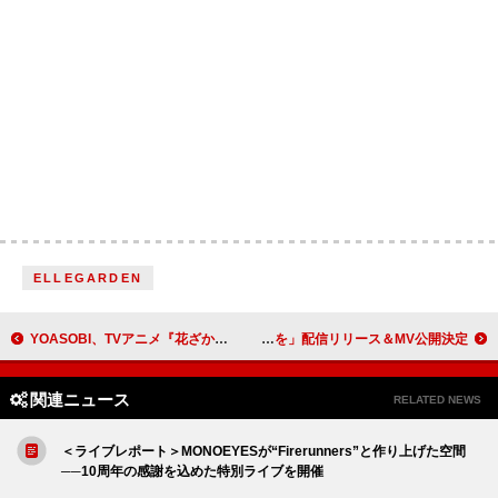
ELLEGARDEN
YOASOBI、TVアニメ『花ざかりの君たちへ』OP&EDテーマ『アドレナ / BABY』完全生産限定盤CDの商品写真公開
Uru、木村拓哉主演映画 『教場 Requiem』主題歌「今日という日を」配信リリース＆MV公開決定
関連ニュース
RELATED NEWS
＜ライブレポート＞MONOEYESが“Firerunners”と作り上げた空間
──10周年の感謝を込めた特別ライブを開催