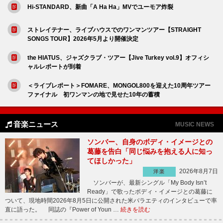
Hi-STANDARD、新曲「A Ha Ha」MVでユーモア炸裂
ストレイテナー、ライブハウスでのワンマンツアー【STRAIGHT
SONGS TOUR】2026年5月より開催決定
the HIATUS、ジャズクラブ・ツアー【Jive Turkey vol.9】オフィシ
ャルレポートが到着
＜ライブレポート＞FOMARE、MONGOL800を迎えた10周年ツアー
ファイナル 初ワンマンの地で見せた10年の蓄積
音楽ニュース
MUSIC NEWS
ソンバー、自身のボディ・イメージとの
葛藤を告白「同じ悩みを抱える人に知っ
てほしかった」
2026年8月7日
洋楽
ソンバーが、最新シングル「My Body Isn’t
Ready」で歌ったボディ・イメージとの葛藤に
ついて、現地時間2026年8月5日に公開された米バラエティのインタビューで率
直に語った。 同誌の『Power of Youn …
続きを読む