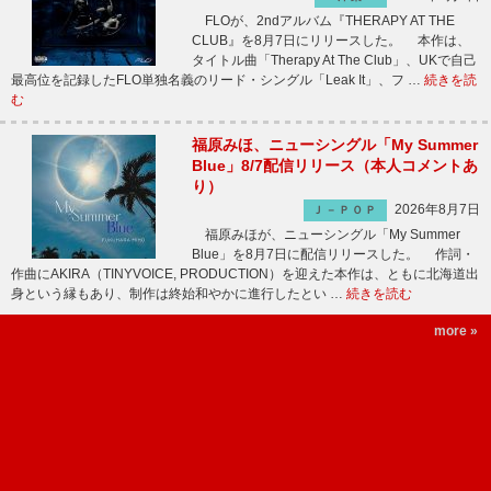
FLOが、2ndアルバム『THERAPY AT THE
CLUB』を8月7日にリリースした。 本作は、
タイトル曲「Therapy At The Club」、UKで自己
最高位を記録したFLO単独名義のリード・シングル「Leak It」、フ …
続きを読
む
福原みほ、ニューシングル「My Summer
Blue」8/7配信リリース（本人コメントあ
り）
2026年8月7日
Ｊ－ＰＯＰ
福原みほが、ニューシングル「My Summer
Blue」を8月7日に配信リリースした。 作詞・
作曲にAKIRA（TINYVOICE, PRODUCTION）を迎えた本作は、ともに北海道出
身という縁もあり、制作は終始和やかに進行したとい …
続きを読む
more »