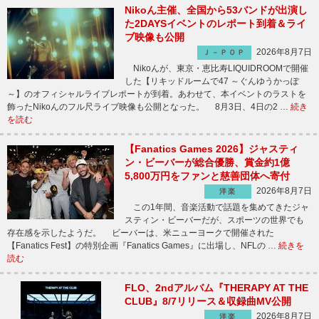
Nikoん主催、全国から53バンドが出演し
た2DAYSイベントのレポート到着＆ライ
ブ映像も公開
2026年8月7日
Ｊ－ＰＯＰ
Nikoんが、東京・恵比寿LIQUIDROOMで開催
した【リキッドルームで47 ～ぐんゆうかっぽ
～】のオフィシャルライブレポートが到着。あわせて、本イベントのラストを
飾ったNikoんのフル尺ライブ映像も公開となった。 8月3日、4日の2 …
続き
を読む
【Fanatics Games 2026】ジャスティ
ン・ビーバーが総合優勝、賞金約1億
5,800万円をファンと慈善団体へ寄付
2026年8月7日
洋楽
この1年間、音楽活動で話題を集めてきたジャ
スティン・ビーバーだが、スポーツの世界でも
存在感を示したようだ。 ビーバーは、米ニューヨークで開催された
【Fanatics Fest】の特別企画『Fanatics Games』に出場し、NFLの …
続きを
読む
FLO、2ndアルバム『THERAPY AT THE
CLUB』8/7リリース＆収録曲MV公開
2026年8月7日
洋楽