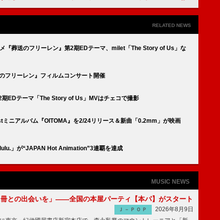
RELATED NEWS
TVアニメ『葬送のフリーレン』第2期EDテーマ、milet「The Story of Us」な
に『葬送のフリーレン』フィルムコンサート開催
EDテーマ「The Story of Us」MVはチェコで撮影
ミニアルバム『OITOMA』を2/24リリース＆新曲「0.2mm」が映画
lu.」が“JAPAN Hot Animation”3連覇を達成
MUSIC NEWS
1冊との出会いを」――全国の本屋パーティ【本パ】がスタート
2026年8月9日
Ｊ－ＰＯＰ