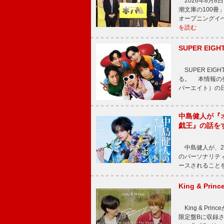
2026年8月
潮文庫の100
オープニングイ
を読む
SUPER E
SUPER EI
る。 本情報の発
パーエイト）の日”
中島健人が『
戯王』の話を
中島健人が、2
のパーソナリティを
ースされることを
King & P
King & Pri
限定盤Bに収録