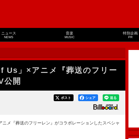
ニュース
音楽
特別企画
NEWS
MUSIC
PR
ry of Us」×アニメ『葬送のフリー
V公開
ポスト
シェア
送る
Us」とTVアニメ『葬送のフリーレン』がコラボレーションしたスペシャ