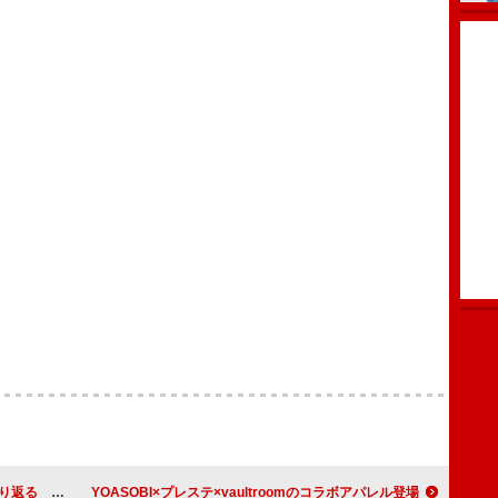
Nチャートから辿る軌跡
YOASOBI×プレステ×vaultroomのコラボアパレル登場