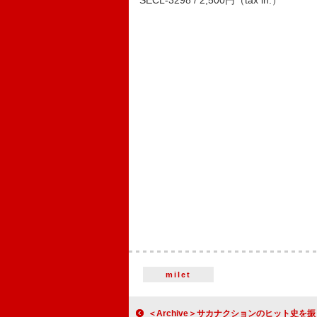
SECL-3298 / 2,500円（tax in.）
milet
＜Archive＞サカナクションのヒット史を振り返る 「新宝島」「ミュージック」ほかBillboard JAPA