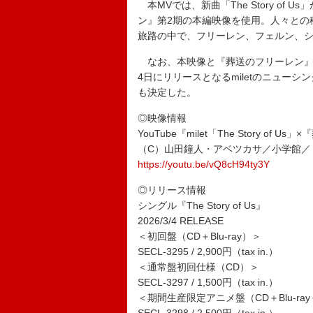
本MVでは、新曲「The Story o
ン』第2期の本編映像を使用。人々との
旅路の中で、フリーレン、フェルン、
なお、本映像と『葬送のフリーレン』第
4日にリリースとなるmiletのニューシング
も決定した。
◎映像情報
YouTube『milet「The Story of U
（C）山田鐘人・アベツカサ／小学館／
https://youtu.be/vQ8cH94ty3Y
◎リリース情報
シングル『The Story of Us』
2026/3/4 RELEASE
＜初回盤（CD＋Blu-ray）＞
SECL-3295 / 2,900円（tax in.）
＜通常盤初回仕様（CD）＞
SECL-3297 / 1,500円（tax in.）
＜期間生産限定アニメ盤（CD＋Blu-ra