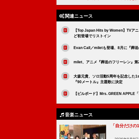
関連ニュース
【Top Japan Hits by Women】
ど初登場でリストイン
Evan Call／miletも登場、8月
milet、アニメ『葬送のフリーレン』第2期
大森元貴、ソロ活動5周年を記念した1st
『90メートル』主題歌に決定
【ビルボード】Mrs. GREEN APPLE「lu
音楽ニュース
「自分だけの