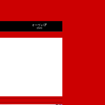
オーヴォ
OVO