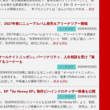
8日に東京・紀伊國屋書店新宿本店で、森永乳業のマウントレーニアと「新
冊」を企画する新潮文庫がコラボしたプロジェクト【本パ】オールナイト・
ベントが開催された。 本プロジェクトは「ほんとのひとやすみ …
続き
IGHT、2027年春にニューアルバム発売＆アリーナツアー開催
2026年8月8日
Ｊ－ＰＯＰ
GHTが、2027年春にニューアルバムをリリースし、アリーナツアーを開催す
表が行われた日は、“令和8年8月8日”という「888」が並ぶ“超八（スー
。SUPER EIGHTは、前日に行われ …
続きを読む
オールナイトニッポン』パーソナリティ、人生相談を受け『遊
するコーナーも
2026年8月8日
Ｊ－ＰＯＰ
026年8月14日深夜に放送となるニッポン放送『オールナイトニッポン』
担当する。 8月19日にニューシングル『鬼事 / Fiction Love』がリリ
記念して、中島健人が通称“1部”のパ …
続きを読む
rince、EP『So Honey EP』制作ビハインドのティザー映像を公開
2026年8月8日
Ｊ－ＰＯＰ
nceが、2026年9月2日にリリースとなる1st EP『So Honey EP』より、初回
されるEP制作ビハインド映像のティザー映像を公開した。 本作は、タイ