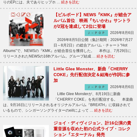
りのEPには、夫でありヒップホ …
続きを読む
【ビルボード】NEWS『KMK』が総合ア
ルバム首位 映画『ちいかわ』サントラ
が2冠を達成して2位に登場
2026年8月6日
Ｊ－ＰＯＰ
2026年8月5日公開（集計期間：2026年7月27
日～8月2日）の総合アルバム・チャート“Hot
Albums”で、NEWSの『KMK』が総合首位を獲得した。 本作は、7月29日に
リリースされたNEWSの16thアルバム。グループ結成 …
続きを読む
Little Glee Monster、新曲「CHERRY
COKE」先行配信決定＆結海が作詞に参
加
2026年8月6日
Ｊ－ＰＯＰ
Little Glee Monsterが、8月19日に新曲
「CHERRY COKE」を先行配信する。 本楽曲
は、9月16日にリリースされるオリジナルアルバム『BREATH』に収録されて
いるもので、シンガーソングライターのeillによって …
続きを読む
ジョイ・ディヴィジョン、計16公演の貴
重音源を収めた初の公式ライブ・コレク
ション『エターナル』発売