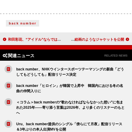
back number
和田彩花、“アイドル”ならではの課題を掘り下げるエッセイ集『アイドルになってよかったと言いたい』発売
STARGLOW、ニューシングルのタイトル＆絵画のようなジャケットを公開
関連ニュース
RELATED NEWS
back number、NHKウインタースポーツテーマソングの新曲「どう
してもどうしても」配信リリース決定
back number「ヒロイン」が韓国で上昇中 韓国内における冬の名
曲の仲間入りに
＜コラム＞back numberの“歌わなければならなかった想い”に包ま
れた2025年――寄り添う言葉は2026年、より多くのリスナーのもと
へ
Uru、back number提供のシングル「傍らにて月夜」配信リリース
＆3年ぶりの本人出演MVを公開