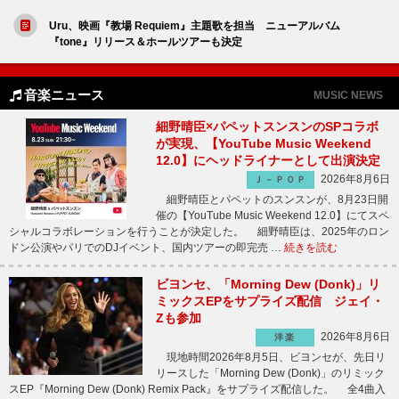
Uru、映画『教場 Requiem』主題歌を担当 ニューアルバム
『tone』リリース＆ホールツアーも決定
音楽ニュース
MUSIC NEWS
細野晴臣×パペットスンスンのSPコラボ
が実現、【YouTube Music Weekend
12.0】にヘッドライナーとして出演決定
2026年8月6日
Ｊ－ＰＯＰ
細野晴臣とパペットのスンスンが、8月23日開
催の【YouTube Music Weekend 12.0】にてスペ
シャルコラボレーションを行うことが決定した。 細野晴臣は、2025年のロン
ドン公演やパリでのDJイベント、国内ツアーの即完売 …
続きを読む
ビヨンセ、「Morning Dew (Donk)」リ
ミックスEPをサプライズ配信 ジェイ・
Zも参加
2026年8月6日
洋楽
現地時間2026年8月5日、ビヨンセが、先日リ
リースした「Morning Dew (Donk)」のリミック
スEP『Morning Dew (Donk) Remix Pack』をサプライズ配信した。 全4曲入