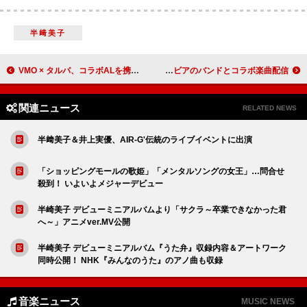
半﨑美子
VMO × タルパ、コラボALを携えた日本7都市ツアー開催 会場限定スペシャルCD発売決定
元ちとせ、デビュー25周年に東阪ビルボードライブツアー開催＆ラトビアのバンドとコラボ楽曲配信
関連ニュース
RELATED NEWS
半﨑美子＆井上実優、AIR-G'伝統のライブイベントに出演
「ショッピングモールの歌姫」「メンタルソングの女王」…問合せ
殺到！ いよいよメジャーデビュー
半崎美子 デビューミニアルバムより「サクラ～卒業できなかった君
へ～」アニメver.MV公開
半崎美子 デビューミニアルバム『うた弁』収録内容＆アートワーク
同時公開！ NHK『みんなのうた』のアノ曲も収録
音楽ニュース
MUSIC NEWS