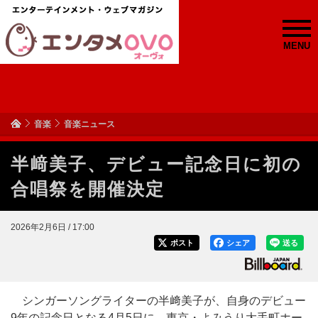
MENU
音楽
音楽ニュース
半﨑美子、デビュー記念日に初の
合唱祭を開催決定
2026年2月6日 / 17:00
ポスト
シェア
送る
シンガーソングライターの半﨑美子が、自身のデビュー
9年の記念日となる4月5日に、東京・よみうり大手町ホー