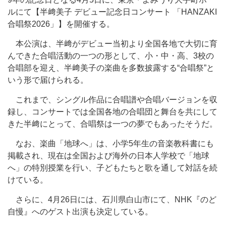
ルにて【半﨑美子 デビュー記念日コンサート 「HANZAKI
合唱祭2026」】を開催する。
本公演は、半﨑がデビュー当初より全国各地で大切に育
んできた合唱活動の一つの形として、小・中・高、3校の
合唱部を迎え、半﨑美子の楽曲を多数披露する“合唱祭”と
いう形で届けられる。
これまで、シングル作品に合唱譜や合唱バージョンを収
録し、コンサートでは全国各地の合唱団と舞台を共にして
きた半﨑にとって、合唱祭は一つの夢でもあったそうだ。
なお、楽曲「地球へ」は、小学5年生の音楽教科書にも
掲載され、現在は全国および海外の日本人学校で「地球
へ」の特別授業を行い、子どもたちと歌を通して対話を続
けている。
さらに、4月26日には、石川県白山市にて、NHK『のど
自慢』へのゲスト出演も決定している。