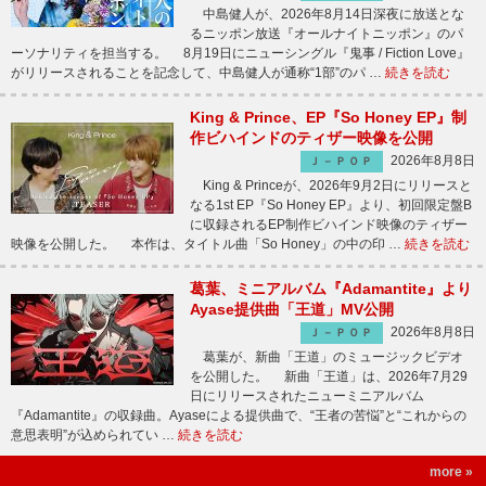
中島健人が、2026年8月14日深夜に放送とな
るニッポン放送『オールナイトニッポン』のパ
ーソナリティを担当する。 8月19日にニューシングル『鬼事 / Fiction Love』
がリリースされることを記念して、中島健人が通称“1部”のパ …
続きを読む
King & Prince、EP『So Honey EP』制
作ビハインドのティザー映像を公開
2026年8月8日
Ｊ－ＰＯＰ
King & Princeが、2026年9月2日にリリースと
なる1st EP『So Honey EP』より、初回限定盤B
に収録されるEP制作ビハインド映像のティザー
映像を公開した。 本作は、タイトル曲「So Honey」の中の印 …
続きを読む
葛葉、ミニアルバム『Adamantite』より
Ayase提供曲「王道」MV公開
2026年8月8日
Ｊ－ＰＯＰ
葛葉が、新曲「王道」のミュージックビデオ
を公開した。 新曲「王道」は、2026年7月29
日にリリースされたニューミニアルバム
『Adamantite』の収録曲。Ayaseによる提供曲で、“王者の苦悩”と“これからの
意思表明”が込められてい …
続きを読む
more »