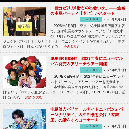
「自分だけの1冊との出会いを」――全国
の本屋パーティ【本パ】がスタート
2026年8月9日
Ｊ－ＰＯＰ
2026年8月8日に東京・紀伊國屋書店新宿本店
で、森永乳業のマウントレーニアと「新潮文庫
の100冊」を企画する新潮文庫がコラボしたプロ
ジェクト【本パ】オールナイト・オープニングイベントが開催された。 本プ
ロジェクトは「ほんとのひとやすみ …
続きを読む
SUPER EIGHT、2027年春にニューアル
バム発売＆アリーナツアー開催
2026年8月8日
Ｊ－ＰＯＰ
SUPER EIGHTが、2027年春にニューアルバ
ムをリリースし、アリーナツアーを開催する。
本情報の発表が行われた日は、“令和8年8月8
日”という「888」が並ぶ“超八（スーパーエイト）の日”。SUPER EIGHTは、前
日に行われ …
続きを読む
中島健人が『オールナイトニッポン』パ
ーソナリティ、人生相談を受け『遊戯
王』の話をするコーナーも
2026年8月8日
Ｊ－ＰＯＰ