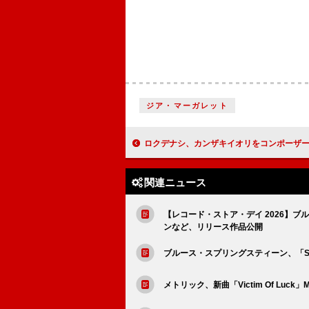
ジア・マーガレット
ロクデナシ、カンザキイオリをコンポーザーに迎えた最新曲「生活の」配信リリー
関連ニュース
【レコード・ストア・デイ 2026】ブ
ンなど、リリース作品公開
ブルース・スプリングスティーン、「Street
メトリック、新曲「Victim Of Lu