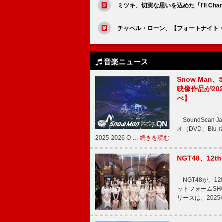
ミツキ、切実な思いを込めた「I'll Cha
チャペル・ローン、【フォートナイト
音楽ニュース
Snow Man、
映像作品が202
べ】
SoundScan
オ（DVD、Blu-
2025-2026 O …
続きを読む
NGT48、1
NGT48が、1
ットフォームSH
リースは、202