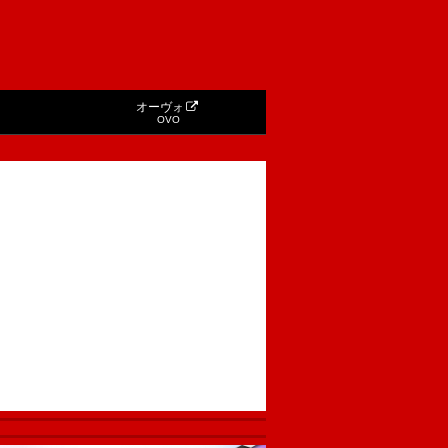
オーヴォ
OVO