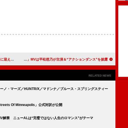
ス＆MV公開
AKASAKI、新曲「アクション」MVは平松想乃が主演＆“アクションダンス”を披露
RELATED NEWS
ルーノ・マーズ／HUNTR/X／マドンナ／ブルース・スプリングスティー
s Of Minneapolis」公式対訳が公開
ck」MV解禁 ニューALは“完璧ではない人生のロマンス”がテーマ