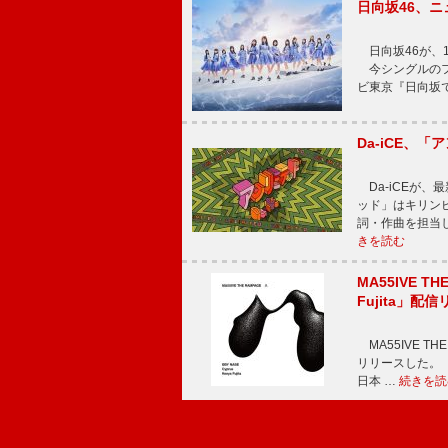
日向坂46、
日向坂46が、1
今シングルのフ
ビ東京『日向坂
Da-iCE、
Da-iCEが
ッド」はキリン
詞・作曲を担当
きを読む
MA55IVE TH
Fujita」配
MA55IVE THE 
リリースした。 本
日本 …
続きを読