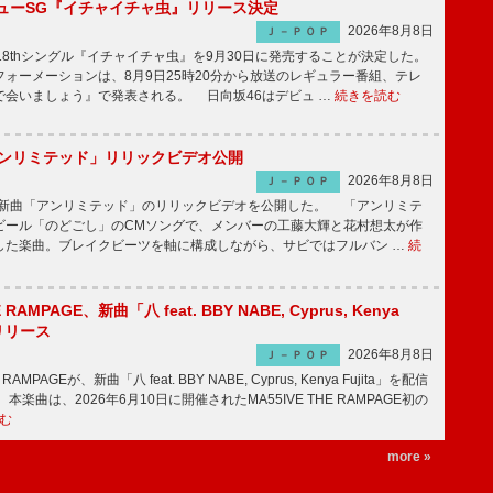
ニューSG『イチャイチャ虫』リリース決定
2026年8月8日
Ｊ－ＰＯＰ
8thシングル『イチャイチャ虫』を9月30日に発売することが決定した。
ォーメーションは、8月9日25時20分から放送のレギュラー番組、テレ
で会いましょう』で発表される。 日向坂46はデビュ …
続きを読む
「アンリミテッド」リリックビデオ公開
2026年8月8日
Ｊ－ＰＯＰ
、最新曲「アンリミテッド」のリリックビデオを公開した。 「アンリミテ
ビール「のどごし」のCMソングで、メンバーの工藤大輝と花村想太が作
した楽曲。ブレイクビーツを軸に構成しながら、サビではフルバン …
続
E RAMPAGE、新曲「八 feat. BBY NABE, Cyprus, Kenya
信リリース
2026年8月8日
Ｊ－ＰＯＰ
RAMPAGEが、新曲「八 feat. BBY NABE, Cyprus, Kenya Fujita」を配信
楽曲は、2026年6月10日に開催されたMA55IVE THE RAMPAGE初の
む
more »