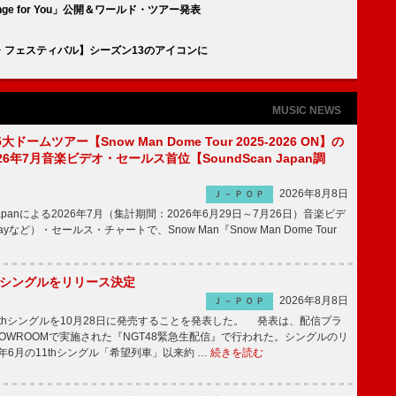
nge for You」公開＆ワールド・ツアー発表
・フェスティバル】シーズン13のアイコンに
MUSIC NEWS
5大ドームツアー【Snow Man Dome Tour 2025-2026 ON】の
6年7月音楽ビデオ・セールス首位【SoundScan Japan調
2026年8月8日
Ｊ－ＰＯＰ
 Japanによる2026年7月（集計期間：2026年6月29日～7月26日）音楽ビデ
rayなど）・セールス・チャートで、Snow Man『Snow Man Dome Tour
2thシングルをリリース決定
2026年8月8日
Ｊ－ＰＯＰ
2thシングルを10月28日に発売することを発表した。 発表は、配信プラ
OWROOMで実施された『NGT48緊急生配信』で行われた。シングルのリ
5年6月の11thシングル「希望列車」以来約 …
続きを読む