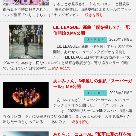
することが発表され、仲村のコメントと新規場
面写真も同時に解禁された。 映画の原作は、山崎夏軌によるガールズフィッ
シング漫画『つりこまち』（「ヤングガンガン …
続きを読む
LIL LEAGUE、新曲「僕を探してた」配
信開始＆MV公開
2026年8月8日
Ｊ－ＰＯＰ
LIL LEAGUEが新曲「僕を探してた」の配信を
開始、あわせてミュージックビデオを公開し
た。 LIL LEAGUEは平均年齢19歳のボーイズ
グループ。本作は、切ないメロディと繊細な歌詞が心に寄り添うバラード楽曲
で、流れていく日常の中で …
続きを読む
あいみょん、6年越しの念願「スーパーガ
ール」MV公開
2026年8月8日
Ｊ－ＰＯＰ
あいみょんが、「スーパーガール」のミュー
ジックビデオを公開した。 「スーパーガー
ル」は、2022年リリースの4thアルバム『瞳へ落
ちるよレコード』に収録されている楽曲で、あいみょんのボーカル表現を引き
出した一曲となっている。 あいみょ …
続きを読む
あたらよ、ニューAL『私雨に夏の灯を知