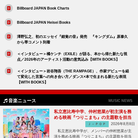
Billboard JAPAN Book Charts
Billboard JAPAN Heisei Books
澤野弘之、初のエッセイ『錯覚の音』発売 『キングダム』原泰久
から帯コメント到着
＜インタビュー＞橘ケンチ（EXILE）が語る、本から得た新たな視
点／2026年のアーティスト活動の意気込み【WITH BOOKS】
＜インタビュー＞岩谷翔吾（THE RAMPAGE）、作家デビューを経
て変化した言葉への向き合い方／ダンス×本で生まれる新たな表現
【WITH BOOKS】
音楽ニュース
MUSIC NEWS
私立恵比寿中学、仲村悠菜が初主演を務
める映画『つりこまち』の主題歌を担当
2026年8月8日
Ｊ－ＰＯＰ
私立恵比寿中学が、メンバーの仲村悠菜が主
演を務める映画『つりこまち』の主題歌を担当