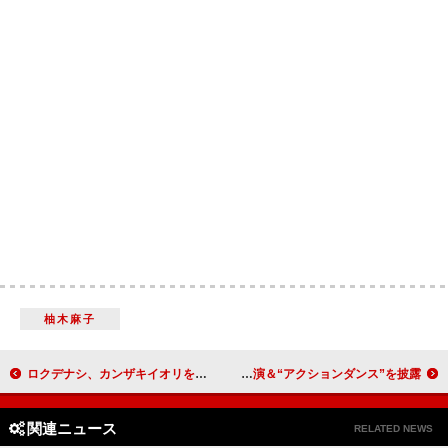
柚木麻子
ロクデナシ、カンザキイオリをコンポーザーに迎えた最新曲「生活の」配信リリース＆MV公開
AKASAKI、新曲「アクション」MVは平松想乃が主演＆“アクションダンス”を披露
関連ニュース
RELATED NEWS