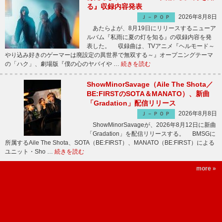
る』収録内容発表
2026年8月8日
Ｊ－ＰＯＰ
あたらよが、8月19日にリリースするニューア
ルバム『私雨に夏の灯を知る』の収録内容を発
表した。 収録曲は、TVアニメ『ヘルモード～
やり込み好きのゲーマーは廃設定の異世界で無双する～』オープニングテーマ
の「ハク」、劇場版『僕の心のヤバイや …
続きを読む
ShowMinorSavage（Aile The Shota／
BE:FIRSTのSOTA＆MANATO）、新曲
「Gradation」配信リリース
2026年8月8日
Ｊ－ＰＯＰ
ShowMinorSavageが、2026年8月12日に新曲
「Gradation」を配信リリースする。 BMSGに
所属するAile The Shota、SOTA（BE:FIRST）、MANATO（BE:FIRST）による
ユニット・Sho …
続きを読む
more »