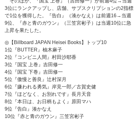
そのほか、『国宝 上巻』（吉田修一）が前週4位→当週
3位にランクアップし、店舗、サブスクリプションの2指標
で1位を獲得した。『告白』（湊かなえ）は前週16→当週
9位、『赤と青のガウン』（三笠宮彬子）は当週10位に急
上昇を果たした。
◎【Billboard JAPAN Heisei Books】トップ10
1位『BUTTER』柚木麻子
2位『コンビニ人間』村田沙耶香
3位『国宝 上巻』吉田修一
4位『国宝 下巻』吉田修一
5位『傲慢と善良』辻村深月
6位『嫌われる勇気』岸見一郎／古賀史健
7位『ほどなく、お別れです』長月天音
8位『本日は、お日柄もよく』原田マハ
9位『告白』湊かなえ
10位『赤と青のガウン』三笠宮彬子