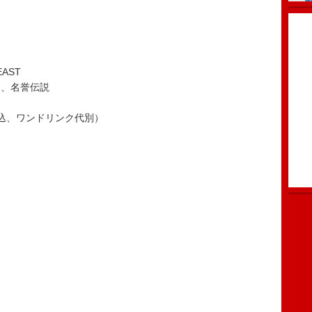
EAST
ク。、名誉伝説
税込、ワンドリンク代別）