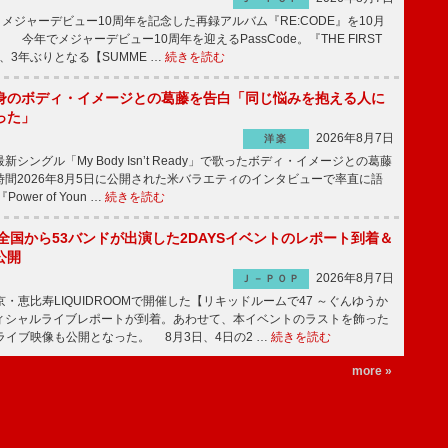
が、メジャーデビュー10周年を記念した再録アルバム『RE:CODE』を10月
 今年でメジャーデビュー10周年を迎えるPassCode。『THE FIRST
演、3年ぶりとなる【SUMME …
続きを読む
身のボディ・イメージとの葛藤を告白「同じ悩みを抱える人に
った」
2026年8月7日
洋楽
ングル「My Body Isn’t Ready」で歌ったボディ・イメージとの葛藤
間2026年8月5日に公開された米バラエティのインタビューで率直に語
wer of Youn …
続きを読む
、全国から53バンドが出演した2DAYSイベントのレポート到着＆
公開
2026年8月7日
Ｊ－ＰＯＰ
京・恵比寿LIQUIDROOMで開催した【リキッドルームで47 ～ぐんゆうか
ィシャルライブレポートが到着。あわせて、本イベントのラストを飾った
尺ライブ映像も公開となった。 8月3日、4日の2 …
続きを読む
more »