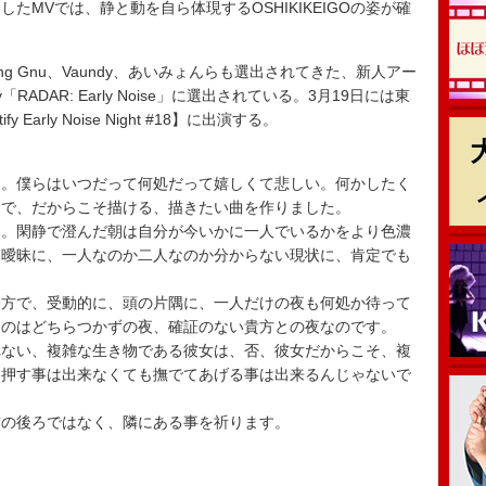
たMVでは、静と動を自ら体現するOSHIKIKEIGOの姿が確
ing Gnu、Vaundy、あいみょんらも選出されてきた、新人アー
RADAR: Early Noise」に選出されている。3月19日には東
y Early Noise Night #18】に出演する。
ん。僕らはいつだって何処だって嬉しくて悲しい。何かしたく
物で、だからこそ描ける、描きたい曲を作りました。
る。閑静で澄んだ朝は自分が今いかに一人でいるかをより色濃
は曖昧に、一人なのか二人なのか分からない現状に、肯定でも
一方で、受動的に、頭の片隅に、一人だけの夜も何処か待って
たのはどちらつかずの夜、確証のない貴方との夜なのです。
れない、複雑な生き物である彼女は、否、彼女だからこそ、複
、押す事は出来なくても撫でてあげる事は出来るんじゃないで
方の後ろではなく、隣にある事を祈ります。