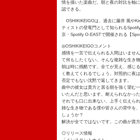
情を描いた楽曲だ。朝と夜の対比を軸にし
認できる。
OSHIKIKEIGOは、過去に藤井 風やK
ティストの登竜門として知られるSpotify「
京・Spotify O-EASTで開催される【Spotif
◎OSHIKIKEIGOコメント
感情を一言で伝えられる人間はいませ
て何もしたくない。そんな複雑な生き
朝は時に残酷です。全てが見え、感じ
く教えてくれるでしょう。対照的に夜
否定でもない沈黙で返してきます。
曲中の彼女は貴方と居る朝を強く望む
いたんだと思います。耐えられなかっ
それでも口に出来ない、上手く伝えら
雑な生き物である僕や皆さんの背中を
しょうか？
解決が全てではないです。この曲が貴
◎リリース情報