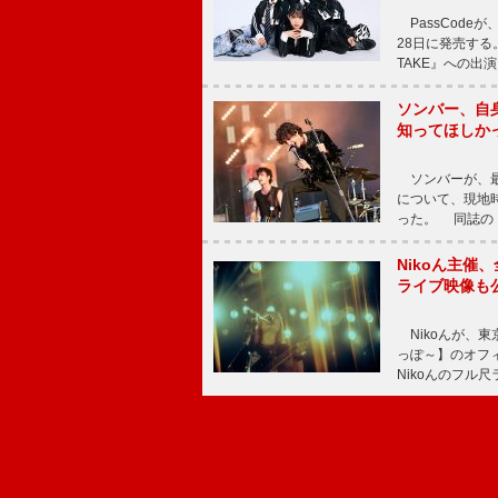
PassCode
28日に発売する。
TAKE』への出
ソンバー、自
知ってほしか
ソンバーが、最新シ
について、現地時
った。 同誌の『Po
Nikoん主催
ライブ映像も
Nikoんが、東
っぽ～】のオフ
Nikoんのフル