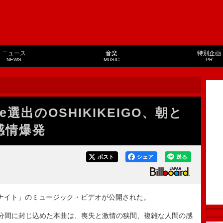
ニュース
音楽
特別企画
NEWS
MUSIC
PR
Noise選出のOSHIKIKEIGO、朝と
感情爆発
ポスト
シェア
送る
ントナイト」のミュージック・ビデオが公開された。
分間に封じ込めた本曲は、喪失と激情の狭間、複雑な人間の感