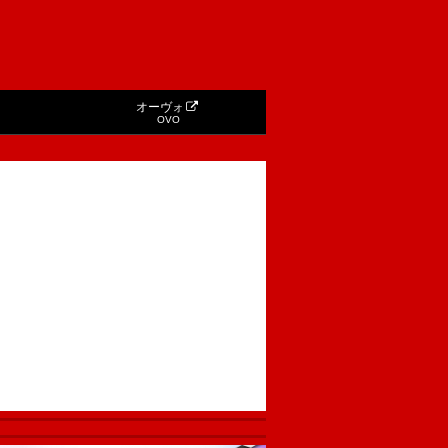
オーヴォ
OVO