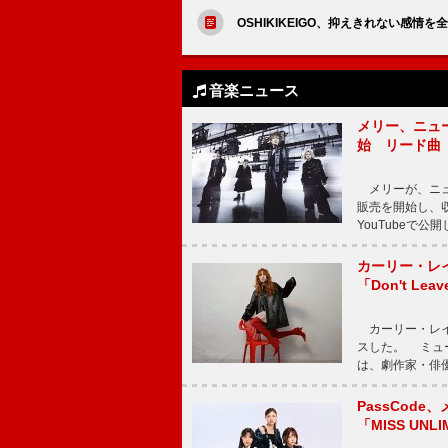
OSHIKIKEIGO、抑えきれない感
音楽ニュース
メリー、ニューア
始 リード曲「C
メリーが、ニューア
販売を開始し、収録
YouTubeで
カーリー・レ
「Don't Leav
カーリー・レイ・ジェ
スした。 ミュ
は、劇作家・俳
PassCode
「MISS UNL