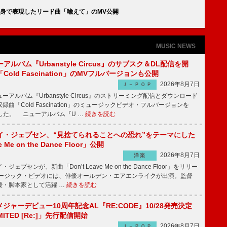
情を全身で表現したリード曲「喩えて」のMV公開
MUSIC NEWS
ルバム『Urbanstyle Circus』のサブスク＆DL配信を開
old Fascination」のMVフルバージョンも公開
2026年8月7日
Ｊ－ＰＯＰ
ルバム『Urbanstyle Circus』のストリーミング配信とダウンロード
曲「Cold Fascination」のミュージックビデオ・フルバージョンを
公開した。 ニューアルバム『U …
続きを読む
イ・ジェプセン、“見捨てられることへの恐れ”をテーマにした
e Me on the Dance Floor」公開
2026年8月7日
洋楽
プセンが、新曲「Don’t Leave Me on the Dance Floor」をリリー
ージック・ビデオには、俳優オールデン・エアエンライクが出演。監督
優・脚本家として活躍 …
続きを読む
、メジャーデビュー10周年記念AL『RE:CODE』10/28発売決定
IMITED [Re:]」先行配信開始
2026年8月7日
Ｊ－ＰＯＰ