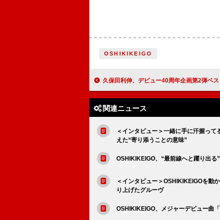
OSHIKIKEIGO
久保田利伸、デビュー40周年企画第2弾ベスト『THE BADDEST ～Son of R＆B
関連ニュース
＜インタビュー＞一緒に手に汗握ってる感
えた“寄り添うことの意味”
OSHIKIKEIGO、“最前線へと躍り出
＜インタビュー＞OSHIKIKEIGOを
り上げたグルーヴ
OSHIKIKEIGO、メジャーデビュー