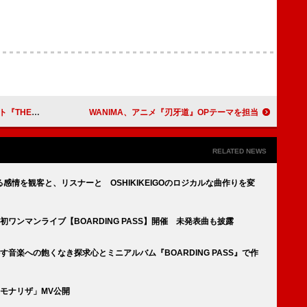
～』3/11リリース
WANIMA、アニメ『刃牙道』OPテーマを担当
RELATED NEWS
情を観客と、リスナーと OSHIKIKEIGOのロジカルな曲作りを変
る”初ワンマンライブ【BOARDING PASS】開催 未発表曲も披露
動かす音楽への飽くなき探求心とミニアルバム『BOARDING PASS』で作
曲「モナリザ」MV公開