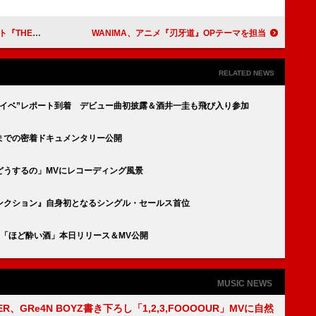
～』3/11リリース
WANIMA、アニメ『刃牙道』OPテーマを担当
RELATED NEWS
リイベ”レポート到着 デビュー曲初披露＆酒井一圭も飛び入り参加
までの密着ドキュメンタリー公開
どうするの」MVにレコーディング風景
ャンクション』自身初となるシングル・セールス首位
「ほど酔い酒」本日リリース＆MV公開
MUSIC NEWS
PPER、GRe4N BOYZ書き下ろし「1,2,3,FOOOOUR」MVに自然