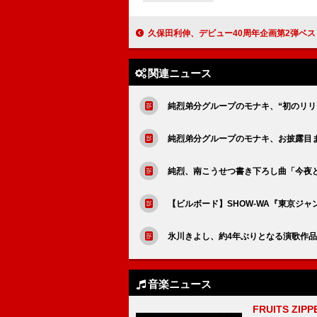
久保田利伸、デビュー40周年企画第2弾ベスト『THE BADDEST ～Son of R＆B
関連ニュース
純烈弟分グループのモナキ、“初のリ
純烈弟分グループのモナキ、お披露目
純烈、南こうせつ書き下ろし曲「今夜
【ビルボード】SHOW-WA『東京ジ
氷川きよし、約4年ぶりとなる演歌作品
音楽ニュース
FRUITS ZI