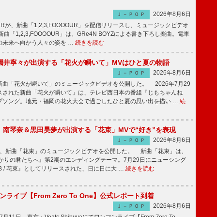
2026年8月6日
Ｊ－ＰＯＰ
PPERが、新曲「1,2,3,FOOOOUR」を配信リリースし、ミュージックビデオ
「1,2,3,FOOOOUR」は、GRe4N BOYZによる書き下ろし楽曲。電車
の未来へ向かう人々の姿を …
続きを読む
園井寧々が出演する「花火が瞬いて」MVはひと夏の物語
2026年8月6日
Ｊ－ＰＯＰ
曲「花火が瞬いて」のミュージックビデオを公開した。 2026年7月29
スされた新曲「花火が瞬いて」は、テレビ西日本の番組『じもちゃんね
プソング。地元・福岡の花火大会で過ごしたひと夏の思い出を描い …
続
ake、南琴奈＆黒田昊夢が出演する「花束」MVで“好き”を表現
2026年8月6日
Ｊ－ＰＯＰ
keが、新曲「花束」のミュージックビデオを公開した。 新曲「花束」は、
かりの君たちへ』第2期のエンディングテーマ。7月29日にニューシング
LB / 花束』としてリリースされた、日に日に大 …
続きを読む
マンライブ【From Zero To One】公式レポート到着
2026年8月6日
Ｊ－ＰＯＰ