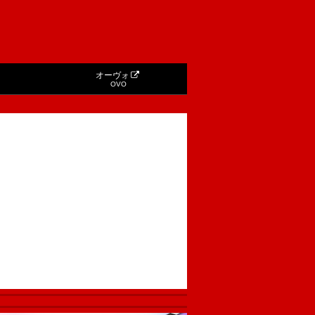
オーヴォ
OVO