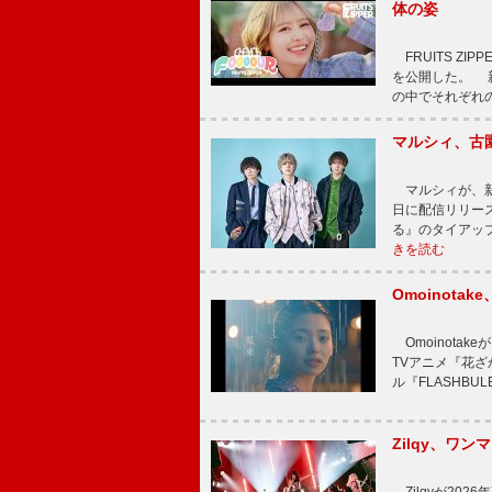
体の姿
FRUITS ZI
を公開した。 新曲
の中でそれぞれ
マルシィ、古
マルシィが、新
日に配信リリー
る』のタイアッ
きを読む
Omoinot
Omoinota
TVアニメ『花ざ
ル『FLASHBU
Zilqy、ワン