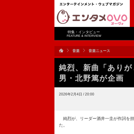
特集・インタビュー
FEATURE & INTERVIEW
音楽
音楽ニュース
純烈、新曲「ありが
男・北野篤が企画
2026年2月4日 / 20:00
純烈が、リーダー酒井一圭が作詞を担
た。