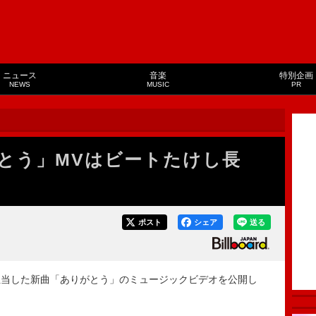
ニュース
音楽
特別企画
NEWS
MUSIC
PR
とう」MVはビートたけし長
ポスト
シェア
送る
当した新曲「ありがとう」のミュージックビデオを公開し