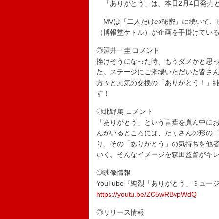
「ありがとう」は、本日2月4日発売
MVは「二人だけの秘密」に続いて、
（博報堂ケトル）が企画を手掛けてい
◎酒井一圭 コメント
挫けそうになった時、もうダメかと思
た。ステージにご来場いただいた皆さ
方々と元気の交換の「ありがとう！」
す！
◎北野篤 コメント
「ありがとう」という言葉を真ん中に
んがいるところには、たくさんの形の
り、その「ありがとう」の気持ちを他
いく。そんなイメージを森田監督がキ
◎映像情報
YouTube『純烈「ありがとう」ミュー
https://youtu.be/ZC5wRBvpWdQ
◎リリース情報