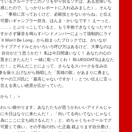
ているグループでこのノリをやり切るソナは、ある意味いち
て感じたので、しっかりレポートに入れ込みました）。そんな
へ。「事前に言っておくけど、必殺技とかないからね」と伝え
ばん可愛いギャンブラー担当、ほんま・かいなです！ えーっと、
て……」とぶりっこしていると、もう辛抱できなくなったマリ
、すかさず爆音を鳴らすバンドメンバーによって強制的にライ
 Won’t Be Long」から始まったブロックでは、かいなが
とかライブアイドルとかいろいろ呼び方はあるけど、大事なのは
 自分がどう思うかだ！ 私は今日間違いなく！ あなたの心の
を置きにきたんだ！ 一緒に歌ってくれ！ BLUEGOATSはあなた
んだ！」と叫んだことによって、さらなるスパークを生み出
拳を振り上げながら熱唱した「英雄の歌」があまりに勇まし
ーサーの三川氏に「最高じゃないですか！」とつい伝えに言っ
も言える美しい絶景が広がっていた。
だから！」＞
わいい曲やります。あなたたちが思うかわいいアイドルじゃ
ルに今日はなりに来たんだ！」「向いてる向いてないじゃなく
る為にここに立ち続けるんだ！」と、めちゃくちゃクールでグ
可愛くて偉い」その手垢の付いた正義 鏡よりまず自分磨け」