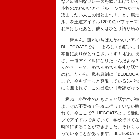
など反骨的なフレーズを歌い上げてい
本物のかわいいアイドル！ ソナちゃー
染まりたい人この指とまれ！」と、疾
ル」を王道アイドル120％のパフォー
お届けしたあと、彼女はひとり語り始
「皆さん、誰がいちばんかわいいアイ
BLUEGOATSです！ よろしくお願
本当にありがとうございます！ 私ね、
さ、王道アイドルになりたいんだよね？ 
んの？」って。めちゃめちゃ失礼な話
のね。だから、私も真剣に「BLUEGO
こで、今もずーっと尊敬している3人と
にも囲まれて、この出逢いは奇跡だな
私ね、小学生のときに人と話すのが嫌
よ。その不登校で学校に行っていない
れて、今ここでBLUEGOATSとして
プでアイドルできていて、学校行けて
時間にすることができました。それくらい
っていることがあります。BLUEGOATS