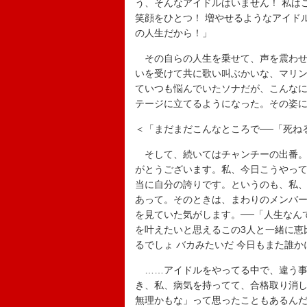
う、そんなアイドルはいません！ 私はこ
笑顔をひとつ！ 増やせるようなアイド
の人生だから！」
その自らの人生を乗せて、声を震わせ
いを受けて共に歌い叫ぶかいな、マリン、
ていつも悩んでいたソナだが、こんなにも
テージに立てるようになった。その姿
＜「まだまだこんなところで──「死ね
そして、続いてはチャンチーの出番。「
がとうございます。私、今日こうやって
当に自分の誇りです。というのも、私、B
あって。そのときは、まわりのメンバ
を見ていた気がします。──「人生なん
を叶えたいと思えるこの3人と一緒に恵比
るでしょ バカみたいだ 今日もまた誰
……アイドルをやってる中で、違う事
き、私、病気を持ってて、合格取り消
無理かもな」って思ったこともあるん