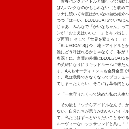
青春パンクアイドルと銘打って活動し
ばんパンクなのかもしれない（と改め
ソナに続いて今度はかいなの自己紹介
つつ「はーい。BLUEGOATSでいち
じゃあ、みんなで「かいなちゃん」っ
ンが「おまえはいいよ！」とキレ出し
ブ再開！ そして「世界を変えろ！」と「It
「BLUEGOATSは今、地下アイドル
誰にどう呼ばれるかじゃなくて、私が！
奥深くに、言葉の外側にBLUEGOATS
の英雄になりにリキッドルームに来た
す。4人もオーディエンスも全身全霊で
く、私は我慢できなくなってプロデュ
てしまったぐらい、そこには革命的と
＜「一生守りたくって決めた私の人生
その後も「ウチらアイドルなんで、か
ない。自分たちが思うかわいいアイド
て、私たちはずっとやりたいことをや
ルーヴィーなロックサウンドと共に「「