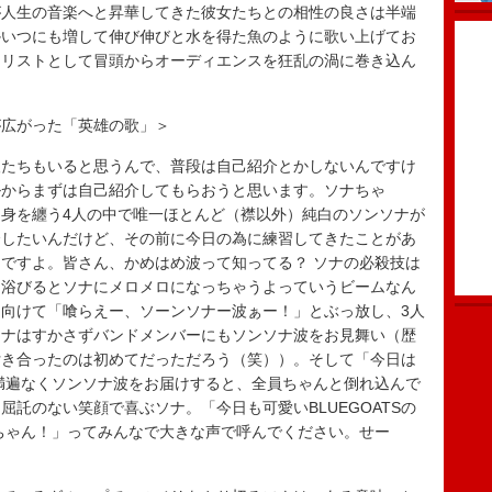
が人生の音楽へと昇華してきた彼女たちとの相性の良さは半端
かいつにも増して伸び伸びと水を得た魚のように歌い上げてお
カリストとして冒頭からオーディエンスを狂乱の渦に巻き込ん
が広がった「英雄の歌」＞
る人たちもいると思うんで、普段は自己紹介とかしないんですけ
ルからまずは自己紹介してもらおうと思います。ソナちゃ
身を纏う4人の中で唯一ほとんど（襟以外）純白のソンソナが
介したいんだけど、その前に今日の為に練習してきたことがあ
ですよ。皆さん、かめはめ波って知ってる？ ソナの必殺技は
、浴びるとソナにメロメロになっちゃうよっていうビームなん
向けて「喰らえー、ソーンソナー波ぁー！」とぶっ放し、3人
ソナはすかさずバンドメンバーにもソンソナ波をお見舞い（歴
付き合ったのは初めてだっただろう（笑））。そして「今日は
満遍なくソンソナ波をお届けすると、全員ちゃんと倒れ込んで
託のない笑顔で喜ぶソナ。「今日も可愛いBLUEGOATSの
ちゃん！」ってみんなで大きな声で呼んでください。せー