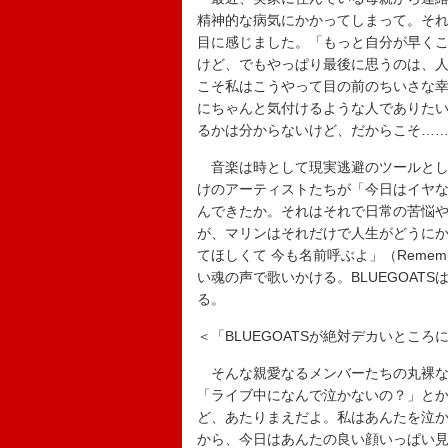
精神的な病気にかかってしまって。そ
目に感じました。「もっと自分が早く
けど、でもやっぱり最後に思うのは、
こそ私はこうやって目の前のちいさな
にちゃんと気付けるような人でありた
るかは分からないけど、だからこそ…
音楽は時として現実逃避のツールとし
けのアーティストたちが「今日はイヤ
んできたか。それはそれで日常の苦悩
が、マリンはそれだけで人生がどうに
てほしくて 今も名前呼ぶよ」（Remem
い魂の声で歌いかける。BLUEGOAT
る。
＜「BLUEGOATSが絶対デカいとこ
そんな親愛なるメンバーたちの丸裸な
「ライブ中になんで泣かないの？」と
ど、あたりまえだよ。私はあんたを泣
から、今日はあんたの良い顔いっぱい