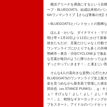
横浜アリーナを満員にするという目標
ープ・BLUEGOATS。結成以来初のバン
6thワンマンライブ【さらば青春の光】
＜BLUEGOATSとバンドセットの類稀
ほんま・かいな、ダイナマイト・マリン
明け早々1月10日より11日にかけて新
彼女たちだが、言葉だけじゃなく行動
ワンマンライブにひとりでも多くの共
勢崎市～東京・渋谷CYCLONEまで激走
な言葉が毎日のように降りかかってはき
ずっとやっていきます！」と凄まじい
そんな4人の直向きな姿勢に心打たれた者
BLUEGOATSのワンマンライブ史上
姿を見つめながら新衣装で登場した彼女たち
田欣也（ex.STANCE PUNKS）、
ぇ！ すげぇな！ よし！ よし！ よし！
ー！」と、軽快なギターカッティングから
ブをスタート。アイドルのバンドセッ