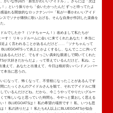
く、かいな作詞の「新生かわいいアイドル」。さらには「次は
ん！」という振りから「会いたかったんだ ずっと待ってたよ
走感溢れる開放的なロックナンバー「私が一番かわいいアイド
マンスでソナが痛快に歌い上げる。そんな自身が作詞した楽曲を
めた。
ドルでしたか？（ソナちゃーん！）改めまして私たちが
いしまーす！ リキッドルームに会いに来てくれたあなた！ 本当に
最近よく言われることがあるんだけど……「ソナちゃんって
BLUEGOATSって炎上とかよくするし、なんでここに拘って
ではあるんだけど、でもすっごい真剣な眼差しで聞いてくれた
ATSが大好きだからだよ」って答えているんだけど。私ね、こ
出逢えて、あなたと出逢えて、今日は格好良いバンドメンバー
って本当に思うの。
いになって、怖くなって、不登校になったことがあるんです
時間にたっくさんのアイドルさんを観て、それでアイドルに憧
活動しているんだけどね。だから、今こうやってやりたいグルー
なくて悔しいなと思っていた時間も、今やっと愛おしく思える
！ BLUEGOATSは！ 私の希望の場所です！ 私、いつも思
は！ 私の誇りだよ！ 私たち4人以上にBLUEGOATSが似合