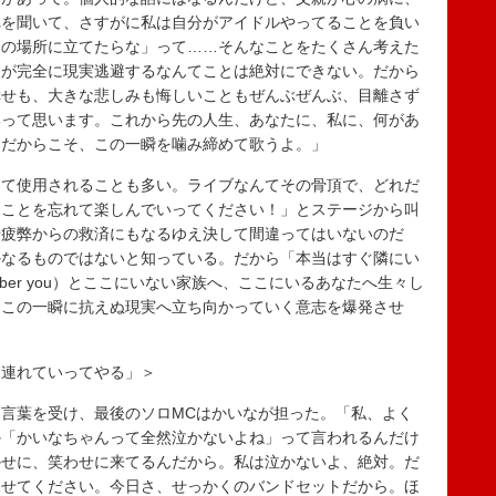
れを聞いて、さすがに私は自分がアイドルやってることを負い
この場所に立てたらな」って……そんなことをたくさん考えた
人が完全に現実逃避するなんてことは絶対にできない。だから
幸せも、大きな悲しみも悔しいこともぜんぶぜんぶ、目離さず
いって思います。これから先の人生、あなたに、私に、何があ
…だからこそ、この一瞬を噛み締めて歌うよ。」
て使用されることも多い。ライブなんてその骨頂で、どれだ
なことを忘れて楽しんでいってください！」とステージから叫
や疲弊からの救済にもなるゆえ決して間違ってはいないのだ
かなるものではないと知っている。だから「本当はすぐ隣にい
ber you）とここにいない家族へ、ここにいるあなたへ生々し
Sはこの一瞬に抗えぬ現実へ立ち向かっていく意志を爆発させ
ろに連れていってやる」＞
言葉を受け、最後のソロMCはかいなが担った。「私、よく
か「かいなちゃんって全然泣かないよね」って言われるんだけ
かせに、笑わせに来てるんだから。私は泣かないよ、絶対。だ
見せてください。今日さ、せっかくのバンドセットだから。ほ