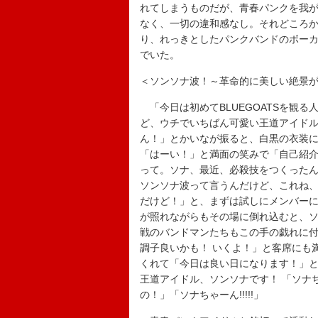
れてしまうものだが、青春パンクを我
なく、一切の違和感なし。それどころ
り、れっきとしたパンクバンドのボー
でいた。
＜ソンソナ波！～革命的に美しい絶景
「今日は初めてBLUEGOATSを観
ど、ウチでいちばん可愛い王道アイド
ん！」とかいなが振ると、白黒の衣装に
「はーい！」と満面の笑みで「自己紹
って。ソナ、最近、必殺技をつくったん
ソンソナ波って言うんだけど、これね
だけど！」と、まずは試しにメンバーに
が照れながらもその場に倒れ込むと、
戦のバンドマンたちもこの手の戯れに
調子良いかも！ いくよ！」と客席にも
くれて「今日は良い日になります！」と屈
王道アイドル、ソンソナです！ 「ソナ
の！」「ソナちゃーん!!!!!」