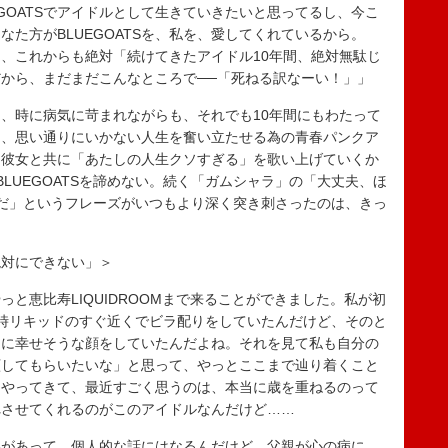
GOATSでアイドルとして生きていきたいと思ってるし、今こ
た方がBLUEGOATSを、私を、愛してくれているから。
、これからも絶対「続けてきたアイドル10年間、絶対無駄じ
から、まだまだこんなところで──「死ねる訳なーい！」」
、時に病気に苛まれながらも、それでも10年間にもわたって
た、思い通りにいかない人生を奮い立たせる為の青春パンクア
んな彼女と共に「あたしの人生クソすぎる」を歌い上げていくか
LUEGOATSを諦めない。続く「ガムシャラ」の「大丈夫、ほ
方だ」というフレーズがいつもより深く突き刺さったのは、きっ
絶対にできない」＞
と恵比寿LIQUIDROOMまで来ることができました。私が初
時リキッドのすぐ近くでビラ配りをしていたんだけど、そのと
当に幸せそうな顔をしていたんだよね。それを見て私も自分の
顔してもらいたいな」と思って、やっとここまで辿り着くこと
をやってきて、最近すごく思うのは、本当に歳を重ねるのって
れさせてくれるのがこのアイドルなんだけど……
があって。個人的な話にはなるんだけど、父親が心の病に、