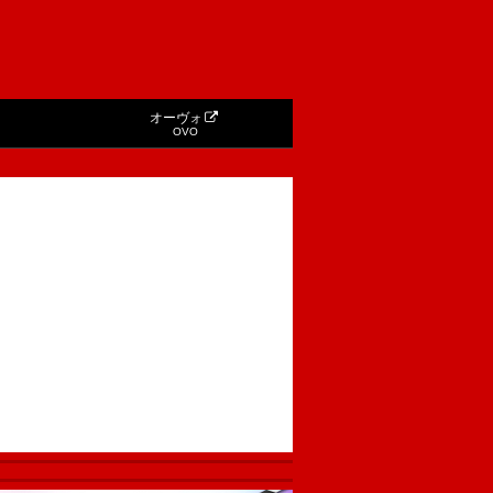
オーヴォ
OVO