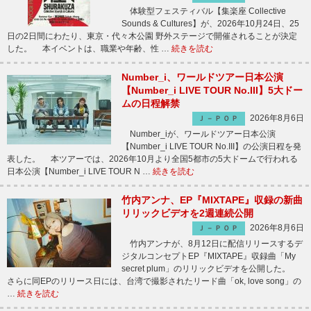
体験型フェスティバル【集楽座 Collective
Sounds & Cultures】が、2026年10月24日、25
日の2日間にわたり、東京・代々木公園 野外ステージで開催されることが決定
した。 本イベントは、職業や年齢、性 …
続きを読む
Number_i、ワールドツアー日本公演
【Number_i LIVE TOUR No.III】5大ドー
ムの日程解禁
2026年8月6日
Ｊ－ＰＯＰ
Number_iが、ワールドツアー日本公演
【Number_i LIVE TOUR No.III】の公演日程を発
表した。 本ツアーでは、2026年10月より全国5都市の5大ドームで行われる
日本公演【Number_i LIVE TOUR N …
続きを読む
竹内アンナ、EP『MIXTAPE』収録の新曲
リリックビデオを2週連続公開
2026年8月6日
Ｊ－ＰＯＰ
竹内アンナが、8月12日に配信リリースするデ
ジタルコンセプトEP『MIXTAPE』収録曲「My
secret plum」のリリックビデオを公開した。
さらに同EPのリリース日には、台湾で撮影されたリード曲「ok, love song」の
…
続きを読む