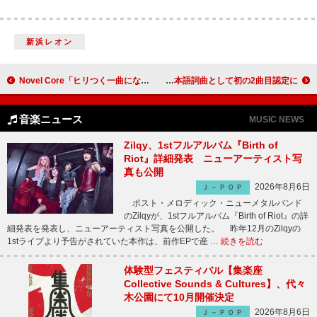
新浜レオン
Novel Core「ヒリつく一曲になったと思います」、アニメ『刃牙道』EDテーマを担当＆メインPV解禁
Creepy Nuts、「オトノケ」がRIAAゴールド達成 日本アーティストの日本語詞曲として初の2曲目認定に
音楽ニュース
MUSIC NEWS
Zilqy、1stフルアルバム『Birth of
Riot』詳細発表 ニューアーティスト写
真も公開
2026年8月6日
Ｊ－ＰＯＰ
ポスト・メロディック・ニューメタルバンド
のZilqyが、1stフルアルバム『Birth of Riot』の詳
細発表を発表し、ニューアーティスト写真を公開した。 昨年12月のZilqyの
1stライブより予告がされていた本作は、前作EPで産 …
続きを読む
体験型フェスティバル【集楽座
Collective Sounds & Cultures】、代々
木公園にて10月開催決定
2026年8月6日
Ｊ－ＰＯＰ