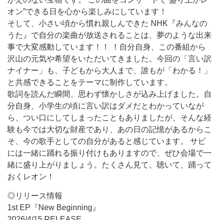
オン”できる日を心から楽しみにしています！
そして、小さい頃から慣れ親しんできた NHK『みんなの
うた』で自分の楽曲が放送されることは、夢のような出来
事で大変感動しています！！ ！自分自身、この番組から
沢山の元気や希望をいただいてきました。今回の「言い訳
ナイナー」も、子どもから大人まで、誰もが「わかる！」
と共感できることをテーマに制作しています。
歌詞を読んだ瞬間、思わず懐かしさが込み上げました。自
分自身、小学生の頃に言い訳はダメだとわかっていなが
ら、つい口にしてしまったこともありましたが、そんな経
験も今では大切な財産であり、あの日の記憶があるからこ
そ、今の歌手としての自分があると感じています。 サビ
には一緒に踊れる振り付けもありますので、ぜひ会場で一
緒に盛り上がりましょう。たくさん見て、聴いて、踊って
おくレオン！
◎リリース情報
1st EP『New Beginning』
2026/4/15 RELEASE