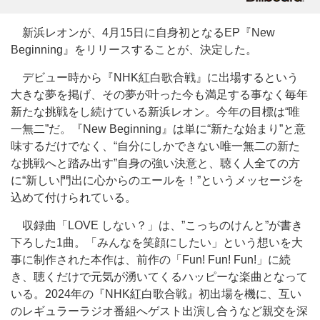
新浜レオンが、4月15日に自身初となるEP『New
Beginning』をリリースすることが、決定した。
デビュー時から『NHK紅白歌合戦』に出場するという
大きな夢を掲げ、その夢が叶った今も満足する事なく毎年
新たな挑戦をし続けている新浜レオン。今年の目標は“唯
一無二”だ。『New Beginning』は単に“新たな始まり”と意
味するだけでなく、“自分にしかできない唯一無二の新た
な挑戦へと踏み出す”自身の強い決意と、聴く人全ての方
に“新しい門出に心からのエールを！”というメッセージを
込めて付けられている。
収録曲「LOVE しない？」は、”こっちのけんと”が書き
下ろした1曲。「みんなを笑顔にしたい」という想いを大
事に制作された本作は、前作の「Fun! Fun! Fun!」に続
き、聴くだけで元気が湧いてくるハッピーな楽曲となって
いる。2024年の『NHK紅白歌合戦』初出場を機に、互い
のレギュラーラジオ番組へゲスト出演し合うなど親交を深