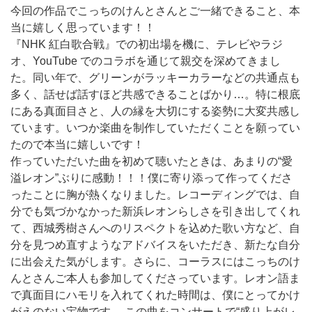
今回の作品でこっちのけんとさんとご一緒できること、本
当に嬉しく思っています！！
『NHK 紅白歌合戦』での初出場を機に、テレビやラジ
オ、YouTube でのコラボを通じて親交を深めてきまし
た。同い年で、グリーンがラッキーカラーなどの共通点も
多く、話せば話すほど共感できることばかり…。特に根底
にある真面目さと、人の縁を大切にする姿勢に大変共感し
ています。いつか楽曲を制作していただくことを願ってい
たので本当に嬉しいです！
作っていただいた曲を初めて聴いたときは、あまりの“愛
溢レオン”ぶりに感動！！！僕に寄り添って作ってくださ
ったことに胸が熱くなりました。レコーディングでは、自
分でも気づかなかった新浜レオンらしさを引き出してくれ
て、西城秀樹さんへのリスペクトを込めた歌い方など、自
分を見つめ直すようなアドバイスをいただき、新たな自分
に出会えた気がします。さらに、コーラスにはこっちのけ
んとさんご本人も参加してくださっています。レオン語ま
で真面目にハモリを入れてくれた時間は、僕にとってかけ
がえのない宝物です。 この曲をコンサートで“盛り上がレ