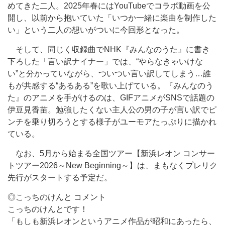
めてきた二人。2025年春にはYouTubeでコラボ動画を公
開し、以前から抱いていた「いつか一緒に楽曲を制作した
い」という二人の想いがついに今回形となった。
そして、同じく収録曲で
NHK『みんなのうた』に書き
下ろした
「言い訳ナイナー」では、“やらなきゃいけな
い”と分かっていながら、ついつい言い訳してしまう…誰
もが共感する“あるある”を歌い上げている。
『みんなのう
た』の
アニメを手がけるのは、GIFアニメがSNSで話題の
伊豆見香苗。勉強したくない主人公の男の子が言い訳でピ
ンチを乗り切ろうとする様子がユーモアたっぷりに描かれ
ている。
なお、5月から始まる全国ツアー
【新浜レオン コンサー
トツアー2026～New Beginning～】
は、まもなくプレリク
先行がスタートする予定だ。
◎こっちのけんと コメント
こっちのけんとです！
「もしも新浜レオンというアニメ作品が昭和にあったら、