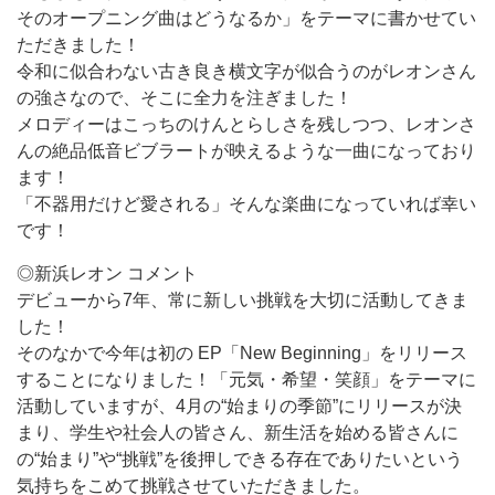
そのオープニング曲はどうなるか」をテーマに書かせてい
ただきました！
令和に似合わない古き良き横文字が似合うのがレオンさん
の強さなので、そこに全力を注ぎました！
メロディーはこっちのけんとらしさを残しつつ、レオンさ
んの絶品低音ビブラートが映えるような一曲になっており
ます！
「不器用だけど愛される」そんな楽曲になっていれば幸い
です！
◎新浜レオン コメント
デビューから7年、常に新しい挑戦を大切に活動してきま
した！
そのなかで今年は初の EP「New Beginning」をリリース
することになりました！「元気・希望・笑顔」をテーマに
活動していますが、4月の“始まりの季節”にリリースが決
まり、学生や社会人の皆さん、新生活を始める皆さんに
の“始まり”や“挑戦”を後押しできる存在でありたいという
気持ちをこめて挑戦させていただきました。