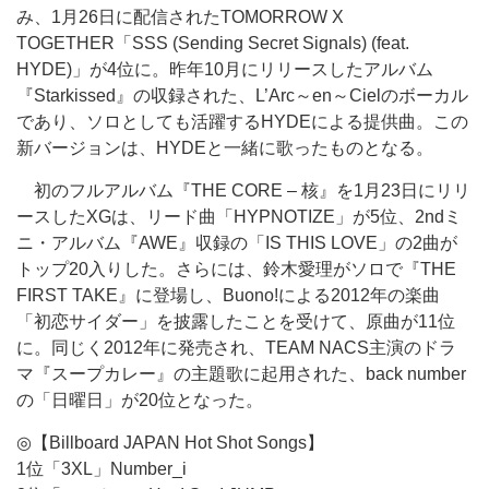
み、1月26日に配信されたTOMORROW X
TOGETHER「SSS (Sending Secret Signals) (feat.
HYDE)」が4位に。昨年10月にリリースしたアルバム
『Starkissed』の収録された、L’Arc～en～Cielのボーカル
であり、ソロとしても活躍するHYDEによる提供曲。この
新バージョンは、HYDEと一緒に歌ったものとなる。
初のフルアルバム『THE CORE – 核』を1月23日にリリ
ースしたXGは、リード曲「HYPNOTIZE」が5位、2ndミ
ニ・アルバム『AWE』収録の「IS THIS LOVE」の2曲が
トップ20入りした。さらには、鈴木愛理がソロで『THE
FIRST TAKE』に登場し、Buono!による2012年の楽曲
「初恋サイダー」を披露したことを受けて、原曲が11位
に。同じく2012年に発売され、TEAM NACS主演のドラ
マ『スープカレー』の主題歌に起用された、back number
の「日曜日」が20位となった。
◎【Billboard JAPAN Hot Shot Songs】
1位「3XL」Number_i