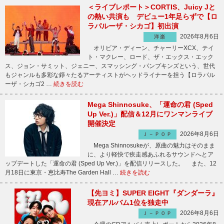
＜ライブレポート＞CORTIS、Juicy Jと
の熱い共演も デビュー1年足らずで【ロ
ラパルーザ・シカゴ】初出演
2026年8月6日
洋楽
オリビア・ディーン、チャーリーXCX、テイ
ト・マクレー、ロード、ザ・エックス・エック
ス、ジョン・サミット、ジェニー、スマッシング・パンプキンズという、世代
もジャンルも多彩な錚々たるアーティストがヘッドライナーを担う【ロラパル
ーザ・シカゴ2 …
続きを読む
Mega Shinnosuke、「運命の君 (Sped
Up Ver.)」配信＆12月にワンマンライブ
開催決定
2026年8月6日
Ｊ－ＰＯＰ
Mega Shinnosukeが、原曲の魅力はそのまま
に、より軽快で疾走感あふれるサウンドへとア
ップデートした「運命の君 (Sped Up Ver.)」を配信リリースした。 また、12
月18日に東京・恵比寿The Garden Hall …
続きを読む
【先ヨミ】SUPER EIGHT『ダンダーラ』
現在アルバム1位を独走中
2026年8月6日
Ｊ－ＰＯＰ