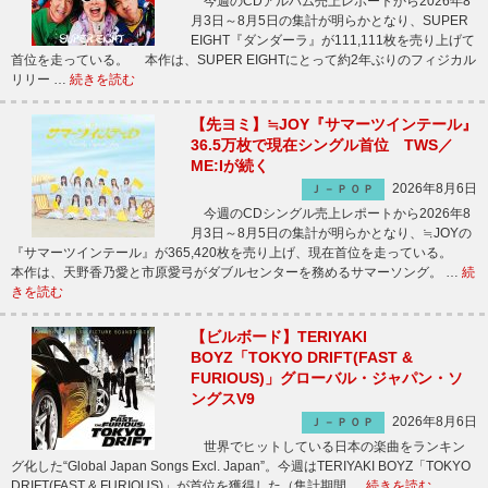
今週のCDアルバム売上レポートから2026年8
月3日～8月5日の集計が明らかとなり、SUPER
EIGHT『ダンダーラ』が111,111枚を売り上げて
首位を走っている。 本作は、SUPER EIGHTにとって約2年ぶりのフィジカル
リリー …
続きを読む
【先ヨミ】≒JOY『サマーツインテール』
36.5万枚で現在シングル首位 TWS／
ME:Iが続く
2026年8月6日
Ｊ－ＰＯＰ
今週のCDシングル売上レポートから2026年8
月3日～8月5日の集計が明らかとなり、≒JOYの
『サマーツインテール』が365,420枚を売り上げ、現在首位を走っている。
本作は、天野香乃愛と市原愛弓がダブルセンターを務めるサマーソング。 …
続
きを読む
【ビルボード】TERIYAKI
BOYZ「TOKYO DRIFT(FAST &
FURIOUS)」グローバル・ジャパン・ソ
ングスV9
2026年8月6日
Ｊ－ＰＯＰ
世界でヒットしている日本の楽曲をランキン
グ化した“Global Japan Songs Excl. Japan”。今週はTERIYAKI BOYZ「TOKYO
DRIFT(FAST & FURIOUS)」が首位を獲得した（集計期間 …
続きを読む