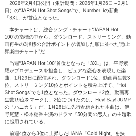
2026年2月4日公開（集計期間：2026年1月26日～2月1
日）の“JAPAN Hot Shot Songs”で、Number_iの新曲
「3XL」が首位となった。
本チャートは、総合ソング・チャート“JAPAN Hot
100”の指標の中から、ダウンロード、ストリーミング、動
画再生の3指標の合計ポイントが増加した順に並べた“急上
昇楽曲チャート”だ
当週“JAPAN Hot 100”首位となった「3XL」は、平野紫
耀がプロデュースを担当し、ピュアな恋心を表現した楽
曲。1月29日に配信され、ダウンロード1位、動画再生数3
位、ストリーミング10位とポイントを積み上げて、“Hot
Shot Songs”でも1位となった。ダウンロード2位、動画再
生数19位をマークし、2位につけたのは、Hey! Say! JUMP
の「ハニカミ」だ。1月26日に先行配信された本曲は、伊
野尾慧・松本穂香主演のドラマ『50分間の恋人』の主題歌
に起用されている。
前週4位から3位に上昇したHANA「Cold Night」を挟