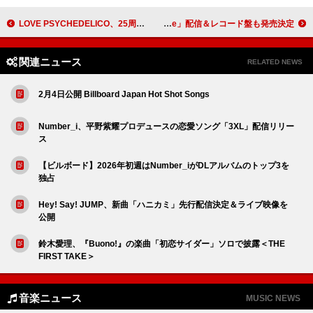
LOVE PSYCHEDELICO、25周年記念AL収録曲「Your Song (Naked New Mix)」メイキング映像公開
KID FRESINO、YONCE（Suchmos/Hedigan's）を客演に迎えた新曲「back for me」配信＆レコード盤も発売決定
関連ニュース
RELATED NEWS
2月4日公開 Billboard Japan Hot Shot Songs
Number_i、平野紫耀プロデュースの恋愛ソング「3XL」配信リリー
ス
【ビルボード】2026年初週はNumber_iがDLアルバムのトップ3を
独占
Hey! Say! JUMP、新曲「ハニカミ」先行配信決定＆ライブ映像を
公開
鈴木愛理、『Buono!』の楽曲「初恋サイダー」ソロで披露＜THE
FIRST TAKE＞
音楽ニュース
MUSIC NEWS