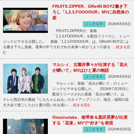
FRUITS ZIPPER、GRe4N BOYZ書き下
ろし「1,2,3,FOOOOUR」MVに自然体の
姿
2026年8月6日
Ｊ－ＰＯＰ
FRUITS ZIPPERが、新曲
「1,2,3,FOOOOUR」を配信リリースし、ミュー
ジックビデオを公開した。 新曲「1,2,3,FOOOOUR」は、GRe4N BOYZによ
る書き下ろし楽曲。電車の中でそれぞれの未来へ向かう人々の姿を …
続きを読
む
マルシィ、古園井寧々が出演する「花火
が瞬いて」MVはひと夏の物語
2026年8月6日
Ｊ－ＰＯＰ
マルシィが、新曲「花火が瞬いて」のミュー
ジックビデオを公開した。 2026年7月29日に
配信リリースされた新曲「花火が瞬いて」は、
テレビ西日本の番組『じもちゃんねる』のタイアップソング。地元・福岡の花
火大会で過ごしたひと夏の思い出を描い …
続きを読む
Omoinotake、南琴奈＆黒田昊夢が出演
する「花束」MVで“好き”を表現
2026年8月6日
Ｊ－ＰＯＰ