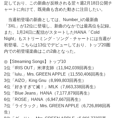
定しており、この新曲が反映される翌々週2月18日公開チ
ャートに向けて、既発曲も含めた動きに注目したい。
当週初登場の新曲としては、Number_iの最新曲
「3XL」が12位に登場し、新曲のなかでは最高位を記録。
また、1月24日に配信がスタートしたHANA「Cold
Night」もストリーミング・ソング・チャートには当週が
初登場。こちらは13位でデビューしており、トップ20圏
内での初登場楽曲はこの2曲となった。
◎【Streaming Songs】トップ10
1位「IRIS OUT」米津玄師（11,942,039回再生）
2位「lulu.」Mrs. GREEN APPLE（11,550,406回再生）
3位「AIZO」King Gnu（8,999,803回再生）
4位「好きすぎて滅！」M!LK（7,663,338回再生）
5位「Blue Jeans」HANA（7,177,879回再生）
6位「ROSE」HANA（6,947,667回再生）
7位「ライラック」Mrs. GREEN APPLE（6,726,898回再
生）