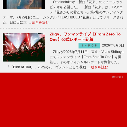
Omoinotakeが、新曲「花束」のミュージック
ビデオを公開した。 新曲「花束」は、TVアニ
メ『花ざかりの君たちへ』第2期のエンディング
テーマ。7月29日にニューシングル『FLASHBULB / 花束』としてリリースされ
た、日に日に大 …
続きを読む
Zilqy、ワンマンライブ【From Zero To
One】公式レポート到着
2026年8月6日
Ｊ－ＰＯＰ
Zilqyが2026年7月11日、東京・Veats Shibuya
にてワンマンライブ【From Zero To One】を開
催し、そのオフィシャルレポートが到着した。
「『Birth of Riot』、Zilqyのムーヴメントとして暴動 …
続きを読む
more »