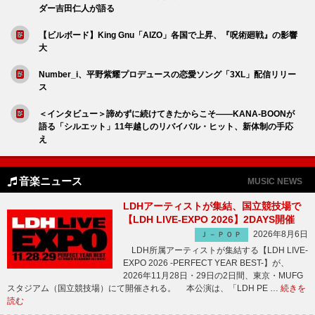
ダー吉田仁人が語る
【ビルボード】King Gnu「AIZO」各国で上昇、『呪術廻戦』の影響
大
Number_i、平野紫耀プロデュースの恋愛ソング「3XL」配信リリー
ス
＜インタビュー＞諦めずに続けてきたからこそ――KANA-BOONが
語る「シルエット」11年越しのリバイバル・ヒット、新体制の手応
え
音楽ニュース
MUSIC NEWS
LDHアーティストが集結、国立競技場で
【LDH LIVE-EXPO 2026】2DAYS開催
2026年8月6日
Ｊ－ＰＯＰ
LDH所属アーティストが集結する【LDH LIVE-
EXPO 2026 -PERFECT YEAR BEST-】が、
2026年11月28日・29日の2日間、東京・MUFG
スタジアム（国立競技場）にて開催される。 本公演は、「LDH PE …
続きを
読む