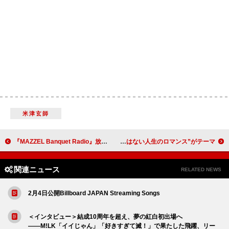
米津玄師
『MAZZEL Banquet Radio』放送決定、空気イスをしながらクイズに挑戦する体を張った企画も
メトリック、新曲「Victim Of Luck」MV解禁 ニューALは“完璧ではない人生のロマンス”がテーマ
関連ニュース
RELATED NEWS
2月4日公開Billboard JAPAN Streaming Songs
＜インタビュー＞結成10周年を超え、夢の紅白初出場へ
――M!LK「イイじゃん」「好きすぎて滅！」で果たした飛躍、リー