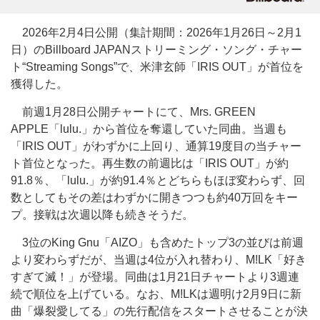
2026年2月4日公開（集計期間：2026年1月26日～2月1
日）のBillboard JAPANストリーミング・ソング・チャー
ト“Streaming Songs”で、米津玄師「IRIS OUT」が首位を
獲得した。
前週1月28日公開チャートにて、Mrs. GREEN
APPLE「lulu.」から首位を奪還していた同曲。当週も
「IRIS OUT」がわずかに上回り、通算19度目の当チャー
ト首位となった。再生数の前週比は「IRIS OUT」が約
91.8％、「lulu.」が約91.4％とどちらもほぼ変わらず、回
数としてもその差はわずかに開きつつも約40万回をキー
プ。接戦は次週以降も続きそうだ。
3位のKing Gnu「AIZO」も含めたトップ3の並びは前週
より変わらずだが、当週は4位が入れ替わり、M!LK「好き
すぎて滅！」が登場。同曲は1月21日チャートより3週連
続で順位を上げている。なお、M!LKは週明け2月9日に新
曲「爆裂愛してる」の先行配信をスタートさせることが決