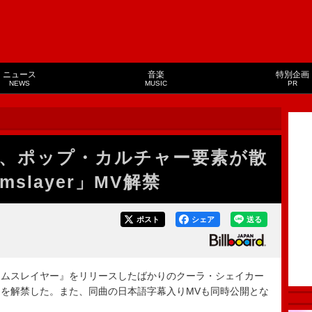
ニュース
音楽
特別企画
NEWS
MUSIC
PR
、ポップ・カルチャー要素が散
slayer」MV解禁
ポスト
シェア
送る
ワームスレイヤー』をリリースしたばかりのクーラ・シェイカー
を解禁した。また、同曲の日本語字幕入りMVも同時公開とな