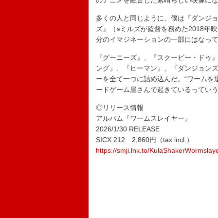
のアニメを融合した素晴らしい映像に
多くの人と同じように、僕は『ダンジョ
ズ』（※ミルズが監督を務めた2018年
分のイマジネーションの一部にはなっ
『グーニーズ』、『スクービー・ドゥ
ング』、『ヒーマン』、『ダンジョンズ
ーを全て一つに詰め込んだ。“ワームを
ードゲーム屋さんで起きているってい
◎リリース情報
アルバム『ワームスレイヤー』
2026/1/30 RELEASE
SICX 212 2,860円（tax incl.）
https://smji.lnk.to/KulaShakerWormslay