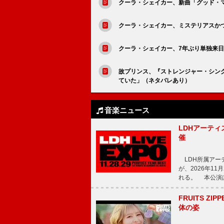
クーラ・シェイカー、新曲「グッド・マ
クーラ・シェイカー、ミステリアスかつ軽快な新曲
クーラ・シェイカー、7年ぶり単独来
故プリンス、『ストレンジャー・シン
ていた」（ネタバレあり）
音楽ニュース
LDHアーティス
催
LDH所属アーティス
が、2026年1
れる。 本公演は
FRUITS ZI
体の姿