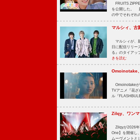
FRUITS ZI
を公開した。 新曲
の中でそれぞれ
マルシィ、古
マルシィが、新
日に配信リリー
る』のタイアッ
きを読む
Omoinot
Omoinota
TVアニメ『花ざ
ル『FLASHBU
Zilqy、ワン
Zilqyが2026年
One】を開催し、
ムーヴメントと