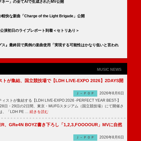
ネー」の全てAIで生成されたMV公開
「Charge of the Light Brigade」公開
日公演初日のライブレポート到着＜セトリあり＞
グス』最終回で異例の楽曲使用「実現する可能性はかなり低いと言われ
MUSIC NEWS
トが集結、国立競技場で【LDH LIVE-EXPO 2026】2DAYS開
2026年8月6日
Ｊ－ＰＯＰ
トが集結する【LDH LIVE-EXPO 2026 -PERFECT YEAR BEST-】
1月28日・29日の2日間、東京・MUFGスタジアム（国立競技場）にて開催さ
、「LDH PE …
続きを読む
PPER、GRe4N BOYZ書き下ろし「1,2,3,FOOOOUR」MVに自然
2026年8月6日
Ｊ－ＰＯＰ