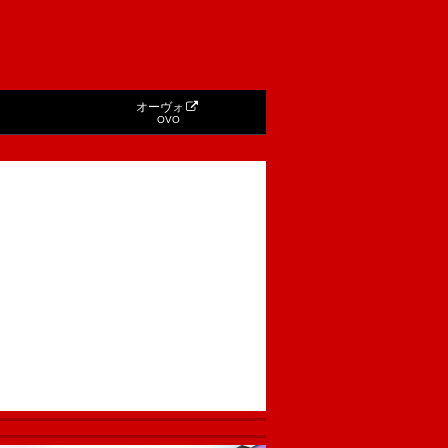
オーヴォ
OVO