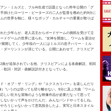
アン・ミルズと、フルAI生成で話題となった昨年公開の「グ
手掛けたローリー・ピーターズの二人が監督を務めた約9分に
ームの世界を軸に、様々なポップ・カルチャーの要素が散りば
れた少年らが、老人店主からボードゲームの挑戦を受けて立
ードゲームの世界に送られ、“女神を開放し、ワームを退治せ
が展開してく。少年役の一人にはミルズの息子ハリー・ミル
イ・ダーリントンが演じている。公開にあわせて、クリスピア
2曲が追加されている他、クリスピアンによる各曲解説、初回
説・歌詞・対訳・曲解説訳付きとなっている。
ード・オブ・ザ・リング』や『エクスカリバー』を楽しんだり
険）”いうのは切っても切り離せない。9分に及ぶ大曲「ワーム
相応しい壮大な冒険のような映像作品が必要だなって思って
演しないかって声をかけたんだ、みんなバンドやってるしね。
んやろうじゃないかって意気投合したよ。実写と日本スタイル