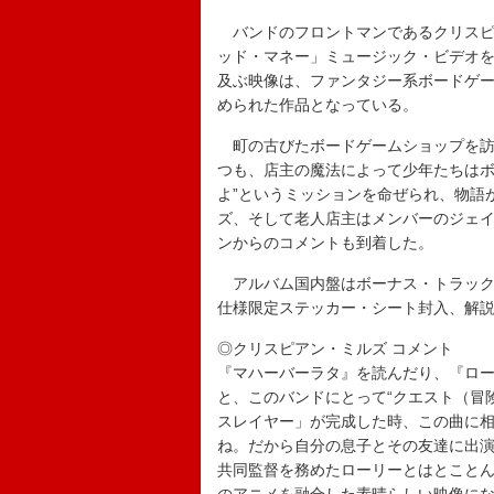
バンドのフロントマンであるクリスピ
ッド・マネー」ミュージック・ビデオを
及ぶ映像は、ファンタジー系ボードゲ
められた作品となっている。
町の古びたボードゲームショップを訪
つも、店主の魔法によって少年たちはボ
よ”というミッションを命ぜられ、物語
ズ、そして老人店主はメンバーのジェ
ンからのコメントも到着した。
アルバム国内盤はボーナス・トラック
仕様限定ステッカー・シート封入、解
◎クリスピアン・ミルズ コメント
『マハーバーラタ』を読んだり、『ロ
と、このバンドにとって“クエスト（冒
スレイヤー」が完成した時、この曲に
ね。だから自分の息子とその友達に出
共同監督を務めたローリーとはとこと