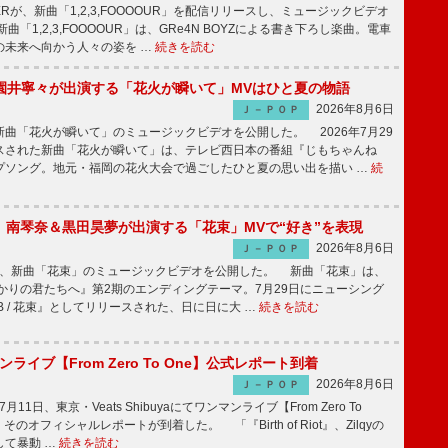
PPERが、新曲「1,2,3,FOOOOUR」を配信リリースし、ミュージックビデオ
「1,2,3,FOOOOUR」は、GRe4N BOYZによる書き下ろし楽曲。電車
の未来へ向かう人々の姿を …
続きを読む
園井寧々が出演する「花火が瞬いて」MVはひと夏の物語
2026年8月6日
Ｊ－ＰＯＰ
曲「花火が瞬いて」のミュージックビデオを公開した。 2026年7月29
スされた新曲「花火が瞬いて」は、テレビ西日本の番組『じもちゃんね
プソング。地元・福岡の花火大会で過ごしたひと夏の思い出を描い …
続
ake、南琴奈＆黒田昊夢が出演する「花束」MVで“好き”を表現
2026年8月6日
Ｊ－ＰＯＰ
keが、新曲「花束」のミュージックビデオを公開した。 新曲「花束」は、
かりの君たちへ』第2期のエンディングテーマ。7月29日にニューシング
LB / 花束』としてリリースされた、日に日に大 …
続きを読む
マンライブ【From Zero To One】公式レポート到着
2026年8月6日
Ｊ－ＰＯＰ
7月11日、東京・Veats Shibuyaにてワンマンライブ【From Zero To
そのオフィシャルレポートが到着した。 「『Birth of Riot』、Zilqyの
して暴動 …
続きを読む