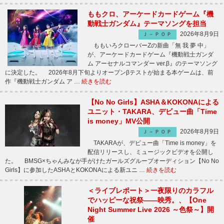
ももクロ、アーケードカードゲーム『機
動戦士ガンダム』テーマソングを担当
2026年8月9日
Ｊ－ＰＯＰ
ももいろクローバーZの新曲「無 我 夢 中」
が、アーケードカードゲーム『機動戦士ガンダ
ム アーセナルコマンダー ver.β』のテーマソング
に決定した。 2026年8月下旬よりオープンβテストが始まる本ゲームは、前
作『機動戦士ガンダム ア …
続きを読む
【No No Girls】ASHA＆KOKONAによる
ユニット・TAKARA、デビュー曲「Time
is money」MV公開
2026年8月9日
Ｊ－ＰＯＰ
TAKARAが、デビュー曲「Time is money」を
配信リリースし、ミュージックビデオを公開し
た。 BMSG×ちゃんみなが手がけたガールズグループオーディション【No No
Girls】に参加したASHAとKOKONAによる新ユニ …
続きを読む
＜ライブレポート＞一夜限りのカラフル
でハッピーな祝祭――映秀。、【One
Night Summer Live 2026 ～色祭～】開
催