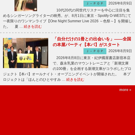
2026年8月9日
Ｊ－ＰＯＰ
10代20代の同世代リスナーを中心に注目を集
めるシンガーソングライターの映秀。が、8月1日に東京・Spotify O-WESTにて
一夜限りのワンマンライブ【One Night Summer Live 2026 ～色祭～】を開催し
た。 夏 …
続きを読む
「自分だけの1冊との出会いを」――全国
の本屋パーティ【本パ】がスタート
2026年8月9日
Ｊ－ＰＯＰ
2026年8月8日に東京・紀伊國屋書店新宿本店
で、森永乳業のマウントレーニアと「新潮文庫
の100冊」を企画する新潮文庫がコラボしたプロ
ジェクト【本パ】オールナイト・オープニングイベントが開催された。 本プ
ロジェクトは「ほんとのひとやすみ …
続きを読む
more »