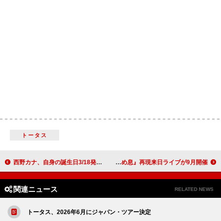
トータス
西野カナ、自身の誕生日3/18発売のライブBD＆DVD『Christmas Magic』ジャケット写真を公開
ベル・アンド・セバスチャン、名盤『タイガーミルク』『天使のため息』再現来日ライブが9月開催
関連ニュース
RELATED NEWS
トータス、2026年6月にジャパン・ツアー決定