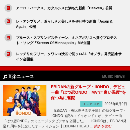
アーロ・パークス、カタルシスに満ちた新曲「Heaven」公開
レ・アンプリメ、荒々しさと美しさを併せ持つ新曲「Again &
Again」公開
ブルース・スプリングスティーン、ミネアポリスへ捧ぐプロテス
ト・ソング「Streets Of Minneapolis」MV公開
レッチリのフリー、タワレコ渋谷で初ソロAL『オノラ』発売記念サ
イン会開催
音楽ニュース
MUSIC NEWS
EBiDANの新グループ・iiONDO、デビュ
ー曲「はつ恋ONDO」MVで“良い温度”を
保つ為に奮闘
2026年8月9日
Ｊ－ＰＯＰ
EBiDAN（恵比寿学園男子部）の新グループ・
iiONDO（読み：イイオンド）が、デビュー曲
「はつ恋ONDO」のミュージックビデオを公開した。 iiONDOは、EBiDAN発
足15周年を記念したオーディション【EBiDAN THE AU …
続きを読む