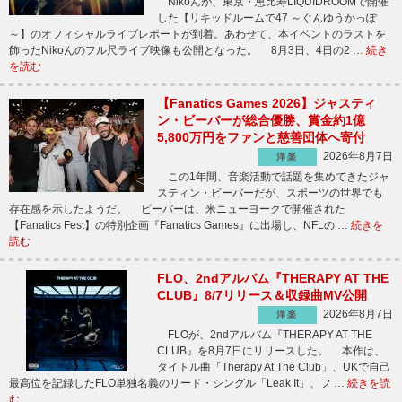
Nikoんが、東京・恵比寿LIQUIDROOMで開催
した【リキッドルームで47 ～ぐんゆうかっぽ
～】のオフィシャルライブレポートが到着。あわせて、本イベントのラストを
飾ったNikoんのフル尺ライブ映像も公開となった。 8月3日、4日の2 …
続き
を読む
【Fanatics Games 2026】ジャスティ
ン・ビーバーが総合優勝、賞金約1億
5,800万円をファンと慈善団体へ寄付
2026年8月7日
洋楽
この1年間、音楽活動で話題を集めてきたジャ
スティン・ビーバーだが、スポーツの世界でも
存在感を示したようだ。 ビーバーは、米ニューヨークで開催された
【Fanatics Fest】の特別企画『Fanatics Games』に出場し、NFLの …
続きを
読む
FLO、2ndアルバム『THERAPY AT THE
CLUB』8/7リリース＆収録曲MV公開
2026年8月7日
洋楽
FLOが、2ndアルバム『THERAPY AT THE
CLUB』を8月7日にリリースした。 本作は、
タイトル曲「Therapy At The Club」、UKで自己
最高位を記録したFLO単独名義のリード・シングル「Leak It」、フ …
続きを読
む