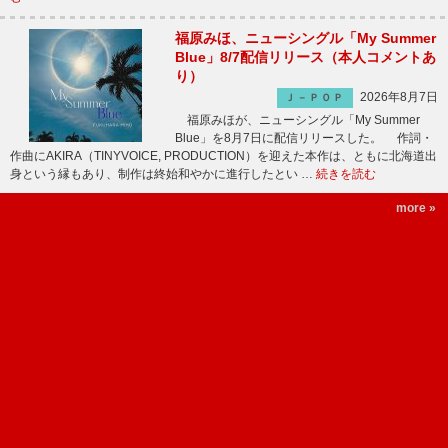
福原みほ、ニューシングル「My Summer
Blue」8/7配信リリース（本人コメントあ
り）
2026年8月7日
Ｊ－ＰＯＰ
福原みほが、ニューシングル「My Summer
Blue」を8月7日に配信リリースした。 作詞・
作曲にAKIRA（TINYVOICE, PRODUCTION）を迎えた本作は、ともに北海道出
身という縁もあり、制作は終始和やかに進行したとい …
続きを読む
more »