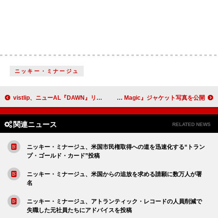
ニッキー・ミナージュ
vistlip、ニューAL『DAWN』リリース決定
西野カナ、自身の誕生日3/18発売のライブBD＆DVD『Christmas Magic』ジャケット写真を公開
関連ニュース
RELATED NEWS
ニッキー・ミナージュ、米国市民権取得への道を迅速化する“トラン
プ・ゴールド・カード”投稿
ニッキー・ミナージュ、米国からの追放を求める請願に数万人が署
名
ニッキー・ミナージュ、アトランティック・レコードの人員削減で
失職した元社員たちにアドバイスを投稿