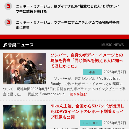
ニッキー・ミナージュ、故ダイアナ妃を”親愛なる友人”と呼びライ
ブ中に黙祷を捧げる
ニッキー・ミナージュ、ツアー中にアムステルダムで薬物所持を理
由に拘留
音楽ニュース
MUSIC NEWS
ソンバー、自身のボディ・イメージとの
葛藤を告白「同じ悩みを抱える人に知っ
てほしかった」
2026年8月7日
洋楽
ソンバーが、最新シングル「My Body Isn’t
Ready」で歌ったボディ・イメージとの葛藤に
ついて、現地時間2026年8月5日に公開された米バラエティのインタビューで率
直に語った。 同誌の『Power of Youn …
続きを読む
Nikoん主催、全国から53バンドが出演し
た2DAYSイベントのレポート到着＆ライ
ブ映像も公開
2026年8月7日
Ｊ－ＰＯＰ