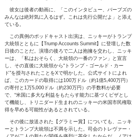
彼女は後者の動画に、「このインタビュー、バーブズの
みんなは絶対気に入るはず。これは先行公開だよ」と添え
ている。
この異例のポッドキャスト出演は、ニッキーがトランプ
大統領とともに【Trump Accounts Summit】に登壇した数
日後のことだ。演壇の後ろで二人は抱擁を交わし、ニッキ
ーは、「私はおそらく、大統領の一番のファン」と宣言
し、その直後に大統領から“トランプ・ゴールド・カー
ド”を授与されたことをXで明かした。公式サイトによれ
ば、このカードの取得には100万ドル（約1億5,400万円）
の寄付と1万5,000ドル（約230万円）の手数料が必要
で、“米国に多大な利益をもたらす能力に基づくビザとし
て機能し、トリニダード生まれのニッキーの米国市民権取
得を早める可能性があるとされている。
その後に放送された【グラミー賞】についても、ニッキ
ーとトランプ大統領は不満を示した。司会のトレヴァー・
ノアが二人の新たな関係を痛烈に茶化したからだ。ノアは