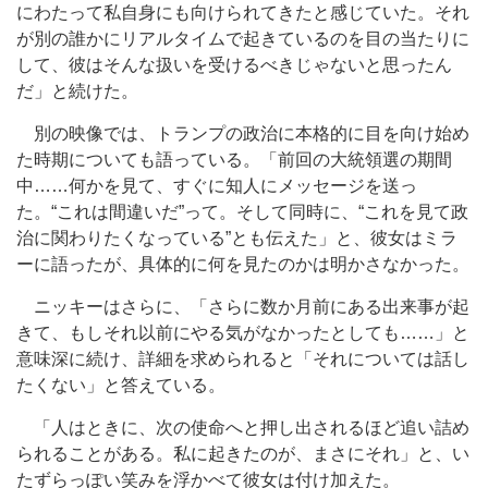
にわたって私自身にも向けられてきたと感じていた。それ
が別の誰かにリアルタイムで起きているのを目の当たりに
して、彼はそんな扱いを受けるべきじゃないと思ったん
だ」と続けた。
別の映像では、トランプの政治に本格的に目を向け始め
た時期についても語っている。「前回の大統領選の期間
中……何かを見て、すぐに知人にメッセージを送っ
た。“これは間違いだ”って。そして同時に、“これを見て政
治に関わりたくなっている”とも伝えた」と、彼女はミラ
ーに語ったが、具体的に何を見たのかは明かさなかった。
ニッキーはさらに、「さらに数か月前にある出来事が起
きて、もしそれ以前にやる気がなかったとしても……」と
意味深に続け、詳細を求められると「それについては話し
たくない」と答えている。
「人はときに、次の使命へと押し出されるほど追い詰め
られることがある。私に起きたのが、まさにそれ」と、い
たずらっぽい笑みを浮かべて彼女は付け加えた。