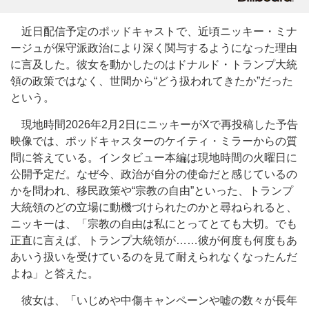
近日配信予定のポッドキャストで、近頃ニッキー・ミナ
ージュが保守派政治により深く関与するようになった理由
に言及した。彼女を動かしたのはドナルド・トランプ大統
領の政策ではなく、世間から“どう扱われてきたか”だった
という。
現地時間2026年2月2日にニッキーがXで再投稿した予告
映像では、ポッドキャスターのケイティ・ミラーからの質
問に答えている。インタビュー本編は現地時間の火曜日に
公開予定だ。なぜ今、政治が自分の使命だと感じているの
かを問われ、移民政策や“宗教の自由”といった、トランプ
大統領のどの立場に動機づけられたのかと尋ねられると、
ニッキーは、「宗教の自由は私にとってとても大切。でも
正直に言えば、トランプ大統領が……彼が何度も何度もあ
あいう扱いを受けているのを見て耐えられなくなったんだ
よね」と答えた。
彼女は、「いじめや中傷キャンペーンや嘘の数々が長年