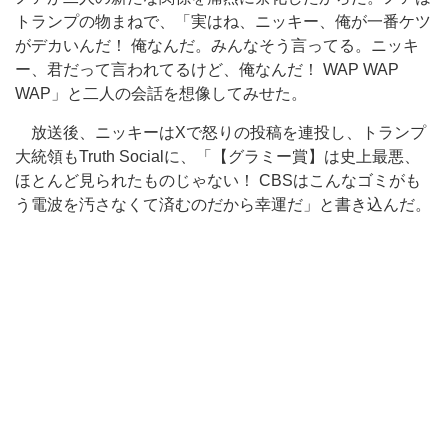
トランプの物まねで、「実はね、ニッキー、俺が一番ケツ
がデカいんだ！ 俺なんだ。みんなそう言ってる。ニッキ
ー、君だって言われてるけど、俺なんだ！ WAP WAP
WAP」と二人の会話を想像してみせた。
放送後、ニッキーはXで怒りの投稿を連投し、トランプ
大統領もTruth Socialに、「【グラミー賞】は史上最悪、
ほとんど見られたものじゃない！ CBSはこんなゴミがも
う電波を汚さなくて済むのだから幸運だ」と書き込んだ。