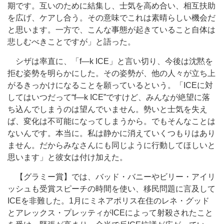
期です。互いのために結集し、士気を高め合い、相互扶助
を広げ、ケアし合う。その意味でこれは素晴らしい機会だ
と思います。一方で、こんな事態が起きていること自体は
悲しむべきことですが」と語った。
シザは率直に、「f―k ICE」と言い切り、今後は沈黙を
拒む姿勢を明らかにした。その姿勢が、他の人々が立ち上
がるきっかけになることを願っているという。「ICEに対
してはいつだって“f―k ICE”ですけど、みんなが絶望に落
ち込んでしまうのは望んでいません。勢いと士気を失え
ば、変化は不可能になってしまうから。でもそんなことは
ないんです。本当に。私は静かに消えていくつもりはあり
ません。だからみなさんにも同じように行動してほしいと
思います」と彼女は付け加えた。
【グラミー賞】では、バッド・バニーやビリー・アイリ
ッシュも受賞スピーチの時間を使い、移民問題に言及して
ICEを非難した。1月にミネアポリス在住のレネ・グッド
とアレックス・プレッティがICEによって射殺されたこと