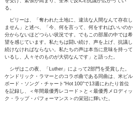
を受け、緊張が高まり、全米で反ICE抗議が広がってい
る。
ビリーは、「奪われた土地に、違法な人間なんて存在し
ません」と述べ、「今、何を言って、何をすればいいのか
分からないほどつらい状況です。でもこの部屋の中では希
望を感じています。私たちは闘い続け、声を上げ、抗議し
続けなければならない。私たちの声は本当に意味を持って
いるし、人々そのものが大切なんです」と語った。
シザはこの夜、「Luther」によって2部門を受賞した。
ケンドリック・ラマーとのコラボ曲である同曲は、米ビル
ボード・ソング・チャート“Hot 100”で13週にわたり首位
を記録し、＜年間最優秀レコード＞と＜最優秀メロディッ
ク・ラップ・パフォーマンス＞の栄冠に輝いた。