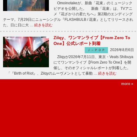
Omoinotakeが、新曲「花束」のミュージック
ビデオを公開した。 新曲「花束」は、TVアニ
メ『花ざかりの君たちへ』第2期のエンディング
テーマ。7月29日にニューシングル『FLASHBULB / 花束』としてリリースされ
た、日に日に大 …
続きを読む
Zilqy、ワンマンライブ【From Zero To
One】公式レポート到着
2026年8月6日
Ｊ－ＰＯＰ
Zilqyが2026年7月11日、東京・Veats Shibuya
にてワンマンライブ【From Zero To One】を開
催し、そのオフィシャルレポートが到着した。
「『Birth of Riot』、Zilqyのムーヴメントとして暴動 …
続きを読む
more »