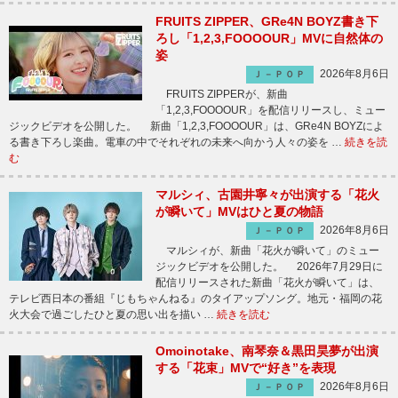
FRUITS ZIPPER、GRe4N BOYZ書き下
ろし「1,2,3,FOOOOUR」MVに自然体の
姿
2026年8月6日
Ｊ－ＰＯＰ
FRUITS ZIPPERが、新曲
「1,2,3,FOOOOUR」を配信リリースし、ミュー
ジックビデオを公開した。 新曲「1,2,3,FOOOOUR」は、GRe4N BOYZによ
る書き下ろし楽曲。電車の中でそれぞれの未来へ向かう人々の姿を …
続きを読
む
マルシィ、古園井寧々が出演する「花火
が瞬いて」MVはひと夏の物語
2026年8月6日
Ｊ－ＰＯＰ
マルシィが、新曲「花火が瞬いて」のミュー
ジックビデオを公開した。 2026年7月29日に
配信リリースされた新曲「花火が瞬いて」は、
テレビ西日本の番組『じもちゃんねる』のタイアップソング。地元・福岡の花
火大会で過ごしたひと夏の思い出を描い …
続きを読む
Omoinotake、南琴奈＆黒田昊夢が出演
する「花束」MVで“好き”を表現
2026年8月6日
Ｊ－ＰＯＰ