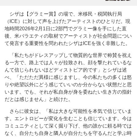
シザは【グラミー賞】の場で、米移民・税関執行局
（ICE）に対して声を上げたアーティストのひとりだ。現
地時間2026年2月1日に2部門でグラミー像を手にした直
後、米バラエティの取材でアーティストが社会問題につい
て発言する重要性を問われたシザはICEを強く非難した。
「私たちがドレスアップして物質的な世界で称賛を祝え
る一方で、路上では人々が拉致され、顔を撃たれているな
んて信じられないほどディストピア的です」とシザは述
べ、「ただただ異様に感じますし、今の私たちの多くは怒
りや絶望以外にどう感じていいのか分からない状態だと思
います。でも、それが私自身が身を委ねたい生き方の指針
だとは感じません」と続けた。
さらに彼女は、「私は大きな可能性を本気で信じていま
す。エントロピーが変化を生むことも信じています。今は
コミュニティとして深く掘り下げ、他の誰かに頼る時では
なく、自分たち自身と隣人が自分たちを守るんだと学ぶ時