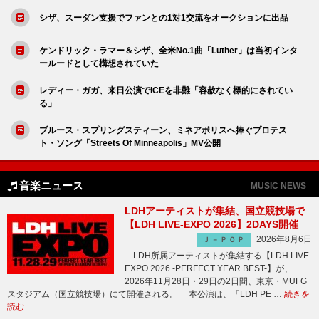
シザ、スーダン支援でファンとの1対1交流をオークションに出品
ケンドリック・ラマー＆シザ、全米No.1曲「Luther」は当初インタ
ールードとして構想されていた
レディー・ガガ、来日公演でICEを非難「容赦なく標的にされてい
る」
ブルース・スプリングスティーン、ミネアポリスへ捧ぐプロテス
ト・ソング「Streets Of Minneapolis」MV公開
音楽ニュース
MUSIC NEWS
LDHアーティストが集結、国立競技場で
【LDH LIVE-EXPO 2026】2DAYS開催
2026年8月6日
Ｊ－ＰＯＰ
LDH所属アーティストが集結する【LDH LIVE-
EXPO 2026 -PERFECT YEAR BEST-】が、
2026年11月28日・29日の2日間、東京・MUFG
スタジアム（国立競技場）にて開催される。 本公演は、「LDH PE …
続きを
読む