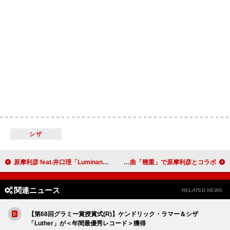
シザ
原摩利彦 feat.井口理「Luminance」が日本アカデミー賞の主題歌賞に
ゆず、新曲「幾重」で原摩利彦とコラボ
関連ニュース
RELATED NEWS
【第68回グラミー賞授賞式(R)】ケンドリック・ラマー＆シザ
「Luther」が＜年間最優秀レコード＞獲得