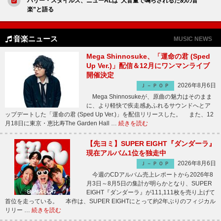
ハリー・スタイルズ、ニューALは“大音量で鳴らされるための音
楽”と語る
音楽ニュース
MUSIC NEWS
Mega Shinnosuke、「運命の君 (Sped
Up Ver.)」配信＆12月にワンマンライブ
開催決定
2026年8月6日
Ｊ－ＰＯＰ
Mega Shinnosukeが、原曲の魅力はそのまま
に、より軽快で疾走感あふれるサウンドへとア
ップデートした「運命の君 (Sped Up Ver.)」を配信リリースした。 また、12
月18日に東京・恵比寿The Garden Hall …
続きを読む
【先ヨミ】SUPER EIGHT『ダンダーラ』
現在アルバム1位を独走中
2026年8月6日
Ｊ－ＰＯＰ
今週のCDアルバム売上レポートから2026年8
月3日～8月5日の集計が明らかとなり、SUPER
EIGHT『ダンダーラ』が111,111枚を売り上げて
首位を走っている。 本作は、SUPER EIGHTにとって約2年ぶりのフィジカル
リリー …
続きを読む