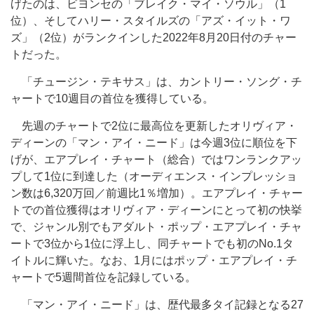
げたのは、ビヨンセの「ブレイク・マイ・ソウル」（1
位）、そしてハリー・スタイルズの「アズ・イット・ワ
ズ」（2位）がランクインした2022年8月20日付のチャー
トだった。
「チュージン・テキサス」は、カントリー・ソング・チ
ャートで10週目の首位を獲得している。
先週のチャートで2位に最高位を更新したオリヴィア・
ディーンの「マン・アイ・ニード」は今週3位に順位を下
げが、エアプレイ・チャート（総合）ではワンランクアッ
プして1位に到達した（オーディエンス・インプレッショ
ン数は6,320万回／前週比1％増加）。エアプレイ・チャー
トでの首位獲得はオリヴィア・ディーンにとって初の快挙
で、ジャンル別でもアダルト・ポップ・エアプレイ・チャ
ートで3位から1位に浮上し、同チャートでも初のNo.1タ
イトルに輝いた。なお、1月にはポップ・エアプレイ・チ
ャートで5週間首位を記録している。
「マン・アイ・ニード」は、歴代最多タイ記録となる27