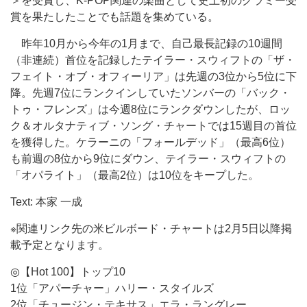
＞を受賞し、K-POP関連の楽曲として史上初のグラミー受
賞を果たしたことでも話題を集めている。
昨年10月から今年の1月まで、自己最長記録の10週間
（非連続）首位を記録したテイラー・スウィフトの「ザ・
フェイト・オブ・オフィーリア」は先週の3位から5位に下
降。先週7位にランクインしていたソンバーの「バック・
トゥ・フレンズ」は今週8位にランクダウンしたが、ロッ
ク＆オルタナティブ・ソング・チャートでは15週目の首位
を獲得した。ケラーニの「フォールデッド」（最高6位）
も前週の8位から9位にダウン、テイラー・スウィフトの
「オパライト」（最高2位）は10位をキープした。
Text: 本家 一成
※関連リンク先の米ビルボード・チャートは2月5日以降掲
載予定となります。
◎【Hot 100】トップ10
1位「アパーチャー」ハリー・スタイルズ
2位「チュージン・テキサス」エラ・ラングレー