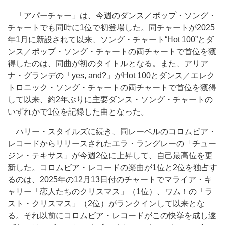
「アパーチャー」は、今週のダンス／ポップ・ソング・
チャートでも同時に1位で初登場した。同チャートが2025
年1月に新設されて以来、ソング・チャート“Hot 100”とダ
ンス／ポップ・ソング・チャートの両チャートで首位を獲
得したのは、同曲が初のタイトルとなる。また、アリア
ナ・グランデの「yes, and?」がHot 100とダンス／エレク
トロニック・ソング・チャートの両チャートで首位を獲得
して以来、約2年ぶりに主要ダンス・ソング・チャートの
いずれかで1位を記録した曲となった。
ハリー・スタイルズに続き、同レーベルのコロムビア・
レコードからリリースされたエラ・ラングレーの「チュー
ジン・テキサス」が今週2位に上昇して、自己最高位を更
新した。コロムビア・レコードの楽曲が1位と2位を独占す
るのは、2025年の12月13日付のチャートでマライア・キ
ャリー「恋人たちのクリスマス」（1位）、ワム！の「ラ
スト・クリスマス」（2位）がランクインして以来とな
る。それ以前にコロムビア・レコードがこの快挙を成し遂