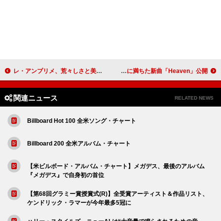
レ・アンプリメ、荒々しさと美しさを併せ持つ新曲「Again & Again」公開
アーロ・パークス、カタルシスに満ちた新曲「Heaven」公開
関連ニュース
RELATED NEWS
Billboard Hot 100 全米ソング・チャート
Billboard 200 全米アルバム・チャート
【米ビルボード・アルバム・チャート】メガデス、最後のアルバム
『メガデス』で自身初の首位
【第68回グラミー賞授賞式(R)】全受賞アーティスト＆作品リスト、
ケンドリック・ラマーが今年最多5冠に