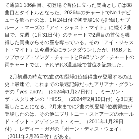
て通算1,186曲目、初登場で首位に立った楽曲としては88
曲目とタイトルとなった。2026年のチャートでNo.1デビ
ューを飾ったのは、1月24日付で初登場1位を記録したブ
ルーノ・マーズの「アイ・ジャスト・マイト」に続く2曲
目で、先週（1月31日付）のチャートで2週目の首位を獲
得した同曲からその座を奪っている。その「アイ・ジャス
ト・マイト」は今週6位にランクダウンしたが、R&B／ヒ
ップホップ・ソング・チャートとR&Bソング・チャートの
両チャートでは、それぞれ3週連続で首位を記録した。
2月初週の時点で2曲の初登場1位獲得曲が登場するのは
史上最速で、これまでの最速記録だったアリアナ・グラン
デの「yes, and?」（2024年1月27日付）、ミーガン・
ザ・スタリオンの「HISS」（2024年2月10日付）を3日更
新したことになる。2月末までに2曲の初登場1位獲得曲が
登場したのは、その他にブリトニー・スピアーズのホール
ド・イット・アゲインスト・ミー」（2011年1月29日
付）、レディー・ガガの「ボーン・ディス・ウェイ」
（2011年2月26日付）がある。