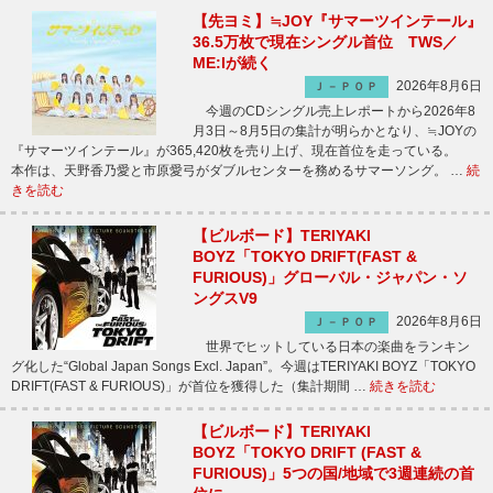
【先ヨミ】≒JOY『サマーツインテール』
36.5万枚で現在シングル首位 TWS／
ME:Iが続く
2026年8月6日
Ｊ－ＰＯＰ
今週のCDシングル売上レポートから2026年8
月3日～8月5日の集計が明らかとなり、≒JOYの
『サマーツインテール』が365,420枚を売り上げ、現在首位を走っている。
本作は、天野香乃愛と市原愛弓がダブルセンターを務めるサマーソング。 …
続
きを読む
【ビルボード】TERIYAKI
BOYZ「TOKYO DRIFT(FAST &
FURIOUS)」グローバル・ジャパン・ソ
ングスV9
2026年8月6日
Ｊ－ＰＯＰ
世界でヒットしている日本の楽曲をランキン
グ化した“Global Japan Songs Excl. Japan”。今週はTERIYAKI BOYZ「TOKYO
DRIFT(FAST & FURIOUS)」が首位を獲得した（集計期間 …
続きを読む
【ビルボード】TERIYAKI
BOYZ「TOKYO DRIFT (FAST &
FURIOUS)」5つの国/地域で3週連続の首