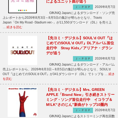
によるユニット曲が追う
2026年8月7日
Ｊ－ＰＯＰ
GfK/NIQ Japanによるダウンロード・ソング売
上レポートから2026年8月3日～8月5日の集計が明らかとなり、Travis
Japan「On My Road -Stadium ver.-」が11,550ダウンロード（DL）を売り上
…
続きを読む
【先ヨミ・デジタル】SOUL'd OUT『は
じめてのSOUL'd OUT』DLアルバム首位
走行中 Stray Kids／アリアナ・グラン
デが追う
2026年8月7日
Ｊ－ＰＯＰ
GfK/NIQ Japanによるダウンロード・アルバム
売上レポートから、2026年8月3日～8月5日の集計が明らかとなり、SOUL’d
OUT『はじめてのSOUL’d OUT』が341ダウンロード（DL）でトップを …
続き
を読む
【先ヨミ・デジタル】Mrs. GREEN
APPLE「Brand New」引き続きストリー
ミング・ソング首位走行中 イコラブ＆
M!LK“さのじん”新曲がトップ10圏内
2026年8月7日
Ｊ－ＰＯＰ
GfK/NIQ Japanによるストリーミング再生回数