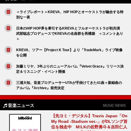
＜ライブレポート＞KREVA、HIP HOPとオーケストラが融合する特
別な一夜
日本のHIP HOP界を牽引するKREVAとフルオーケストラが初共演
武部聡志プロデュースでKREVAの名曲群を再構築 ＜コメントあり
＞
KREVA、ツアー【Project K Tour】より「TradeMark」ライブ映像
を公開
加藤ミリヤ、3年ぶりのニューアルバム『Velvet Grace』リリース決
定＆リスニング・イベント開催
三浦大知、音楽プロデューサーUTAが手掛けてきた41曲＋新録曲の
アルバム『Archive』発売決定
音楽ニュース
MUSIC NEWS
【先ヨミ・デジタル】Travis Japan「On
My Road -Stadium ver.-」がDLソング首
位を独走中 M!LKの佐野勇斗＆吉田仁人