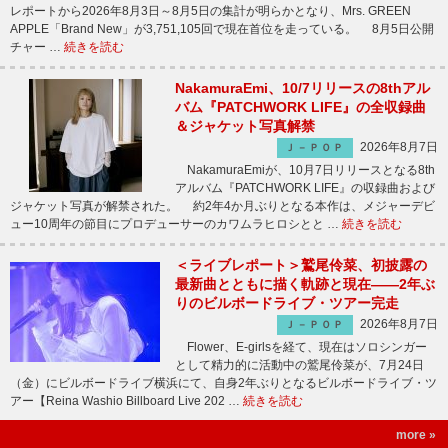
レポートから2026年8月3日～8月5日の集計が明らかとなり、Mrs. GREEN
APPLE「Brand New」が3,751,105回で現在首位を走っている。 8月5日公開
チャー …
続きを読む
NakamuraEmi、10/7リリースの8thアル
バム『PATCHWORK LIFE』の全収録曲
＆ジャケット写真解禁
2026年8月7日
Ｊ－ＰＯＰ
NakamuraEmiが、10月7日リリースとなる8th
アルバム『PATCHWORK LIFE』の収録曲および
ジャケット写真が解禁された。 約2年4か月ぶりとなる本作は、メジャーデビ
ュー10周年の節目にプロデューサーのカワムラヒロシとと …
続きを読む
＜ライブレポート＞鷲尾伶菜、初披露の
最新曲とともに描く軌跡と現在――2年ぶ
りのビルボードライブ・ツアー完走
2026年8月7日
Ｊ－ＰＯＰ
Flower、E-girlsを経て、現在はソロシンガー
として精力的に活動中の鷲尾伶菜が、7月24日
（金）にビルボードライブ横浜にて、自身2年ぶりとなるビルボードライブ・ツ
アー【Reina Washio Billboard Live 202 …
続きを読む
more »