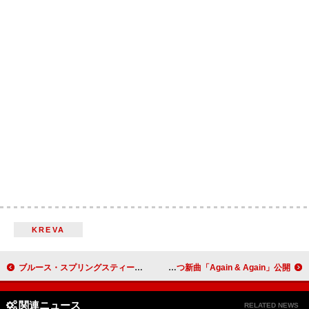
KREVA
ブルース・スプリングスティーン、ミネアポリスへ捧ぐプロテスト・ソング「Streets Of Minneapolis」MV公開
レ・アンプリメ、荒々しさと美しさを併せ持つ新曲「Again & Again」公開
関連ニュース
RELATED NEWS