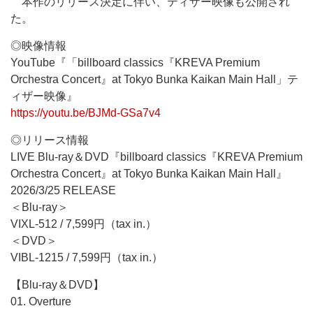
本作のリリース決定に伴い、ティザー映像も公開され
た。
◎映像情報
YouTube『「billboard classics『KREVA Premium
Orchestra Concert』at Tokyo Bunka Kaikan Main Hall」テ
ィザー映像』
https://youtu.be/BJMd-GSa7v4
◎リリース情報
LIVE Blu-ray＆DVD『billboard classics『KREVA Premium
Orchestra Concert』at Tokyo Bunka Kaikan Main Hall』
2026/3/25 RELEASE
＜Blu-ray＞
VIXL-512 / 7,599円（tax in.）
＜DVD＞
VIBL-1215 / 7,599円（tax in.）
【Blu-ray＆DVD】
01. Overture