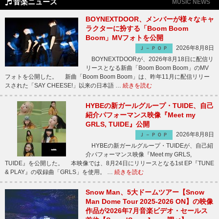
音楽ニュース
MUSIC NEWS
BOYNEXTDOOR、メンバーが様々なキャ
ラクターに扮する「Boom Boom
Boom」MVフォトを公開
2026年8月8日
Ｊ－ＰＯＰ
BOYNEXTDOORが、2026年8月18日に配信リ
リースとなる新曲「Boom Boom Boom」のMV
フォトを公開した。 新曲「Boom Boom Boom」は、昨年11月に配信リリー
スされた「SAY CHEESE!」以来の日本語 …
続きを読む
HYBEの新ガールグループ・TUIDE、自己
紹介パフォーマンス映像『Meet my
GRLS, TUIDE』公開
2026年8月8日
Ｊ－ＰＯＰ
HYBEの新ガールグループ・TUIDEが、自己紹
介パフォーマンス映像『Meet my GRLS,
TUIDE』を公開した。 本映像では、8月24日にリリースとなる1st EP『TUNE
& PLAY』の収録曲「GRLS」を使用。 …
続きを読む
Snow Man、5大ドームツアー【Snow
Man Dome Tour 2025-2026 ON】の映像
作品が2026年7月音楽ビデオ・セールス