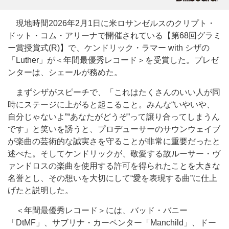
現地時間2026年2月1日に米ロサンゼルスのクリプト・
ドット・コム・アリーナで開催されている【第68回グラミ
ー賞授賞式(R)】で、ケンドリック・ラマー with シザの
「Luther」が＜年間最優秀レコード＞を受賞した。プレゼ
ンターは、シェールが務めた。
まずシザがスピーチで、「これはたくさんのいい人が同
時にステージに上がると起こること。みんな“いやいや、
自分じゃないよ”“あなたがどうぞ”って譲り合ってしまうん
です」と笑いを誘うと、プロデューサーのサウンウェイブ
が楽曲の芸術的な誠実さを守ることが非常に重要だったと
述べた。そしてケンドリックが、敬愛する故ルーサー・ヴ
ァンドロスの楽曲を使用する許可を得られたことを大きな
名誉とし、その想いを大切にして“愛を表現する曲”に仕上
げたと説明した。
＜年間最優秀レコード＞には、バッド・バニー
「DtMF」、サブリナ・カーペンター「Manchild」、ドー