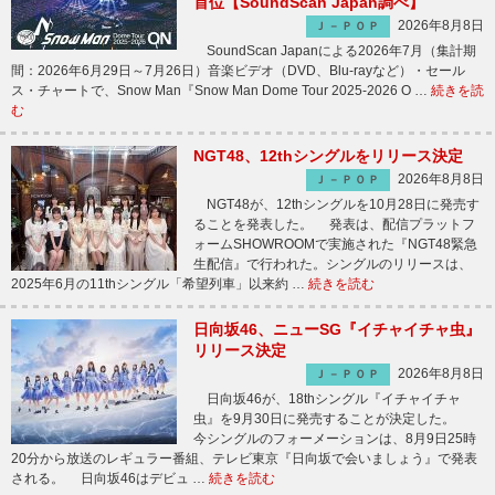
首位【SoundScan Japan調べ】
2026年8月8日
Ｊ－ＰＯＰ
SoundScan Japanによる2026年7月（集計期
間：2026年6月29日～7月26日）音楽ビデオ（DVD、Blu-rayなど）・セール
ス・チャートで、Snow Man『Snow Man Dome Tour 2025-2026 O …
続きを読
む
NGT48、12thシングルをリリース決定
2026年8月8日
Ｊ－ＰＯＰ
NGT48が、12thシングルを10月28日に発売す
ることを発表した。 発表は、配信プラットフ
ォームSHOWROOMで実施された『NGT48緊急
生配信』で行われた。シングルのリリースは、
2025年6月の11thシングル「希望列車」以来約 …
続きを読む
日向坂46、ニューSG『イチャイチャ虫』
リリース決定
2026年8月8日
Ｊ－ＰＯＰ
日向坂46が、18thシングル『イチャイチャ
虫』を9月30日に発売することが決定した。
今シングルのフォーメーションは、8月9日25時
20分から放送のレギュラー番組、テレビ東京『日向坂で会いましょう』で発表
される。 日向坂46はデビュ …
続きを読む