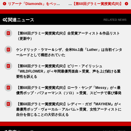
リアーナ「Diamonds」をペッパピッグがカバー、BTSほか楽曲収録の『Peppa Pig Pop』から新MV公開
【第68回グラミー賞授賞式(R)】バッド・バニー『DeBI TiRAR MaS FOToS』が＜年間最優秀アルバム＞受賞、計3部門に輝く
関連ニュース
RELATED NEWS
【第68回グラミー賞授賞式(R)】全受賞アーティスト＆作品リスト
（更新中）
ケンドリック・ラマー＆シザ、全米No.1曲「Luther」は当初インタ
ールードとして構想されていた
【第68回グラミー賞授賞式(R)】ビリー・アイリッシュ
「WILDFLOWER」が＜年間最優秀楽曲＞受賞、声を上げ続ける重
要性を訴える
【第68回グラミー賞授賞式(R)】ローラ・ヤング「Messy」が＜最
優秀ポップ・パフォーマンス（ソロ）＞受賞、スピーチで喜び爆発
【第68回グラミー賞授賞式(R)】レディー・ガガ『MAYHEM』が＜
最優秀ポップ・ヴォーカル・アルバム＞受賞、女性アーティストに
自分を信じることの大切さ伝える