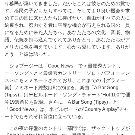
り移民が築いてきました。だからこれは彼らのための賞で
す。移民の子どもたちすべてに、そしてより良い機会を求
めてこの国に来た人たちに捧げたい。自由がすべての人に
約束され、努力する者に平等な機会が与えられる国の一員
になるために来た人たちへ。あなたたちの文化、音楽、物
語、伝統を持ち込んでくれてありがとう。あなたたちがア
メリカに色を与えています。心から愛しています。ありが
とう」と彼は語った。
シャブージーは「Good News」で＜最優秀カントリ
ー・ソング＞と＜最優秀カントリー・ソロ・パフォーマン
ス＞にもノミネートされており、これまでの【グラミー
賞】ノミネート総数は8にのぼる。楽曲「A Bar Song
(Tipsy)」は米ビルボード・ソング・チャート“Hot 100”で通
算19週首位を記録。さらに「A Bar Song (Tipsy)」と
「Good News」は、米ビルボードの“Country Airplay”チャ
ートでもそれぞれ首位に立っている。
この夜の序盤のカントリー部門では、ザック・トップが