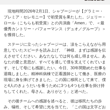
現地時間2026年2月1日、シャブージーが【グラミー・
プレミア・セレモニー】で初受賞を果たした。ジェリー・
ロール（こちらも初受賞）との共演曲「Amen」で、＜最
優秀カントリー・パフォーマンス（デュオ／グループ）＞
を獲得した。
ステージに立ったシャブージーは、涙をこらえながら用
意していたスピーチを読み上げ、「神様、まずは感謝を伝
えさせてください。あなたなしでは何も成し得ません。あ
なたの愛と意思が、すべてを通して僕を支えてくれていま
す。そして母にも感謝したい。今日、30年間勤めた仕事を
退職しました。精神科病棟で正看護師として働き、医療の
現場に身を捧げてきました。この国に移民として来て、僕
と4人のきょうだいを養うために3つも4つも仕事を掛け持
ちしてくれた。母さん、ありがとう」と述べた。
その後チームへの感謝を述べると、彼は移民たちの歩
み、犠牲、そして希望に光を当てた。「この国は文字どお