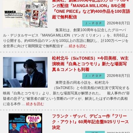
集英社、創業100周年記念のグローバルマ
ンガ配信『MANGA MILLION』8/6公開
『ONE PIECE』など約400作品を100言語
超で無料配信
2026年8月7日
Ｊ－ＰＯＰ
集英社は、創業100周年を記念したグローバ
ル・デジタルサービス『MANGA MILLION（マンガ ミリオン）』を、8月6日よ
り公開する。約400作品のマンガを100以上の言語に翻訳し、計100万ページを
全世界に向けて期間限定で無料配信す …
続きを読む
松村北斗（SixTONES）×今田美桜、W主
演映画『白鳥とコウモリ』新たな場面写
真＆コメントも到着
2026年8月7日
Ｊ－ＰＯＰ
東野圭吾の同名小説を、松村北斗
（SixTONES）と今田美桜のW主演で実写化する
映画『白鳥とコウモリ』より、新たな場面写真が解禁された。 殺人事件の“容
疑者の息子”と“被害者の娘”という禁断のバディが、解決したはずの事件の真相
に迫る本作 …
続きを読む
フランク・ザッパ、デビュー作『フリー
ク・アウト!』60周年記念盤9/25リリース
決定