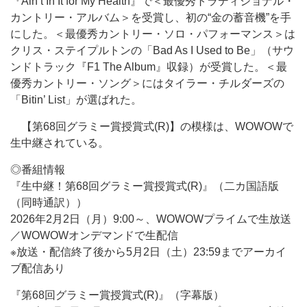
『Ain’t In It for My Health』で＜最優秀トラディショナル・
カントリー・アルバム＞を受賞し、初の“金の蓄音機”を手
にした。＜最優秀カントリー・ソロ・パフォーマンス＞は
クリス・ステイプルトンの「Bad As I Used to Be」（サウ
ンドトラック『F1 The Album』収録）が受賞した。＜最
優秀カントリー・ソング＞にはタイラー・チルダーズの
「Bitin’ List」が選ばれた。
【第68回グラミー賞授賞式(R)】の模様は、WOWOWで
生中継されている。
◎番組情報
『生中継！第68回グラミー賞授賞式(R)』（二カ国語版
（同時通訳））
2026年2月2日（月）9:00～、WOWOWプライムで生放送
／WOWOWオンデマンドで生配信
※放送・配信終了後から5月2日（土）23:59までアーカイ
ブ配信あり
『第68回グラミー賞授賞式(R)』（字幕版）