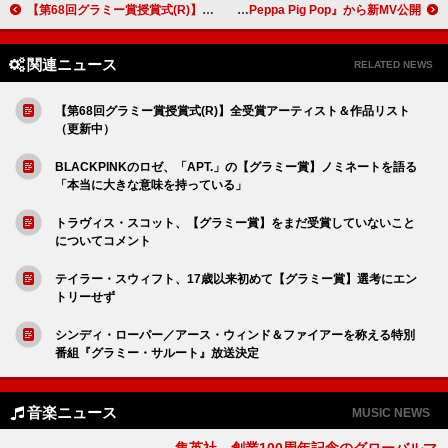
【第68回グラミー賞授賞式(R)】ビリー・アイリッシュ「WILDFLOWER」が＜年間最優秀楽曲＞受賞、声を上げ続ける重要性を訴える
リアーナ「Diamonds」をペッパピッグがカバー、BTSほか楽曲収録の『Peppa Pig Pop』から新MV公開
関連ニュース
RELATED NEWS
【第68回グラミー賞授賞式(R)】全受賞アーティスト＆作品リスト
（更新中）
BLACKPINKのロゼ、「APT.」の【グラミー賞】ノミネートを語る
「本当に大きな意味を持っている」
トラヴィス・スコット、【グラミー賞】をまだ受賞していないこと
についてコメント
テイラー・スウィフト、17歳以来初めて【グラミー賞】選考にエン
トリーせず
シンディ・ローパー／アース・ウィンド＆ファイアーを称える特別
番組『グラミー・サルート』放送決定
音楽ニュース
MUSIC NEWS