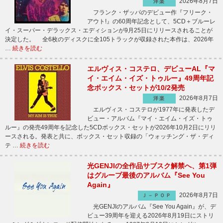
2026年8月7日
洋楽
フランク・ザッパのデビュー作『フリーク・
アウト!』の60周年記念として、5CD＋ブルーレ
イ・スーパー・デラックス・エディションが9月25日にリリースされることが
決定した。 全6枚のディスクに全105トラックが収録された本作は、2026年
…
続きを読む
エルヴィス・コステロ、デビューAL『マ
イ・エイム・イズ・トゥルー』49周年記
念ボックス・セットが10/2発売
2026年8月7日
洋楽
エルヴィス・コステロが1977年に発表したデ
ビュー・アルバム『マイ・エイム・イズ・トゥ
ルー』の発売49周年を記念した5CDボックス・セットが2026年10月2日にリリ
ースされる。発表と共に、ボックス・セット収録の「ウォッチング・ザ・ディ
テ …
続きを読む
光GENJIの全作品サブスク解禁へ、第1弾
はグループ最後のアルバム『See You
Again』
2026年8月7日
Ｊ－ＰＯＰ
光GENJIのアルバム『See You Again』が、デ
ビュー39周年を迎える2026年8月19日にストリ