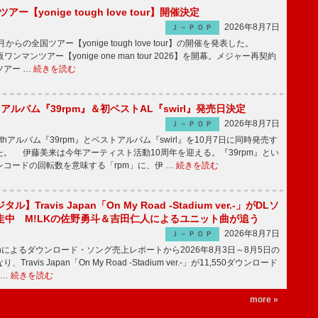
ツアー【yonige tough love tour】開催決定
2026年8月7日
Ｊ－ＰＯＰ
月からの全国ツアー【yonige tough love tour】の開催を発表した。
阪ワンマンツアー【yonige one man tour 2026】を開幕。メジャー再契約
ツアー …
続きを読む
hアルバム『39rpm』＆初ベストAL『swirl』発売日決定
2026年8月7日
Ｊ－ＰＯＰ
hアルバム『39rpm』とベストアルバム『swirl』を10月7日に同時発売す
。 伊藤美来は今年アーティスト活動10周年を迎える。『39rpm』とい
コードの回転数を意味する「rpm」に、伊 …
続きを読む
】Travis Japan「On My Road -Stadium ver.-」がDLソ
走中 M!LKの佐野勇斗＆吉田仁人によるユニット曲が追う
2026年8月7日
Ｊ－ＰＯＰ
apanによるダウンロード・ソング売上レポートから2026年8月3日～8月5日の
ravis Japan「On My Road -Stadium ver.-」が11,550ダウンロード
 …
続きを読む
more »