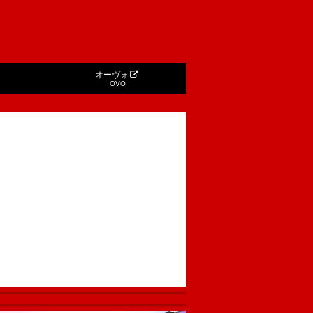
オーヴォ
OVO