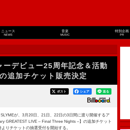
ニュース
音楽
特別企画
NEWS
MUSIC
PR
メジャーデビュー25周年記念＆活動
の追加チケット販売決定
ポスト
シェア
送る
SLYMEが、3月20日、21日、22日の3日間に渡り開催するア
ry GREATEST LIVE – Final Three Nights –】の追加チケット
2時よりチケットの抽選受付を開始する。