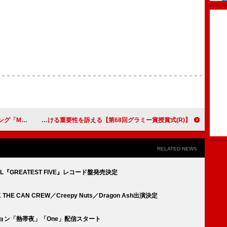
、スピーチで喜び爆発
【第68回グラミー賞授賞式(R)】ビリー・アイリッシュ「WILDFLOWER」が＜年間最優秀楽曲＞受賞、声を上げ続ける重要性を訴える
RELATED NEWS
L『GREATEST FIVE』レコード盤発売決定
HE CAN CREW／Creepy Nuts／Dragon Ash出演決定
Eバージョン「熱帯夜」「One」配信スタート