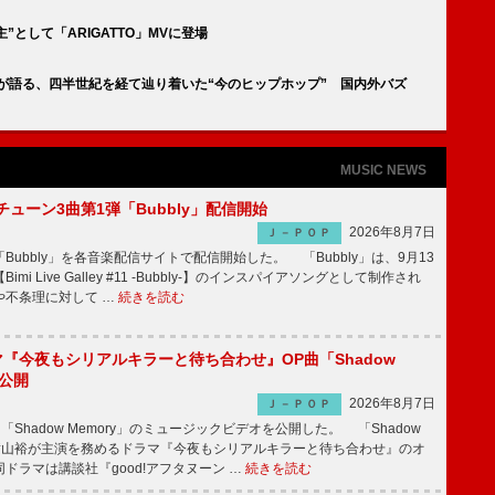
世主”として「ARIGATTO」MVに登場
MEが語る、四半世紀を経て辿り着いた“今のヒップホップ” 国内外バズ
MUSIC NEWS
ーチューン3曲第1弾「Bubbly」配信開始
2026年8月7日
Ｊ－ＰＯＰ
Bubbly」を各音楽配信サイトで配信開始した。 「Bubbly」は、9月13
mi Live Galley #11 -Bubbly-】のインスパイアソングとして制作され
や不条理に対して …
続きを読む
ラマ『今夜もシリアルキラーと待ち合わせ』OP曲「Shadow
V公開
2026年8月7日
Ｊ－ＰＯＰ
「Shadow Memory」のミュージックビデオを公開した。 「Shadow
、横山裕が主演を務めるドラマ『今夜もシリアルキラーと待ち合わせ』のオ
ドラマは講談社『good!アフタヌーン …
続きを読む