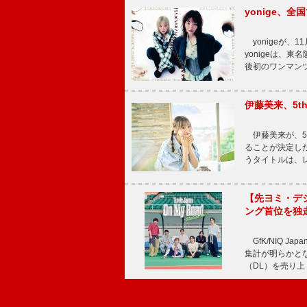
yonige、全国
yonigeが、11
yonigeは、東名
後初のワンマン
伊藤美来、5t
伊藤美来が、5t
ることが決定した
うタイトルは、レ
【先ヨミ・デジタル
ング首位を独
GfK/NIQ J
集計が明らかとなり、T
（DL）を売り上