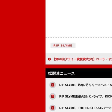
RIP SLYME
【第68回グラミー賞授賞式(R)】ローラ・ヤング「Messy」が＜最優秀ポップ・パフォーマンス（ソロ）＞受賞
関連ニュース
RIP SLYME、昨年7月リリースベストA
RIP SLYME主催の対バンライブ、KICK T
RIP SLYME、THE FIRST TAK