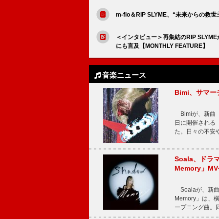
m-flo＆RIP SLYME、“未来からの救
＜インタビュー＞再集結のRIP SLY
にも言及【MONTHLY FEATURE】
音楽ニュース
Bimi、サマ
Bimiが、新曲「
日に開催される【Bi
た。日々の不安
Soala、ド
Memory」M
Soalaが、新曲
Memory」は
ープニング曲。同