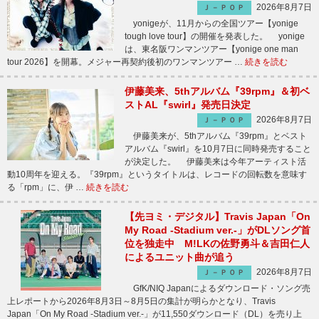
2026年8月7日
Ｊ－ＰＯＰ
yonigeが、11月からの全国ツアー【yonige
tough love tour】の開催を発表した。 yonige
は、東名阪ワンマンツアー【yonige one man
tour 2026】を開幕。メジャー再契約後初のワンマンツアー …
続きを読む
伊藤美来、5thアルバム『39rpm』＆初ベ
ストAL『swirl』発売日決定
2026年8月7日
Ｊ－ＰＯＰ
伊藤美来が、5thアルバム『39rpm』とベスト
アルバム『swirl』を10月7日に同時発売すること
が決定した。 伊藤美来は今年アーティスト活
動10周年を迎える。『39rpm』というタイトルは、レコードの回転数を意味す
る「rpm」に、伊 …
続きを読む
【先ヨミ・デジタル】Travis Japan「On
My Road -Stadium ver.-」がDLソング首
位を独走中 M!LKの佐野勇斗＆吉田仁人
によるユニット曲が追う
2026年8月7日
Ｊ－ＰＯＰ
GfK/NIQ Japanによるダウンロード・ソング売
上レポートから2026年8月3日～8月5日の集計が明らかとなり、Travis
Japan「On My Road -Stadium ver.-」が11,550ダウンロード（DL）を売り上