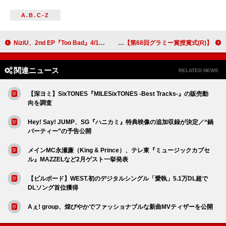
A.B.C-Z
NiziU、2nd EP『Too Bad』4/1リリース決定 最新ビジュアルも公開
【第68回グラミー賞授賞式(R)】レディー・ガガ『MAYHEM』が＜最優秀ポップ・ヴォーカル・アルバム＞受賞、女性アーティストに自分を信じることの大切さ伝える
関連ニュース
RELATED NEWS
【深ヨミ】SixTONES『MILESixTONES -Best Tracks-』の販売動
向を調査
Hey! Say! JUMP、SG『ハニカミ』特典映像の追加収録が決定／“鍋
パーティー”の予告公開
メインMC永瀬廉（King & Prince）、テレ東『ミュージックカプセ
ル』MAZZELなど2月ゲスト一挙発表
【ビルボード】WEST.初のデジタルシングル「愛執」5.1万DL超で
DLソング首位獲得
Aぇ! group、煌びやかでファッショナブルな新曲MVティザーを公開