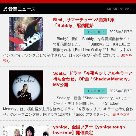
音楽ニュース
MUSIC NEWS
Bimi、サマーチューン3曲第1弾
「Bubbly」配信開始
2026年8月7日
Ｊ－ＰＯＰ
Bimiが、新曲「Bubbly」を各音楽配信サイト
で配信開始した。 「Bubbly」は、9月13日に
開催される【Bimi Live Galley #11 -Bubbly-】の
インスパイアソングとして制作された。日々の不安や不条理に対して …
続きを
読む
Soala、ドラマ『今夜もシリアルキラーと
待ち合わせ』OP曲「Shadow Memory」
MV公開
2026年8月7日
Ｊ－ＰＯＰ
Soalaが、新曲「Shadow Memory」のミュー
ジックビデオを公開した。 「Shadow
Memory」は、横山裕が主演を務めるドラマ『今夜もシリアルキラーと待ち合わ
せ』のオープニング曲。同ドラマは講談社『good!アフタヌーン …
続きを読む
yonige、全国ツアー【yonige tough
love tour】開催決定