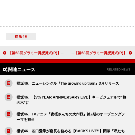
櫻坂46
【第68回グラミー賞授賞式(R)】 ケンドリック・ラマー『GNX』が＜最優秀ラップ・アルバム＞に輝く
【第68回グラミー賞授賞式(R)】バッド・バニー『DeBI TiRAR MaS FOToS』が＜最優秀アーバン・ミュージック・アルバム＞受賞、憎悪でなく愛の重要性語る
関連ニュース
RELATED NEWS
櫻坂46、ニューシングル『The growing up train』3月リリース
櫻坂46、【5th YEAR ANNIVERSARY LIVE】キービジュアルで“桜
の木”に
櫻坂46、TVアニメ『夜桜さんちの大作戦』第2期のオープニングテ
ーマを担当
櫻坂46、谷口愛季が座長を務める【BACKS LIVE!!】閉幕「私たち