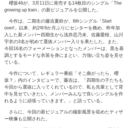
櫻坂46が、3月11日に発売する14枚目のシングル「The
growing up train」の新ビジュアルを公開した。
今作は、二期生の藤吉夏鈴が、6thシングル「Start
over!」以来、約2年9か月ぶりにセンターを務め、昨年加
入した新メンバー四期生から浅井恋乃未、佐藤愛桜、山川
宇衣の3名が初めて選抜メンバー入りを果たした。また、
今回16名のフォーメーションとなったメンバーは、黒を基
調とするモードな衣装を身にまとい、力強い立ち姿を見せ
ている。
今作について、レギュラー番組「そこ曲がったら、櫻
坂？」内のインタビューで、藤吉は、「四期生の子たちも
今回から選抜に入ってくれているので、私も先輩として背
中を見せていきたい。メンバーみんなで良いシングルを作
れるように頑張っていきます。」と語っている。
さらに、今回の新ビジュアルの撮影風景を収めたティザ
ー映像も公開された。