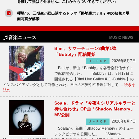
を推して損はさせません。これからもついてきてください」
櫻坂46、三期生が総出演するドラマ『路地裏ホテル』初の映像と場
面写真が解禁
音楽ニュース
MUSIC NEWS
Bimi、サマーチューン3曲第1弾
「Bubbly」配信開始
2026年8月7日
Ｊ－ＰＯＰ
Bimiが、新曲「Bubbly」を各音楽配信サイト
で配信開始した。 「Bubbly」は、9月13日に
開催される【Bimi Live Galley #11 -Bubbly-】の
インスパイアソングとして制作された。日々の不安や不条理に対して …
続きを
読む
Soala、ドラマ『今夜もシリアルキラーと
待ち合わせ』OP曲「Shadow Memory」
MV公開
2026年8月7日
Ｊ－ＰＯＰ
Soalaが、新曲「Shadow Memory」のミュー
ジックビデオを公開した。 「Shadow