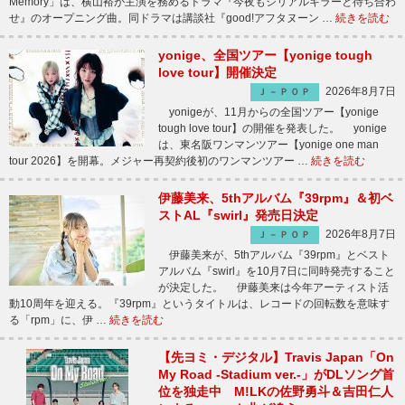
Memory」は、横山裕が主演を務めるドラマ『今夜もシリアルキラーと待ち合わ
せ』のオープニング曲。同ドラマは講談社『good!アフタヌーン …
続きを読む
yonige、全国ツアー【yonige tough
love tour】開催決定
2026年8月7日
Ｊ－ＰＯＰ
yonigeが、11月からの全国ツアー【yonige
tough love tour】の開催を発表した。 yonige
は、東名阪ワンマンツアー【yonige one man
tour 2026】を開幕。メジャー再契約後初のワンマンツアー …
続きを読む
伊藤美来、5thアルバム『39rpm』＆初ベ
ストAL『swirl』発売日決定
2026年8月7日
Ｊ－ＰＯＰ
伊藤美来が、5thアルバム『39rpm』とベスト
アルバム『swirl』を10月7日に同時発売すること
が決定した。 伊藤美来は今年アーティスト活
動10周年を迎える。『39rpm』というタイトルは、レコードの回転数を意味す
る「rpm」に、伊 …
続きを読む
【先ヨミ・デジタル】Travis Japan「On
My Road -Stadium ver.-」がDLソング首
位を独走中 M!LKの佐野勇斗＆吉田仁人