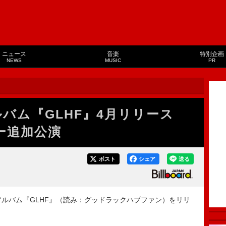
ニュース
音楽
特別企画
NEWS
MUSIC
PR
ルバム『GLHF』4月リリース
ー追加公演
ポスト
シェア
送る
ューアルバム『GLHF』（読み：グッドラックハブファン）をリリ