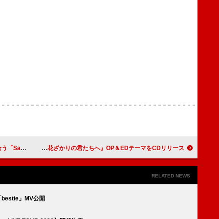
ライブ映像を公開
YOASOBI、アニメ『花ざかりの君たちへ』OP＆EDテーマをCDリリース
RELATED NEWS
estie」MV公開