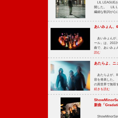
LIL LEAG
開した。 LIL
繊細な歌詞が心
あいみょん、
あいみょんが、
ール」は、202
曲で、あいみょ
読む
あたらよ、ニ
あたらよが、8
容を発表した。
の異世界で無双
続きを読む
ShowMinorS
新曲「Grada
ShowMinor