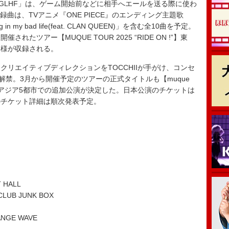
GLHF」は、ゲーム開始前などに相手へエールを送る際に使わ
の略。収録曲は、TVアニメ『ONE PIECE』のエンディング主題歌
 my bad life(feat. CLAN QUEEN)」を含む全10曲を予定。
されたツアー【MUQUE TOUR 2025 “RIDE ON !”】東
演の模様が収録される。
リエイティブディレクションをTOCCHIIが手がけ、コンセ
解禁。3月から開催予定のツアーの正式タイトルも【muque
】に決定し、アジア5都市での追加公演が決定した。日本公演のチケットは
のチケット詳細は順次発表予定。
 HALL
CLUB JUNK BOX
in
NGE WAVE