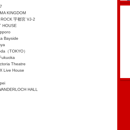
-7
MA KINGDOM
 ROCK 宇都宮 VJ-2
 HOUSE
pporo
 Bayside
oya
neda（TOKYO）
Fukuoka
ia Theatre
ive House
ei
NDERLOCH HALL