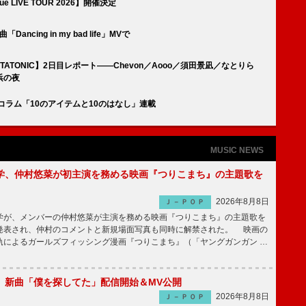
 LIVE TOUR 2026】開催決定
ancing in my bad life」MVで
TATONIC】2日目レポート――Chevon／Aooo／須田景凪／なとりら
浜の夜
コラム「10のアイテムと10のはなし」連載
MUSIC NEWS
学、仲村悠菜が初主演を務める映画『つりこまち』の主題歌を
2026年8月8日
Ｊ－ＰＯＰ
が、メンバーの仲村悠菜が主演を務める映画『つりこまち』の主題歌を
発表され、仲村のコメントと新規場面写真も同時に解禁された。 映画の
軌によるガールズフィッシング漫画『つりこまち』（「ヤングガンガン …
GUE、新曲「僕を探してた」配信開始＆MV公開
2026年8月8日
Ｊ－ＰＯＰ