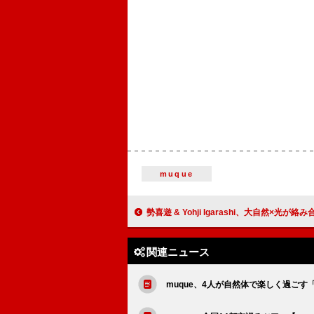
muque
勢喜遊 & Yohji Igarashi、大自然×光が絡み合う「Say Less」
関連ニュース
muque、4人が自然体で楽しく過ごす「b