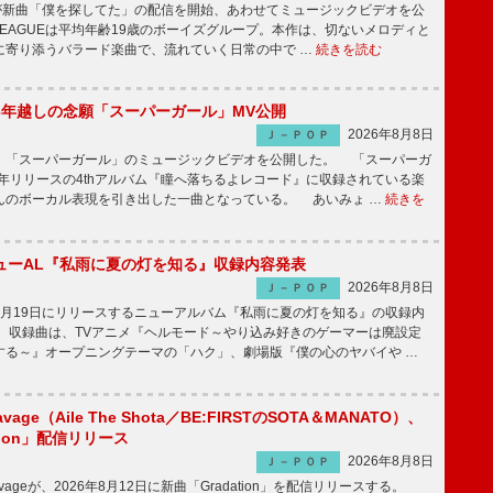
UEが新曲「僕を探してた」の配信を開始、あわせてミュージックビデオを公
 LEAGUEは平均年齢19歳のボーイズグループ。本作は、切ないメロディと
に寄り添うバラード楽曲で、流れていく日常の中で …
続きを読む
6年越しの念願「スーパーガール」MV公開
2026年8月8日
Ｊ－ＰＯＰ
「スーパーガール」のミュージックビデオを公開した。 「スーパーガ
2年リリースの4thアルバム『瞳へ落ちるよレコード』に収録されている楽
んのボーカル表現を引き出した一曲となっている。 あいみょ …
続きを
ューAL『私雨に夏の灯を知る』収録内容発表
2026年8月8日
Ｊ－ＰＯＰ
月19日にリリースするニューアルバム『私雨に夏の灯を知る』の収録内
 収録曲は、TVアニメ『ヘルモード～やり込み好きのゲーマーは廃設定
する～』オープニングテーマの「ハク」、劇場版『僕の心のヤバイや …
avage（Aile The Shota／BE:FIRSTのSOTA＆MANATO）、
tion」配信リリース
2026年8月8日
Ｊ－ＰＯＰ
Savageが、2026年8月12日に新曲「Gradation」を配信リリースする。