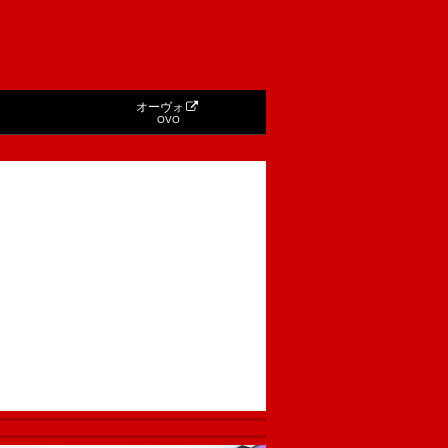
オーヴォ
OVO