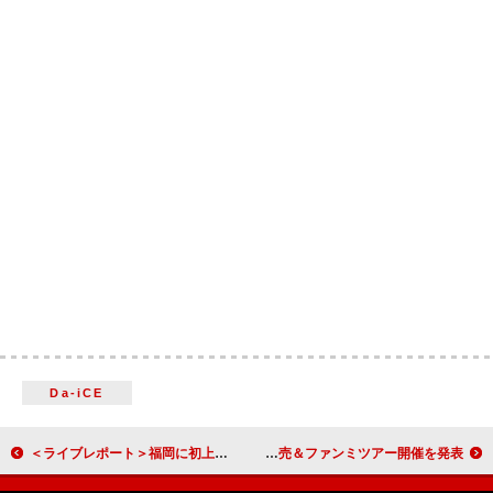
Da-iCE
＜ライブレポート＞福岡に初上陸 テヨン除隊後＆EXOカムバ後日本初ステージなど見どころ満載の【SMTOWN LIVE 2025-26 in FUKUOKA】初日
STARGLOW、デビューショーケースでニューシングル発売＆ファンミツアー開催を発表