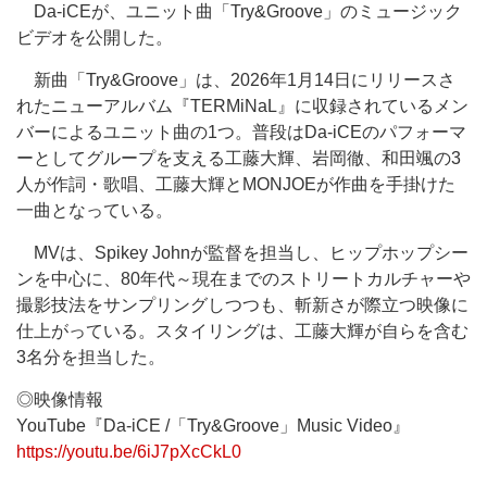
Da-iCEが、ユニット曲「Try&Groove」のミュージック
ビデオを公開した。
新曲「Try&Groove」は、2026年1月14日にリリースさ
れたニューアルバム『TERMiNaL』に収録されているメン
バーによるユニット曲の1つ。普段はDa-iCEのパフォーマ
ーとしてグループを支える工藤大輝、岩岡徹、和田颯の3
人が作詞・歌唱、工藤大輝とMONJOEが作曲を手掛けた
一曲となっている。
MVは、Spikey Johnが監督を担当し、ヒップホップシー
ンを中心に、80年代～現在までのストリートカルチャーや
撮影技法をサンプリングしつつも、斬新さが際立つ映像に
仕上がっている。スタイリングは、工藤大輝が自らを含む
3名分を担当した。
◎映像情報
YouTube『Da-iCE /「Try&Groove」Music Video』
https://youtu.be/6iJ7pXcCkL0