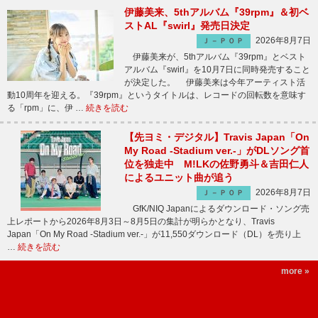
伊藤美来、5thアルバム『39rpm』＆初ベ
ストAL『swirl』発売日決定
2026年8月7日
Ｊ－ＰＯＰ
伊藤美来が、5thアルバム『39rpm』とベスト
アルバム『swirl』を10月7日に同時発売すること
が決定した。 伊藤美来は今年アーティスト活
動10周年を迎える。『39rpm』というタイトルは、レコードの回転数を意味す
る「rpm」に、伊 …
続きを読む
【先ヨミ・デジタル】Travis Japan「On
My Road -Stadium ver.-」がDLソング首
位を独走中 M!LKの佐野勇斗＆吉田仁人
によるユニット曲が追う
2026年8月7日
Ｊ－ＰＯＰ
GfK/NIQ Japanによるダウンロード・ソング売
上レポートから2026年8月3日～8月5日の集計が明らかとなり、Travis
Japan「On My Road -Stadium ver.-」が11,550ダウンロード（DL）を売り上
…
続きを読む
more »