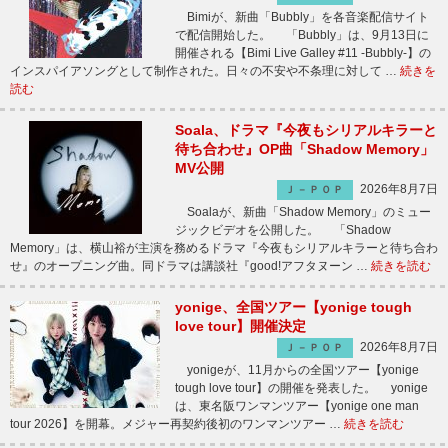
Bimiが、新曲「Bubbly」を各音楽配信サイト
で配信開始した。 「Bubbly」は、9月13日に
開催される【Bimi Live Galley #11 -Bubbly-】の
インスパイアソングとして制作された。日々の不安や不条理に対して …
続きを
読む
Soala、ドラマ『今夜もシリアルキラーと
待ち合わせ』OP曲「Shadow Memory」
MV公開
2026年8月7日
Ｊ－ＰＯＰ
Soalaが、新曲「Shadow Memory」のミュー
ジックビデオを公開した。 「Shadow
Memory」は、横山裕が主演を務めるドラマ『今夜もシリアルキラーと待ち合わ
せ』のオープニング曲。同ドラマは講談社『good!アフタヌーン …
続きを読む
yonige、全国ツアー【yonige tough
love tour】開催決定
2026年8月7日
Ｊ－ＰＯＰ
yonigeが、11月からの全国ツアー【yonige
tough love tour】の開催を発表した。 yonige
は、東名阪ワンマンツアー【yonige one man
tour 2026】を開幕。メジャー再契約後初のワンマンツアー …
続きを読む