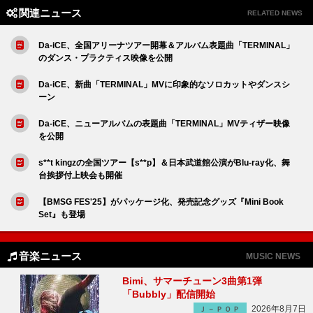
関連ニュース
RELATED NEWS
Da-iCE、全国アリーナツアー開幕＆アルバム表題曲「TERMINAL」
のダンス・プラクティス映像を公開
Da-iCE、新曲「TERMINAL」MVに印象的なソロカットやダンスシ
ーン
Da-iCE、ニューアルバムの表題曲「TERMINAL」MVティザー映像
を公開
s**t kingzの全国ツアー【s**p】＆日本武道館公演がBlu-ray化、舞
台挨拶付上映会も開催
【BMSG FES'25】がパッケージ化、発売記念グッズ『Mini Book
Set』も登場
音楽ニュース
MUSIC NEWS
Bimi、サマーチューン3曲第1弾
「Bubbly」配信開始
2026年8月7日
Ｊ－ＰＯＰ