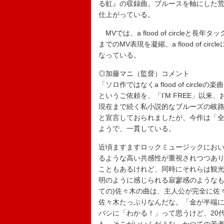
る虹』の収録曲。ブルースを軸にした
仕上がっている。
MVでは、a flood of circleと長年
までのMV表現を凝縮。a flood of 
なっている。
◎加藤マニ（監督）コメント
「ソロ作ではなくa flood of ci
というご依頼を、「I’M FREE」以
現在まで続く私小説的なブルーズの岐路
と宣言しておられましたが、今作は「全
ようで、一貫している。
近頃ますますロックミュージックにお
るような高い共感性が重視されつつあ
こともあるけれど、同時にそれらは観
明のように感じられる寂寥感のようなも
ての)佐々木の曲は、主人公が完全に佐
佐々木たっぷりなんだな。「金が半端に
バシに「わかる！」って思うけど、20