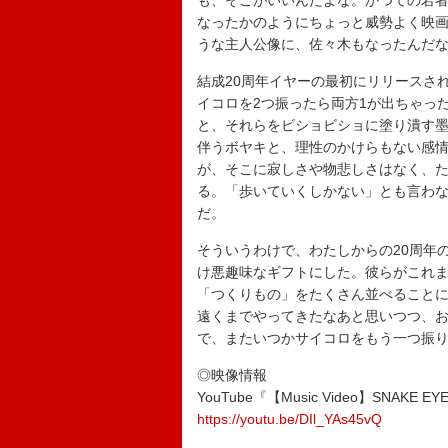
も、そこがいいんだよな。かつての若
なったかのようにちょっと威勢よく映
うな主人公像に、佐々木もなったんだ
結成20周年イヤーの最初にリリースさ
イコロを2つ振ったら両方1が出ちゃっ
と、それらをビショビショに塗り潰す
伴うボヤキと、理性のかけらもない感
が、そこに寂しさや物悲しさはなく、
る。「歩いていくしかない」とも言わ
だ。
そういうわけで、わたしからの20周年
け悪趣味なギフトにした。彼らがこれ
「つくりもの」をたくさん並べることに
遠くまでやってきたなあと思いつつ、
で、またいつかサイコロをもう一つ振り
◎映像情報
YouTube『【Music Video】SNAKE EYES B
https://youtu.be/DIl_YAs45vQ