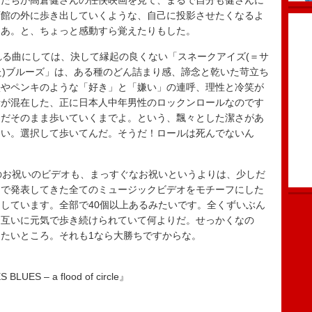
者たちが高倉健さんの任侠映画を見て、まるで自分も健さんに
画館の外に歩き出していくような、自己に投影させたくなるよ
なあ。と、ちょっと感動すら覚えたりもした。
れる曲にしては、決して縁起の良くない「スネークアイズ(＝サ
た)ブルーズ」は、ある種のどん詰まり感、諦念と乾いた苛立ち
墨やペンキのような「好き」と「嫌い」の連呼、理性と冷笑が
情が混在した、正に日本人中年男性のロックンロールなのです
ただそのまま歩いていくまでよ。という、飄々とした潔さがあ
ない。選択して歩いてんだ。そうだ！ロールは死んでないん
のお祝いのビデオも、まっすぐなお祝いというよりは、少しだ
まで発表してきた全てのミュージックビデオをモチーフにした
しています。全部で40個以上あるみたいです。全くずいぶん
お互いに元気で歩き続けられていて何よりだ。せっかくなの
たいところ。それも1なら大勝ちですからな。
LUES – a flood of circle』