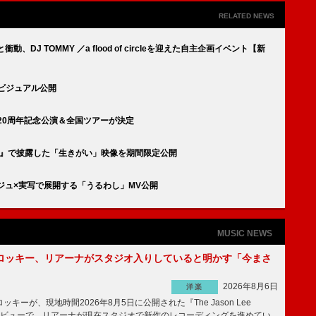
RELATED NEWS
DJ TOMMY ／a flood of circleを迎えた自主企画イベント【新
独公演ビジュアル公開
での結成20周年記念公演＆全国ツアーが決定
S歌謡祭』で披露した「生きがい」映像を期間限定公開
コラージュ×実写で展開する「うるわし」MV公開
MUSIC NEWS
ロッキー、リアーナがスタジオ入りしていると明かす「今まさ
2026年8月6日
洋楽
ーが、現地時間2026年8月5日に公開された『The Jason Lee
ンタビューで、リアーナが現在スタジオで新作のレコーディングを進めてい