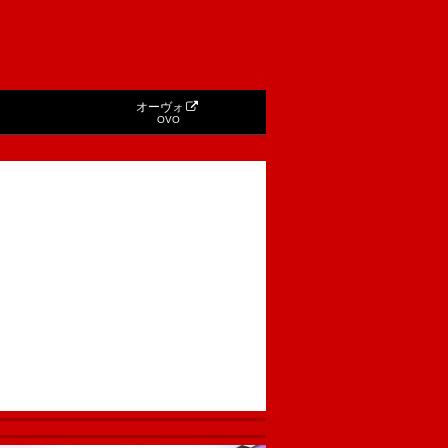
オーヴォ
OVO