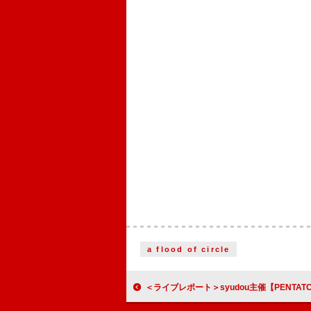
a flood of circle
＜ライブレポート＞syudou主催【PENTATONIC】2日目レポート――Chevon／Aooo／須田景凪／なとりらが競演 「新しい