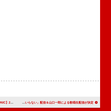
脈動」が始まった横浜の夜
サカナクション、新曲「いらない」配信＆山口一郎による歌唱生配信が決定