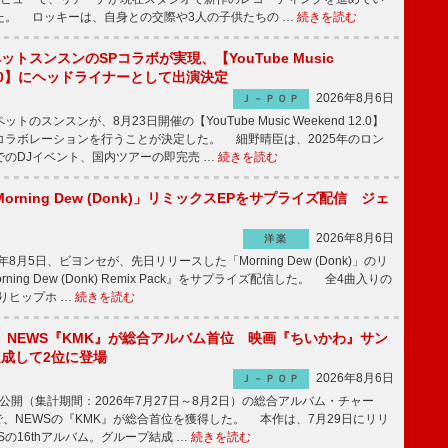
た。 ロッキーは、自身との交際や3人の子供たちの …
続きを読む
ットスンスンのSPコラボが実現、【YouTube Music
 12.0】にヘッドライナーとして出演決定
2026年8月6日
Ｊ－ＰＯＰ
のスンスンが、8月23日開催の【YouTube Music Weekend 12.0】
コラボレーションを行うことが決定した。 細野晴臣は、2025年のロン
でのDJイベント、国内ツアーの即完売 …
続きを読む
rning Dew (Donk)」リミックスEPをサプライズ配信 ジェ
2026年8月6日
洋楽
8月5日、ビヨンセが、先日リリースした「Morning Dew (Donk)」のリ
ning Dew (Donk) Remix Pack』をサプライズ配信した。 全4曲入りの
りヒップホ …
続きを読む
】NEWS『KMK』が総合アルバム首位 映画『ちいかわ』サン
達成して2位に登場
2026年8月6日
Ｊ－ＰＯＰ
日公開（集計期間：2026年7月27日～8月2日）の総合アルバム・チャー
ums”で、NEWSの『KMK』が総合首位を獲得した。 本作は、7月29日にリリ
Sの16thアルバム。グループ結成 …
続きを読む