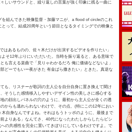
荒々しいサウンドと、繰り返しの言葉が強く印象に残る一曲に
タッグを組んできた映像監督・加藤マニが、a flood of circleのこれ
circleにとって、結成20周年という節目となるタイミングでの映像と
rcleの楽曲ではあるものの、佐々木だけが出演するビデオを作りたい」
来、およそ12年ぶりにいただいた。当時を振り返ると、ある意味で
とも言える楽曲で「見りゃわかるだろ 俺に価値などないよ」
部どーでもいー夜がきた 有金ばら撒きたい」ときた。真逆な
いても、リスナーが歌詞の主人公を自分自身に置き換えて聞け
り、そうした感情移入しやすいデザイン性の美しさに感心する
光地の顔出しパネルの穴のように、最初から主人公が全くの透
のからも逃れられないわけで、その点、(特にこの12年におい
々木自身なんですよね。それはもうトッポのように、最後まで
前よりある」なんてさ、40代になったわたしからしたらビシ
代への共感性を完全に置いてきぼりにしているわけですよ。で