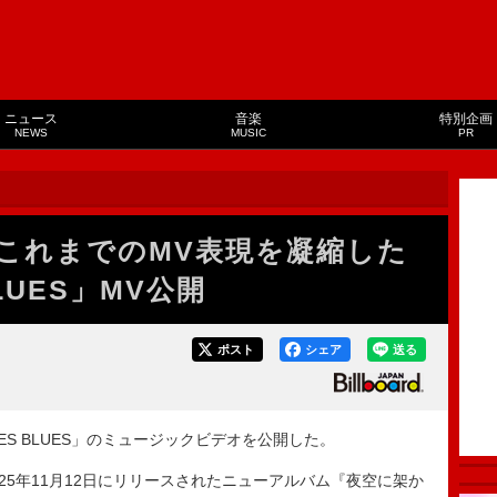
ニュース
音楽
特別企画
NEWS
MUSIC
PR
ircle、これまでのMV表現を凝縮した
BLUES」MV公開
ポスト
シェア
送る
AKE EYES BLUES」のミュージックビデオを公開した。
、2025年11月12日にリリースされたニューアルバム『夜空に架か