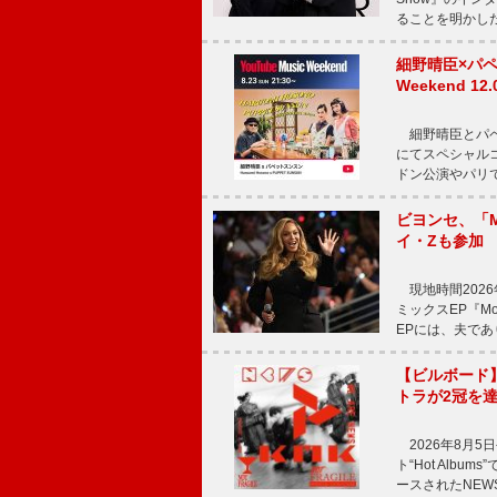
ることを明かし
細野晴臣×パペ
Weekend
細野晴臣とパペット
にてスペシャル
ドン公演やパリ
ビヨンセ、「Mo
イ・Zも参加
現地時間2026年
ミックスEP『Mor
EPには、夫であ
【ビルボード
トラが2冠を
2026年8月5
ト“Hot Alb
ースされたNEW