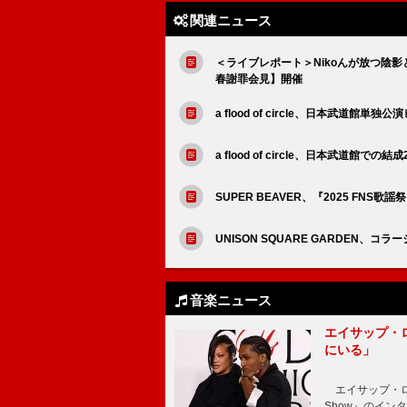
関連ニュース
＜ライブレポート＞Nikoんが放つ陰影と衝動、
春謝罪会見】開催
a flood of circle、日本武道館単
a flood of circle、日本武道館
SUPER BEAVER、『2025 FN
UNISON SQUARE GARDEN、
音楽ニュース
エイサップ・
にいる」
エイサップ・ロッキ
Show』のイ