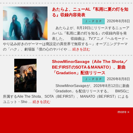
あたらよ、ニューAL『私雨に夏の灯を知
る』収録内容発表
2026年8月8日
Ｊ－ＰＯＰ
あたらよが、8月19日にリリースするニューア
ルバム『私雨に夏の灯を知る』の収録内容を発
表した。 収録曲は、TVアニメ『ヘルモード～
やり込み好きのゲーマーは廃設定の異世界で無双する～』オープニングテーマ
の「ハク」、劇場版『僕の心のヤバイや …
続きを読む
ShowMinorSavage（Aile The Shota／
BE:FIRSTのSOTA＆MANATO）、新曲
「Gradation」配信リリース
2026年8月8日
Ｊ－ＰＯＰ
ShowMinorSavageが、2026年8月12日に新曲
「Gradation」を配信リリースする。 BMSGに
所属するAile The Shota、SOTA（BE:FIRST）、MANATO（BE:FIRST）による
ユニット・Sho …
続きを読む
more »