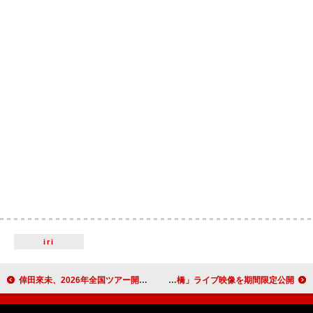
iri
倖田來未、2026年全国ツアー開催決定 25周年記念アリーナツアー香港公演も同時発表
乃木坂46、【CENTRAL 2025】の「歩道橋」ライブ映像を期間限定公開