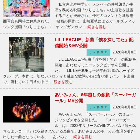
私立恵比寿中学が、メンバーの仲村悠菜が主
演を務める映画『つりこまち』の主題歌を担当
することが発表され、仲村のコメントと新規場
面写真も同時に解禁された。 映画の原作は、山崎夏軌によるガールズフィッ
シング漫画『つりこまち』（「ヤングガンガン …
続きを読む
LIL LEAGUE、新曲「僕を探してた」配
信開始＆MV公開
2026年8月8日
Ｊ－ＰＯＰ
LIL LEAGUEが新曲「僕を探してた」の配信を
開始、あわせてミュージックビデオを公開し
た。 LIL LEAGUEは平均年齢19歳のボーイズ
グループ。本作は、切ないメロディと繊細な歌詞が心に寄り添うバラード楽曲
で、流れていく日常の中で …
続きを読む
あいみょん、6年越しの念願「スーパーガ
ール」MV公開
2026年8月8日
Ｊ－ＰＯＰ
あいみょんが、「スーパーガール」のミュー
ジックビデオを公開した。 「スーパーガー
ル」は、2022年リリースの4thアルバム『瞳へ落
ちるよレコード』に収録されている楽曲で、あいみょんのボーカル表現を引き
出した一曲となっている。 あいみょ …
続きを読む