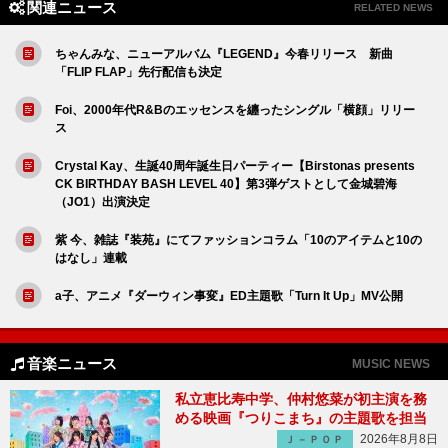
関連ニュース
RELATED NEWS
ちゃんみな、ニューアルバム『LEGEND』今春リリース 新曲
「FLIP FLAP」先行配信も決定
Foi、2000年代R&Bのエッセンスを纏ったシングル「横顔」リリー
ス
Crystal Kay、生誕40周年誕生日パーティー【Birstonas presents
CK BIRTHDAY BASH LEVEL 40】第3弾ゲストとして金城碧海
（JO1）出演決定
紫 今、雑誌『装苑』にてファッションコラム「10のアイテムと10の
はなし」連載
a子、アニメ『ダーウィン事変』ED主題歌「Turn It Up」MV公開
音楽ニュース
MUSIC NEWS
私立恵比寿中学、仲村悠菜が初主演を務
める映画『つりこまち』の主題歌を担当
2026年8月8日
Ｊ－ＰＯＰ