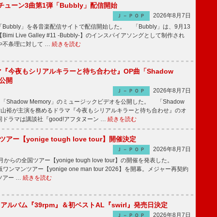
ーチューン3曲第1弾「Bubbly」配信開始
2026年8月7日
Ｊ－ＰＯＰ
Bubbly」を各音楽配信サイトで配信開始した。 「Bubbly」は、9月13
mi Live Galley #11 -Bubbly-】のインスパイアソングとして制作され
や不条理に対して …
続きを読む
ラマ『今夜もシリアルキラーと待ち合わせ』OP曲「Shadow
V公開
2026年8月7日
Ｊ－ＰＯＰ
「Shadow Memory」のミュージックビデオを公開した。 「Shadow
、横山裕が主演を務めるドラマ『今夜もシリアルキラーと待ち合わせ』のオ
ドラマは講談社『good!アフタヌーン …
続きを読む
ツアー【yonige tough love tour】開催決定
2026年8月7日
Ｊ－ＰＯＰ
月からの全国ツアー【yonige tough love tour】の開催を発表した。
阪ワンマンツアー【yonige one man tour 2026】を開幕。メジャー再契約
ツアー …
続きを読む
hアルバム『39rpm』＆初ベストAL『swirl』発売日決定
2026年8月7日
Ｊ－ＰＯＰ