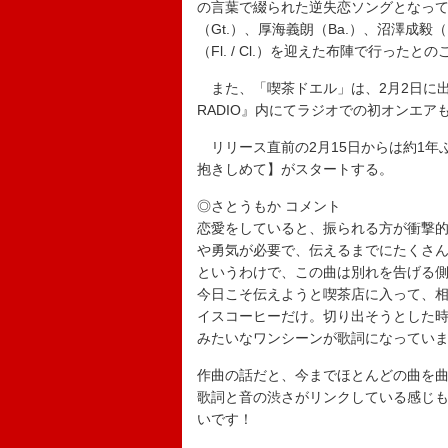
の言葉で綴られた逆失恋ソングとなっ
（Gt.）、厚海義朗（Ba.）、沼澤成毅
（Fl. / Cl.）を迎えた布陣で行ったとの
また、「喫茶ドエル」は、2月2日に出演す
RADIO』内にてラジオでの初オンエア
リリース直前の2月15日からは約1年ぶり
抱きしめて】がスタートする。
◎さとうもか コメント
恋愛をしていると、振られる方が衝撃
や勇気が必要で、伝えるまでにたくさ
というわけで、この曲は別れを告げる
今日こそ伝えようと喫茶店に入って、
イスコーヒーだけ。切り出そうとした時
みたいなワンシーンが歌詞になってい
作曲の話だと、今までほとんどの曲を
歌詞と音の渋さがリンクしている感じ
いです！