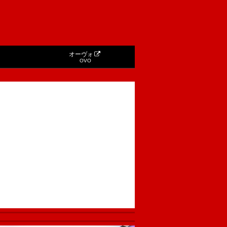
オーヴォ
OVO