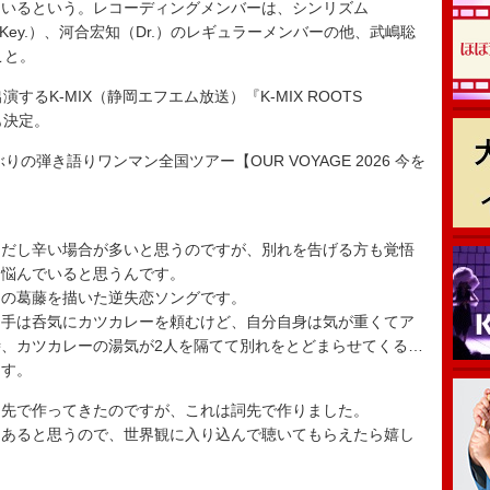
ているという。レコーディングメンバーは、シンリズム
（Key.）、河合宏知（Dr.）のレギュラーメンバーの他、武嶋聡
こと。
るK-MIX（静岡エフエム放送）『K-MIX ROOTS
も決定。
の弾き語りワンマン全国ツアー【OUR VOYAGE 2026 今を
的だし辛い場合が多いと思うのですが、別れを告げる方も覚悟
ん悩んでいると思うんです。
側の葛藤を描いた逆失恋ソングです。
相手は呑気にカツカレーを頼むけど、自分自身は気が重くてア
、カツカレーの湯気が2人を隔てて別れをとどまらせてくる…
ます。
曲先で作ってきたのですが、これは詞先で作りました。
もあると思うので、世界観に入り込んで聴いてもらえたら嬉し