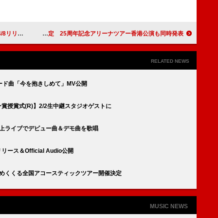
ー開催も発表
倖田來未、2026年全国ツアー開催決定 25周年記念アリーナツアー香港公演も同時発表
RELATED NEWS
ード曲「今を抱きしめて」MV公開
ー賞授賞式(R)】2/2生中継スタジオゲストに
イズ路上ライブでデビュー曲＆デモ曲を歌唱
ース＆Official Audio公開
締めくくる全国アコースティックツアー開催決定
MUSIC NEWS