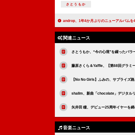
さとうもか
androp、1年4か月ぶりのニューアルバムを4/8リリース＆ツア
関連ニュース
さとうもか、“今の心境”を綴ったバラ
藤原さくら＆Yaffle、【第68回グラミ
【No No Girls】ふみの、サプラ
shallm、新曲「chocolate」デジタルリリ
矢井田 瞳、デビュー25周年イヤーを
音楽ニュース