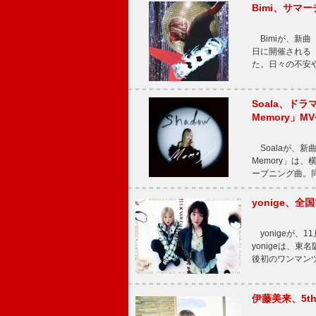
Bimi、サマ
Bimiが、新曲「
日に開催される【Bi
た。日々の不安
Soala、ド
Memory」M
Soalaが、新曲
Memory」は
ープニング曲。同
yonige、全国
yonigeが、11
yonigeは、東名
後初のワンマン
伊藤美来、5t