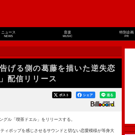
ニュース
音楽
特別企画
NEWS
MUSIC
PR
告げる側の葛藤を描いた逆失恋
」配信リリース
ポスト
シェア
送る
ングル「喫茶ドエル」をリリースする。
～シティポップを感じさせるサウンドと切ない恋愛模様が等身大