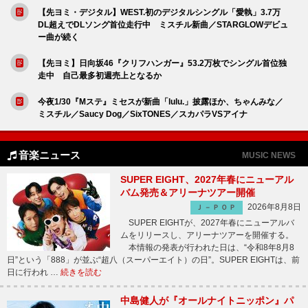
【先ヨミ・デジタル】WEST.初のデジタルシングル「愛執」3.7万
DL超えでDLソング首位走行中 ミスチル新曲／STARGLOWデビュ
ー曲が続く
【先ヨミ】日向坂46『クリフハンガー』53.2万枚でシングル首位独
走中 自己最多初週売上となるか
今夜1/30『Mステ』ミセスが新曲「lulu.」披露ほか、ちゃんみな／
ミスチル／Saucy Dog／SixTONES／スカパラVSアイナ
音楽ニュース
MUSIC NEWS
SUPER EIGHT、2027年春にニューアル
バム発売＆アリーナツアー開催
2026年8月8日
Ｊ－ＰＯＰ
SUPER EIGHTが、2027年春にニューアルバ
ムをリリースし、アリーナツアーを開催する。
本情報の発表が行われた日は、“令和8年8月8
日”という「888」が並ぶ“超八（スーパーエイト）の日”。SUPER EIGHTは、前
日に行われ …
続きを読む
中島健人が『オールナイトニッポン』パ