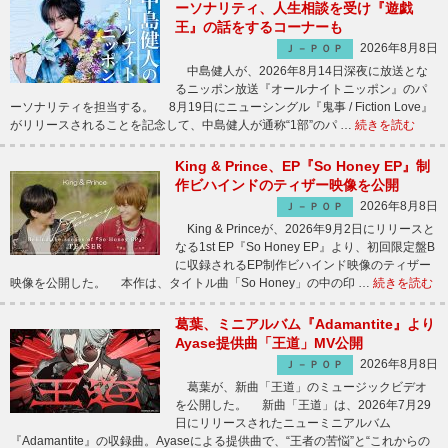
ーソナリティ、人生相談を受け『遊戯
王』の話をするコーナーも
2026年8月8日
Ｊ－ＰＯＰ
中島健人が、2026年8月14日深夜に放送とな
るニッポン放送『オールナイトニッポン』のパ
ーソナリティを担当する。 8月19日にニューシングル『鬼事 / Fiction Love』
がリリースされることを記念して、中島健人が通称“1部”のパ …
続きを読む
King & Prince、EP『So Honey EP』制
作ビハインドのティザー映像を公開
2026年8月8日
Ｊ－ＰＯＰ
King & Princeが、2026年9月2日にリリースと
なる1st EP『So Honey EP』より、初回限定盤B
に収録されるEP制作ビハインド映像のティザー
映像を公開した。 本作は、タイトル曲「So Honey」の中の印 …
続きを読む
葛葉、ミニアルバム『Adamantite』より
Ayase提供曲「王道」MV公開
2026年8月8日
Ｊ－ＰＯＰ
葛葉が、新曲「王道」のミュージックビデオ
を公開した。 新曲「王道」は、2026年7月29
日にリリースされたニューミニアルバム
『Adamantite』の収録曲。Ayaseによる提供曲で、“王者の苦悩”と“これからの