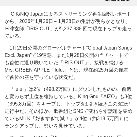
GfK/NIQ Japanによるストリーミング再生回数レポート
から、2026年1月26日～1月28日の集計が明らかとなり、
米津玄師「IRIS OUT」が5,237,838 回で現在トップを走っ
ている。
1月29日公開のグローバルチャート“Global Japan Songs
Excl. Japan”で19連覇、また1月28日公開の当チャートで
も首位に返り咲いていた「IRIS OUT」。接戦を続ける
Mrs. GREEN APPLE「lulu.」とは、現在約25万回の僅差
で首位の座を守っている状況だ。
「lulu.」は2位（498.2万回）にダウンしたものの、前週
と変わらず上位を維持している。King Gnu「AIZO」も3位
（395.8万回）をキープし、トップ3は引き続きこの3曲が
走行中だ。そのほか、歌番組とSNSで変わらず話題を集め
ているM!LK「好きすぎて滅！」が4位（約318.5万回）に
ランクアップし、勢いを見せている。