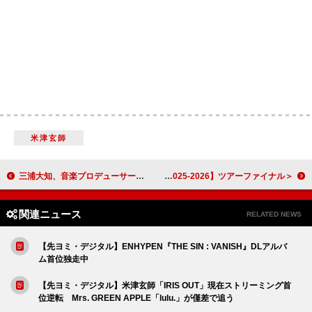
米津玄師
三浦大知、音楽プロデューサーUTAが手掛けてきた41曲＋新録曲のアルバム『Archive』発売決定
＜ライブレポート＞Offo tokyo、ジャンルを越えて鳴らした“自由な音楽”の集大成――【Offo tokyo Live Tour 2025-2026】ツアーファイナル
関連ニュース
RELATED NEWS
【先ヨミ・デジタル】ENHYPEN『THE SIN : VANISH』DLアルバ
ム首位独走中
【先ヨミ・デジタル】米津玄師「IRIS OUT」現在ストリーミング首
位逆転 Mrs. GREEN APPLE「lulu.」が僅差で追う