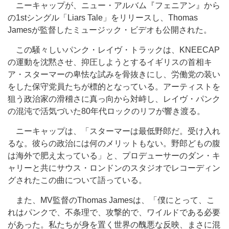
ニーキャップが、ニュー・アルバム『フェニアン』から
の1stシングル「Liars Tale」をリリースし、Thomas
Jamesが監督したミュージック・ビデオも公開された。
この騒々しいパンク・レイヴ・トラックは、KNEECAP
の運動を沈黙させ、抑圧しようとするイギリスの首相キ
ア・スターマーの卑怯な試みを骨抜きにし、労働党の装い
をした保守党員たちが標的となっている。アーティストを
狙う政治家の滑稽さに真っ向から対峙し、レイヴ・パンク
の混沌で活気づいた80年代ロックのリフが響き渡る。
ニーキャップは、「スターマーは最低野郎だ。受け入れ
るな。彼らの政治には何のメリットもない。野郎どもの腹
は海外で肥え太っている」と、プロデューサーのダン・キ
ャリーと共にサウス・ロンドンのスタジオでレコーディン
グされたこの曲について語っている。
また、MV監督のThomas Jamesは、「僕にとって、こ
れはパンクで、不条理で、攻撃的で、ワイルドである必要
があった。私たちが身を置く世界の醜悪な反映、まさに混