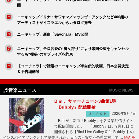
開
ニーキャップ／リナ・サワヤマ／マッシヴ・アタックなど400組の
アーティストがイスラエルからカタログ撤去
ニーキャップ、新曲「Sayonara」MV公開
ニーキャップ、テロ容疑の“魔女狩り”により米国公演をキャンセル
するも“極秘”のサプライズを約束
【コーチェラ】で話題のニーキャップ半自伝的映画、日本公開決定
＆予告編解禁
音楽ニュース
MUSIC NEWS
Bimi、サマーチューン3曲第1弾
「Bubbly」配信開始
2026年8月7日
Ｊ－ＰＯＰ
Bimiが、新曲「Bubbly」を各音楽配信サイト
で配信開始した。 「Bubbly」は、9月13日に
開催される【Bimi Live Galley #11 -Bubbly-】の
インスパイアソングとして制作された。日々の不安や不条理に対して …
続きを