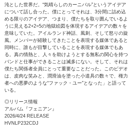
沌とした世界だ。“気晴らしのカーニバル”というアイデア
について話し合った。僕にとってそれは、3分間に詰め込
める限りのアイデア、つまり、僕たちを取り囲んでいるよ
うに見える2+2=5の地獄絵図を体現するアイデアの数々を
意味していた。アイルランド神話、風刺、そして怒りの旋
風。メンバーが経験してきたことを表現する媒体であると
同時に、誰もが目撃していることを表現する媒体でもあ
る。真の情熱と、人々を助けようとする無私の関心を持つ
バンドと仕事ができることは滅多にない。そして、それは
僕たち関係者全員にとって重要なことだった。このビデオ
は、皮肉な笑みと、潤滑油を塗った小道具の数々で、権力
者への悪夢のような“ファック・ユー”となった」と語って
いる。
◎リリース情報
アルバム『フェニアン』
2026/4/24 RELEASE
HVNLP232CDJ