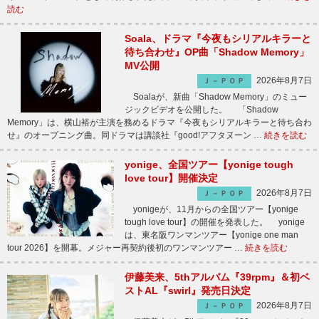
読む
Soala、ドラマ『今夜もシリアルキラーと
待ち合わせ』OP曲「Shadow Memory」
MV公開
2026年8月7日
Ｊ－ＰＯＰ
Soalaが、新曲「Shadow Memory」のミュー
ジックビデオを公開した。 「Shadow
Memory」は、横山裕が主演を務めるドラマ『今夜もシリアルキラーと待ち合わ
せ』のオープニング曲。同ドラマは講談社『good!アフタヌーン …
続きを読む
yonige、全国ツアー【yonige tough
love tour】開催決定
2026年8月7日
Ｊ－ＰＯＰ
yonigeが、11月からの全国ツアー【yonige
tough love tour】の開催を発表した。 yonige
は、東名阪ワンマンツアー【yonige one man
tour 2026】を開幕。メジャー再契約後初のワンマンツアー …
続きを読む
伊藤美来、5thアルバム『39rpm』＆初ベ
ストAL『swirl』発売日決定
2026年8月7日
Ｊ－ＰＯＰ