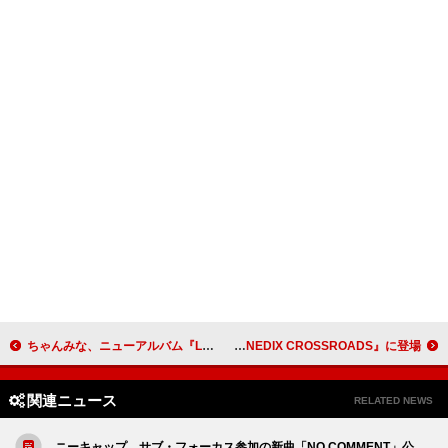
ちゃんみな、ニューアルバム『LEGEND』今春リリース 新曲「FLIP FLAP」先行配信も決定
松岡昌宏、“人生の分岐点について語り合う”松下奈緒のラジオ番組『KENEDIX CROSSROADS』に登場
関連ニュース
RELATED NEWS
ニーキャップ、サブ・フォーカス参加の新曲「NO COMMENT」公