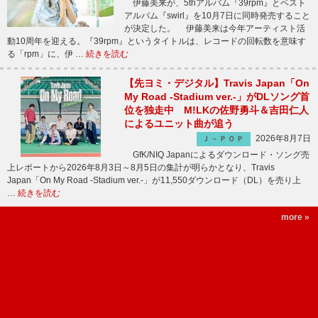
伊藤美来が、5thアルバム『39rpm』とベスト
アルバム『swirl』を10月7日に同時発売すること
が決定した。 伊藤美来は今年アーティスト活
動10周年を迎える。『39rpm』というタイトルは、レコードの回転数を意味す
る「rpm」に、伊 …
続きを読む
【先ヨミ・デジタル】Travis Japan「On
My Road -Stadium ver.-」がDLソング首
位を独走中 M!LKの佐野勇斗＆吉田仁人
によるユニット曲が追う
2026年8月7日
Ｊ－ＰＯＰ
GfK/NIQ Japanによるダウンロード・ソング売
上レポートから2026年8月3日～8月5日の集計が明らかとなり、Travis
Japan「On My Road -Stadium ver.-」が11,550ダウンロード（DL）を売り上
…
続きを読む
more »