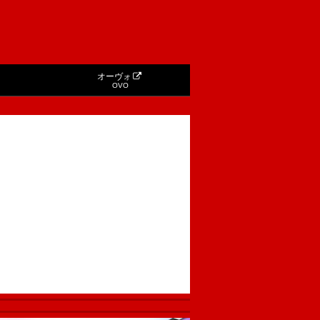
オーヴォ
OVO