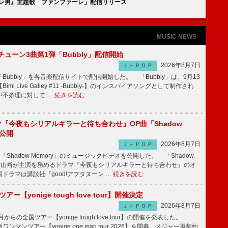
トリツカレ男』主題歌「ファンファーレ」配信リリース
MUSIC NEWS
ーチューン3曲第1弾「Bubbly」配信開始
2026年8月7日
Ｊ－ＰＯＰ
Bubbly」を各音楽配信サイトで配信開始した。 「Bubbly」は、9月13
mi Live Galley #11 -Bubbly-】のインスパイアソングとして制作され
や不条理に対して …
続きを読む
ラマ『今夜もシリアルキラーと待ち合わせ』OP曲「Shadow
V公開
2026年8月7日
Ｊ－ＰＯＰ
「Shadow Memory」のミュージックビデオを公開した。 「Shadow
、横山裕が主演を務めるドラマ『今夜もシリアルキラーと待ち合わせ』のオ
ドラマは講談社『good!アフタヌーン …
続きを読む
ツアー【yonige tough love tour】開催決定
2026年8月7日
Ｊ－ＰＯＰ
月からの全国ツアー【yonige tough love tour】の開催を発表した。
阪ワンマンツアー【yonige one man tour 2026】を開幕。メジャー再契約