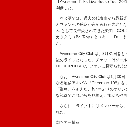
【Awesome Talks Live House 
開催した。
本公演では、過去の代表曲から最新楽
とファンへの感謝が込められた内容とな
ム”として長年愛されてきた楽曲「GO
カタクミ（Ba./Rap）とユキエ（D
た。
Awesome City Clubは、3月
後のライブとなった。チケットはソール
LIQUIDROOMで、ファンに見守ら
なお、Awesome City Clubは1
なる配信アルバム『Cheers to 10
「群鳥」を加えた、約4年ぶりのオリジ
な視線でこれからを見据え、旅立ちや
さらに、ライブ中にはメンバーから、
れた。
◎ツアー情報