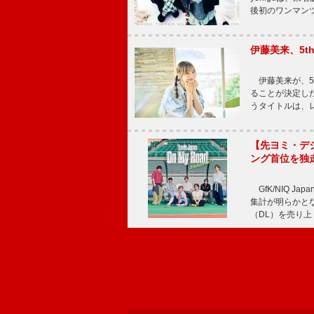
後初のワンマン
伊藤美来、5t
伊藤美来が、5t
ることが決定した
うタイトルは、レ
【先ヨミ・デジタル
ング首位を独
GfK/NIQ J
集計が明らかとなり、T
（DL）を売り上