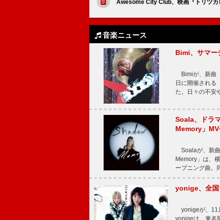
Awesome City Club、映画『
音楽ニュース
Bimi、サマ
Bimiが、新曲「
日に開催される【Bi
た。日々の不安
Soala、ド
Memory」M
Soalaが、新曲
Memory」は
ープニング曲。同
yonige、全国
yonigeが、11
yonigeは、東名