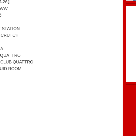
25-26】
WWW
松
STATION
CRUTCH
A
QUATTRO
LUB QUATTRO
UID ROOM