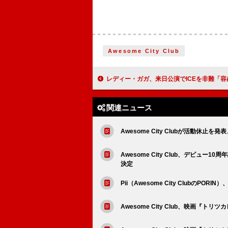
Awesome City Club
レディー・ガガ、来日公演でICEを非難「容赦なく標的に
関連ニュース
Awesome City Clubが活動休止を発
Awesome City Club、デビュ
決定
Pii（Awesome City ClubのPO
Awesome City Club、映画