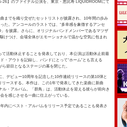
Tour 2025-26】のファイナル公演を、東京・恵比寿 LIQUIDROOMにて
曲までを織り交ぜたセットリストが披露され、10年間の歩み
った。アンコールのラストでは、“多幸感を象徴するアンセ
LD」を披露。さらに、オリジナルバンドメンバーであるマツザ
r.）も駆けつけ、会場全体がエモーショナルで温かな空気に包まれ
31日をもって活動休止することを発表しており、本公演は活動休止前最
ド・アウトを記録し、バンドにとって“ホーム”とも言える
れながら節目となるステージの幕を閉じた。
月30日に、デビュー10周年を記念した10作連続リリースの第10弾と
!!』をリリースする。本作は、この1年で発表してきた楽曲に新曲
ナル・アルバム。「群鳥」は、活動休止を迎える彼らが前向き
再会を感じさせる一曲に仕上がっている。
年内にベスト・アルバムをリリース予定であることも発表さ