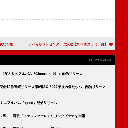
されている」
【第68回グラミー賞】チャペル・ローン／テヤナ・テイラー／カロルGらがプレゼンターに決定
RELATED NEWS
表、4年ぶりのアルバム『Cheers to 10!!』配信リリース
ー10周年記念10作連続リリース第9弾SG「100年後の僕たちへ」配信リリース
RIN）、ミニアルバム『cycle』配信リリース
『トリツカレ男』主題歌「ファンファーレ」リリックビデオを公開