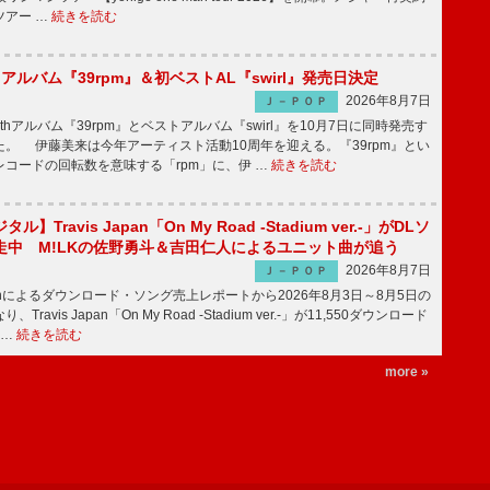
ツアー …
続きを読む
hアルバム『39rpm』＆初ベストAL『swirl』発売日決定
2026年8月7日
Ｊ－ＰＯＰ
hアルバム『39rpm』とベストアルバム『swirl』を10月7日に同時発売す
。 伊藤美来は今年アーティスト活動10周年を迎える。『39rpm』とい
コードの回転数を意味する「rpm」に、伊 …
続きを読む
】Travis Japan「On My Road -Stadium ver.-」がDLソ
走中 M!LKの佐野勇斗＆吉田仁人によるユニット曲が追う
2026年8月7日
Ｊ－ＰＯＰ
apanによるダウンロード・ソング売上レポートから2026年8月3日～8月5日の
ravis Japan「On My Road -Stadium ver.-」が11,550ダウンロード
 …
続きを読む
more »