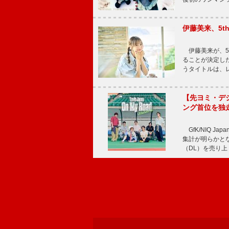
伊藤美来、5t
伊藤美来が、5t
ることが決定した
うタイトルは、レ
【先ヨミ・デジタル
ング首位を独
GfK/NIQ J
集計が明らかとなり、T
（DL）を売り上