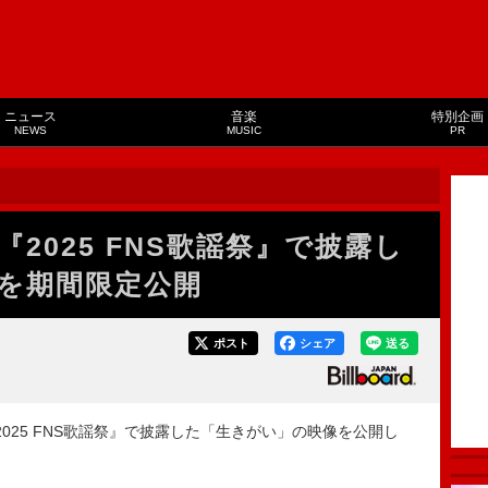
ニュース
音楽
特別企画
NEWS
MUSIC
PR
、『2025 FNS歌謡祭』で披露し
を期間限定公開
ポスト
シェア
送る
『2025 FNS歌謡祭』で披露した「生きがい」の映像を公開し