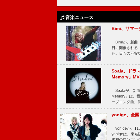
音楽ニュース
Bimi、サマ
Bimiが、新曲「
日に開催される【Bi
た。日々の不安
Soala、ド
Memory」M
Soalaが、新曲
Memory」は
ープニング曲。同
yonige、全国
yonigeが、11
yonigeは、東名
後初のワンマン