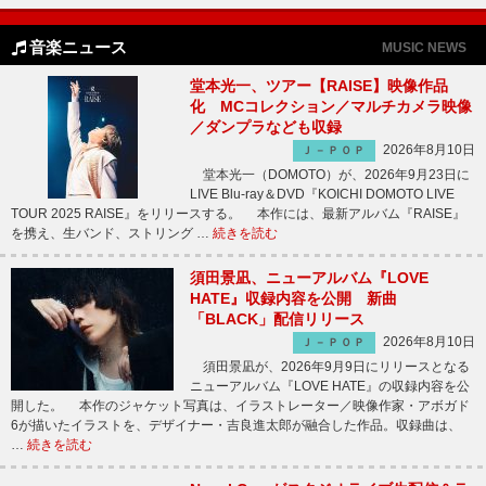
音楽ニュース
MUSIC NEWS
堂本光一、ツアー【RAISE】映像作品
化 MCコレクション／マルチカメラ映像
／ダンプラなども収録
2026年8月10日
Ｊ－ＰＯＰ
堂本光一（DOMOTO）が、2026年9月23日に
LIVE Blu-ray＆DVD『KOICHI DOMOTO LIVE
TOUR 2025 RAISE』をリリースする。 本作には、最新アルバム『RAISE』
を携え、生バンド、ストリング …
続きを読む
須田景凪、ニューアルバム『LOVE
HATE』収録内容を公開 新曲
「BLACK」配信リリース
2026年8月10日
Ｊ－ＰＯＰ
須田景凪が、2026年9月9日にリリースとなる
ニューアルバム『LOVE HATE』の収録内容を公
開した。 本作のジャケット写真は、イラストレーター／映像作家・アボガド
6が描いたイラストを、デザイナー・吉良進太郎が融合した作品。収録曲は、
…
続きを読む