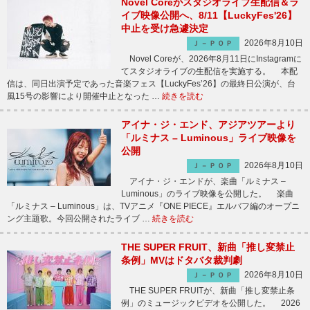
Novel Coreがスタジオライブ生配信＆ラ
イブ映像公開へ、8/11【LuckyFes'26】
中止を受け急遽決定
2026年8月10日
Ｊ－ＰＯＰ
Novel Coreが、2026年8月11日にInstagramに
てスタジオライブの生配信を実施する。 本配
信は、同日出演予定であった音楽フェス【LuckyFes’26】の最終日公演が、台
風15号の影響により開催中止となった …
続きを読む
アイナ・ジ・エンド、アジアツアーより
「ルミナス – Luminous」ライブ映像を
公開
2026年8月10日
Ｊ－ＰＯＰ
アイナ・ジ・エンドが、楽曲「ルミナス –
Luminous」のライブ映像を公開した。 楽曲
「ルミナス – Luminous」は、TVアニメ『ONE PIECE』エルバフ編のオープニ
ング主題歌。今回公開されたライブ …
続きを読む
THE SUPER FRUIT、新曲「推し変禁止
条例」MVはドタバタ裁判劇
2026年8月10日
Ｊ－ＰＯＰ
THE SUPER FRUITが、新曲「推し変禁止条
例」のミュージックビデオを公開した。 2026