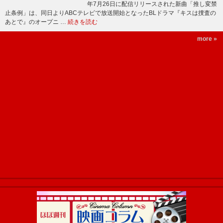
年7月26日に配信リリースされた新曲「推し変禁
止条例」は、同日よりABCテレビで放送開始となったBLドラマ『キスは捜査の
あとで』のオープニ …
続きを読む
more »