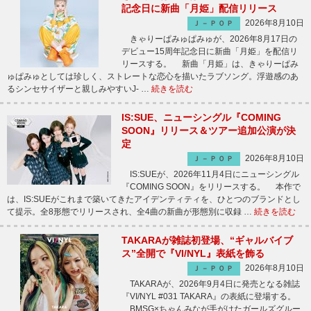
記念日に新曲「月姫」配信リリース
2026年8月10日
Ｊ－ＰＯＰ
きゃりーぱみゅぱみゅが、2026年8月17日の
デビュー15周年記念日に新曲「月姫」を配信リ
リースする。 新曲「月姫」は、きゃりーぱみ
ゅぱみゅとしては珍しく、ストレートな恋心を描いたラブソング。浮遊感のあ
るシンセサイザーと親しみやすいJ- …
続きを読む
IS:SUE、ニューシングル『COMING
SOON』リリース＆ツアー追加公演が決
定
2026年8月10日
Ｊ－ＰＯＰ
IS:SUEが、2026年11月4日にニューシングル
『COMING SOON』をリリースする。 本作で
は、IS:SUEがこれまで築いてきたアイデンティティを、ひとつのブランドとし
て提示。全8形態でリリースされ、全4曲の新曲が形態別に収録 …
続きを読む
TAKARAが雑誌初登場、“ギャルバイブ
ス”全開で『VI/NYL』表紙を飾る
2026年8月10日
Ｊ－ＰＯＰ
TAKARAが、2026年9月4日に発売となる雑誌
『VI/NYL #031 TAKARA』の表紙に登場する。
BMSG×ちゃんみなが手がけたガールズグルー