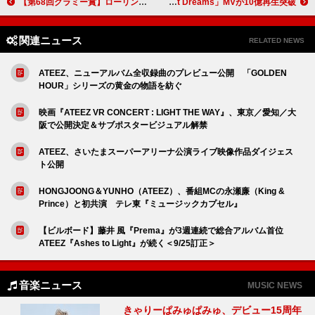
【第68回グラミー賞】ローリン・ヒル／ポスト・マローン／スラッシュらが追悼コーナーでパフォーマンス
テイラー・スウィフト、「Wildest Dreams」MVが10億再生突破
関連ニュース
RELATED NEWS
ATEEZ、ニューアルバム全収録曲のプレビュー公開 「GOLDEN
HOUR」シリーズの黄金の物語を紡ぐ
映画『ATEEZ VR CONCERT : LIGHT THE WAY』、東京／愛知／大
阪で公開決定＆サブポスタービジュアル解禁
ATEEZ、さいたまスーパーアリーナ公演ライブ映像作品ダイジェス
ト公開
HONGJOONG＆YUNHO（ATEEZ）、番組MCの永瀬廉（King &
Prince）と初共演 テレ東『ミュージックカプセル』
【ビルボード】藤井 風『Prema』が3週連続で総合アルバム首位
ATEEZ『Ashes to Light』が続く＜9/25訂正＞
音楽ニュース
MUSIC NEWS
きゃりーぱみゅぱみゅ、デビュー15周年