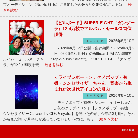
プオーディション【No No Girls】に参加したASHAとKOKONAによる新 …
続
きを読む
【ビルボード】SUPER EIGHT『ダンダー
ラ』13.4万枚でアルバム・セールス首位
獲得
2026年8月10日
Ｊ－ＰＯＰ
2026年8月12日公開（集計期間：2026年8月3
日～2026年8月9日）のBillboard JAPAN週間ア
ルバム・セールス・チャート“Top Albums Sales”で、SUPER EIGHT『ダンダー
ラ』が134,796枚を売 …
続きを読む
＜ライブレポート＞テクノポップ・有
機・シンセサイザーちゃん 音楽から生
まれた次世代アイコンの引力
2026年8月10日
Ｊ－ＰＯＰ
テクノポップ・有機・シンセサイザーちゃん
が初のクラブイベント【テクノポップ・有機・
シンセサイザー Curated by CDs & nyalra】を開いたのが、今年の3月6日。それ
からまだ約3か月半しか経っていないというのに、もう …
続きを読む
more »