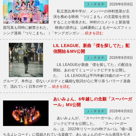
2026年8月8日
Ｊ－ＰＯＰ
私立恵比寿中学が、メンバーの仲村悠菜が主
演を務める映画『つりこまち』の主題歌を担当
することが発表され、仲村のコメントと新規場
面写真も同時に解禁された。 映画の原作は、山崎夏軌によるガールズフィッ
シング漫画『つりこまち』（「ヤングガンガン …
続きを読む
LIL LEAGUE、新曲「僕を探してた」配
信開始＆MV公開
2026年8月8日
Ｊ－ＰＯＰ
LIL LEAGUEが新曲「僕を探してた」の配信を
開始、あわせてミュージックビデオを公開し
た。 LIL LEAGUEは平均年齢19歳のボーイズ
グループ。本作は、切ないメロディと繊細な歌詞が心に寄り添うバラード楽曲
で、流れていく日常の中で …
続きを読む
あいみょん、6年越しの念願「スーパーガ
ール」MV公開
2026年8月8日
Ｊ－ＰＯＰ
あいみょんが、「スーパーガール」のミュー
ジックビデオを公開した。 「スーパーガー
ル」は、2022年リリースの4thアルバム『瞳へ落
ちるよレコード』に収録されている楽曲で、あいみょんのボーカル表現を引き