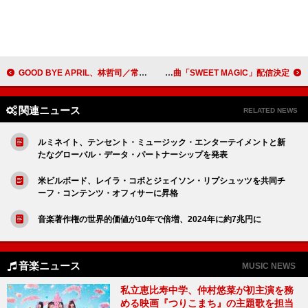
GOOD BYE APRIL、林哲司／常田真太郎（スキマスイッチ）らプロデュース曲収録のAL『HOW UNIQUE!』トレーラー公開
LiSA、GLIM SPANKYが楽曲提供した新曲「SWEET MAGIC」配信決定
関連ニュース
RELATED NEWS
ルミネイト、テンセント・ミュージック・エンターテイメントと新
たなグローバル・データ・パートナーシップを発表
米ビルボード、レイラ・コボとジェイソン・リプシュッツを共同チ
ーフ・コンテンツ・オフィサーに昇格
音楽著作権の世界的価値が10年で倍増、2024年に約7兆円に
音楽ニュース
MUSIC NEWS
私立恵比寿中学、仲村悠菜が初主演を務
める映画『つりこまち』の主題歌を担当