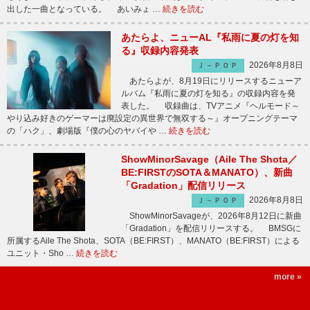
出した一曲となっている。 あいみょ …
続きを読む
あたらよ、ニューAL『私雨に夏の灯を知
る』収録内容発表
2026年8月8日
Ｊ－ＰＯＰ
あたらよが、8月19日にリリースするニューア
ルバム『私雨に夏の灯を知る』の収録内容を発
表した。 収録曲は、TVアニメ『ヘルモード～
やり込み好きのゲーマーは廃設定の異世界で無双する～』オープニングテーマ
の「ハク」、劇場版『僕の心のヤバイや …
続きを読む
ShowMinorSavage（Aile The Shota／
BE:FIRSTのSOTA＆MANATO）、新曲
「Gradation」配信リリース
2026年8月8日
Ｊ－ＰＯＰ
ShowMinorSavageが、2026年8月12日に新曲
「Gradation」を配信リリースする。 BMSGに
所属するAile The Shota、SOTA（BE:FIRST）、MANATO（BE:FIRST）による
ユニット・Sho …
続きを読む
more »